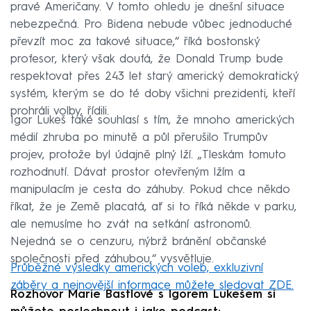
pravé Američany. V tomto ohledu je dnešní situace
nebezpečná. Pro Bidena nebude vůbec jednoduché
převzít moc za takové situace,“ říká bostonský
profesor, který však doufá, že Donald Trump bude
respektovat přes 243 let starý americký demokratický
systém, kterým se do té doby všichni prezidenti, kteří
prohráli volby, řídili.
Igor Lukeš také souhlasí s tím, že mnoho amerických
médií zhruba po minutě a půl přerušilo Trumpův
projev, protože byl údajně plný lží. „Tleskám tomuto
rozhodnutí. Dávat prostor otevřeným lžím a
manipulacím je cesta do záhuby. Pokud chce někdo
říkat, že je Země placatá, ať si to říká někde v parku,
ale nemusíme ho zvát na setkání astronomů.
Nejedná se o cenzuru, nýbrž bránění občanské
společnosti před záhubou,“ vysvětluje.
Průběžné výsledky amerických voleb, exkluzivní
záběry a nejnovější informace můžete sledovat ZDE.
Rozhovor Marie Bastlové s Igorem Lukešem si