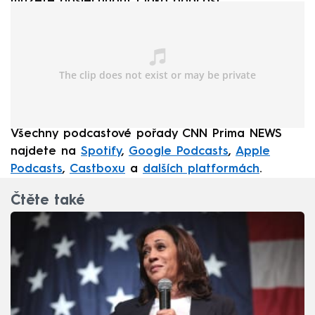
můžete poslechnout i jako podcast:
Všechny podcastové pořady CNN Prima NEWS
najdete na
Spotify
,
Google Podcasts
,
Apple
Podcasts
,
Castboxu
a
dalších platformách
.
Čtěte také