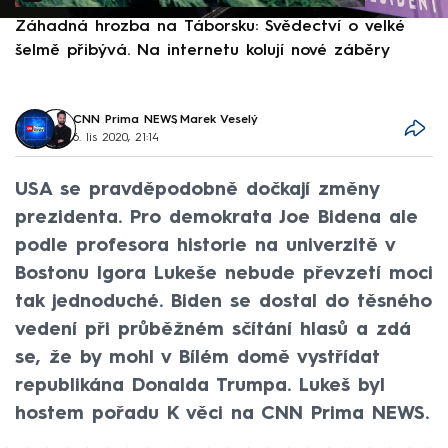
Záhadná hrozba na Táborsku: Svědectví o velké
S
šelmě přibývá. Na internetu kolují nové záběry
d
CNN Prima NEWS
,
Marek Veselý
6. lis 2020, 21:14
USA se pravděpodobně dočkají změny
prezidenta. Pro demokrata Joe Bidena ale
podle profesora historie na univerzitě v
Bostonu Igora Lukeše nebude převzetí moci
tak jednoduché. Biden se dostal do těsného
vedení při průběžném sčítání hlasů a zdá
se, že by mohl v Bílém domě vystřídat
republikána Donalda Trumpa. Lukeš byl
hostem pořadu K věci na CNN Prima NEWS.