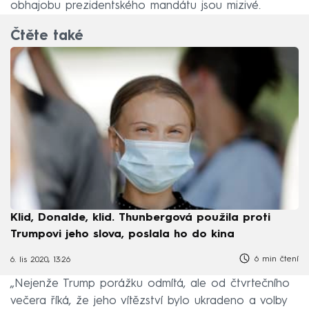
obhajobu prezidentského mandátu jsou mizivé.
Čtěte také
Klid, Donalde, klid. Thunbergová použila proti
Trumpovi jeho slova, poslala ho do kina
6 min čtení
6. lis 2020, 13:26
„Nejenže Trump porážku odmítá, ale od čtvrtečního
večera říká, že jeho vítězství bylo ukradeno a volby