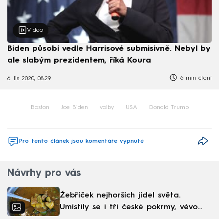
Video
Biden působí vedle Harrisové submisivně. Nebyl by
ale slabým prezidentem, říká Koura
6 min čtení
6. lis 2020, 08:29
Boston
Joe Biden
volby
USA
Donald Trump
Pro tento článek jsou komentáře vypnuté
Návrhy pro vás
Žebříček nejhorších jídel světa.
Umístily se i tři české pokrmy, vévodí
skandinávská kuchyně