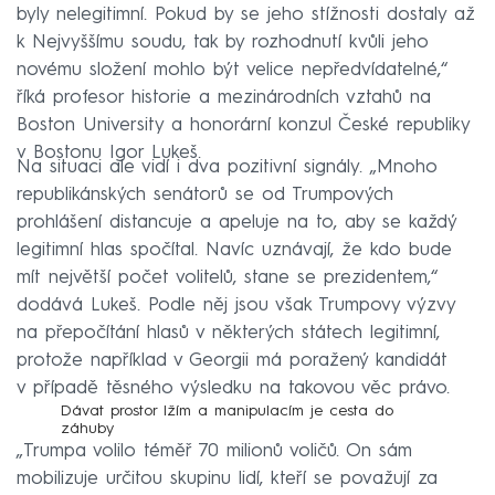
byly nelegitimní. Pokud by se jeho stížnosti dostaly až
k Nejvyššímu soudu, tak by rozhodnutí kvůli jeho
novému složení mohlo být velice nepředvídatelné,“
říká profesor historie a mezinárodních vztahů na
Boston University a honorární konzul České republiky
v Bostonu Igor Lukeš.
Na situaci ale vidí i dva pozitivní signály. „Mnoho
republikánských senátorů se od Trumpových
prohlášení distancuje a apeluje na to, aby se každý
legitimní hlas spočítal. Navíc uznávají, že kdo bude
mít největší počet volitelů, stane se prezidentem,“
dodává Lukeš. Podle něj jsou však Trumpovy výzvy
na přepočítání hlasů v některých státech legitimní,
protože například v Georgii má poražený kandidát
v případě těsného výsledku na takovou věc právo.
Dávat prostor lžím a manipulacím je cesta do
záhuby
„Trumpa volilo téměř 70 milionů voličů. On sám
mobilizuje určitou skupinu lidí, kteří se považují za