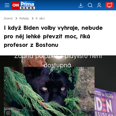
Domů
Pořady
K věci
I když Biden volby vyhraje, nebude
pro něj lehké převzít moc, říká
profesor z Bostonu
Žádná položka z playlistu není
Výběr redakce
dostupná.