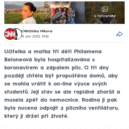
4 fotografie
CNN
,
Eliška Míková
19. pro 2020, 10:36
Učitelka a matka tří dětí Philamena
Beloneová byla hospitalizována s
koronavirem a zápalem plic. O tři dny
později chtěla být propuštěna domů, aby
se mohla vrátit k on-line výuce svých
studentů. Její stav se ale rapidně zhoršil a
musela zpět do nemocnice. Rodina ji pak
byla nucena odpojit z plicního ventilátoru,
který ji držel při životě.