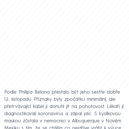
Podle Philipa Belona přestalo být jeho sestře dobře
12. listopadu. Příznaky byly zpočátku minimální, ale
přetrvávající kašel ji donutil jít na pohotovost. Lékaři jí
diagnostikovali koronavirus a zápal plic. S kyslíkovou
maskou zůstala v nemocnici v Albuquerque v Novém
Mexiku s tím, že se chtěla co nejdříve vrátit k výuce