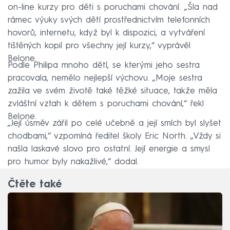
on-line kurzy pro děti s poruchami chování. „Šla nad
rámec výuky svých dětí prostřednictvím telefonních
hovorů, internetu, když byl k dispozici, a vytváření
tištěných kopií pro všechny její kurzy,“ vyprávěl
Belone.
Podle Philipa mnoho dětí, se kterými jeho sestra
pracovala, nemělo nejlepší výchovu. „Moje sestra
zažila ve svém životě také těžké situace, takže měla
zvláštní vztah k dětem s poruchami chování,“ řekl
Belone.
„Její úsměv zářil po celé učebně a její smích byl slyšet
chodbami,“ vzpomíná ředitel školy Eric North. „Vždy si
našla laskavé slovo pro ostatní. Její energie a smysl
pro humor byly nakažlivé,“ dodal.
Čtěte také