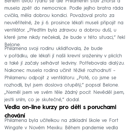
Během dvou týdnů se ale Philamenin stav zhoršil a
musela zpět do nemocnice. Podle jejího bratra ráda
cvičila, měla dobrou kondici. Považoval proto za
neuvěřitelné, že ji 6. prosince lékaři museli připojit na
ventilátor. „Předtím byla zdravou a dobrou duší, u
které jsme nikdy nečekali, že bude v této situaci,“ řekl
Belone.
Philamena svoji rodinu uklidňovala, že bude
v pořádku, ale lékaři jí našli krevní sraženiny v plicích
a také jí začaly selhávat ledviny. Potřebovala dialýzu.
Nakonec musela rodina učinit těžké rozhodnutí –
Philamenu odpojit z ventilátoru. „Poté, co jsme se
rozhodli, byl jsem doslova otupělý,“ popsal Belone.
„Neměl jsem ve svém těle žádný pocit. Nevěděl jsem,
jestli sním, co je skutečné,“ dodal.
Vedla on-line kurzy pro děti s poruchami
chování
Philamena byla učitelkou na základní škole ve Fort
Wingate v Novém Mexiku. Během pandemie vedla