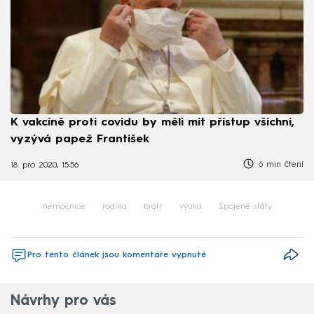
K vakcíně proti covidu by měli mít přístup všichni,
vyzývá papež František
6 min čtení
18. pro 2020, 15:56
nemocnice
rodina
bratr
výuka
Spojené státy
Pro tento článek jsou komentáře vypnuté
Návrhy pro vás