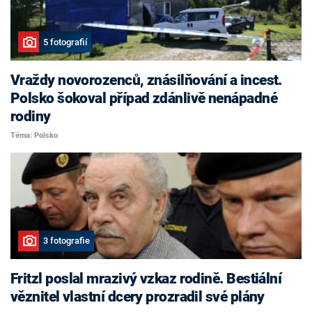
5 fotografií
Vraždy novorozenců, znásilňování a incest.
Polsko šokoval případ zdánlivě nenápadné
rodiny
Téma: Polsko
3 fotografie
Fritzl poslal mrazivý vzkaz rodině. Bestiální
věznitel vlastní dcery prozradil své plány