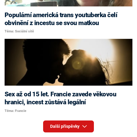
Populární americká trans youtuberka čelí
obvinění z incestu se svou matkou
Téma: Sociální sítě
Sex až od 15 let. Francie zavede věkovou
hranici, incest zůstává legální
Téma: Francie
Další příspěvky