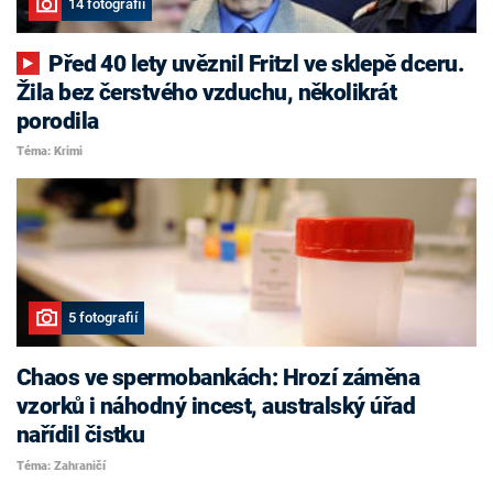
14 fotografií
Před 40 lety uvěznil Fritzl ve sklepě dceru.
Žila bez čerstvého vzduchu, několikrát
porodila
Téma: Krimi
5 fotografií
Chaos ve spermobankách: Hrozí záměna
vzorků i náhodný incest, australský úřad
nařídil čistku
Téma: Zahraničí