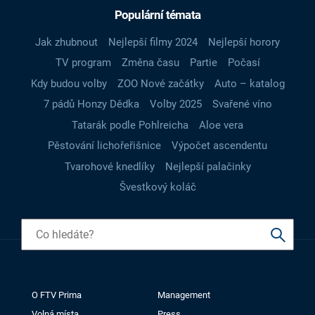
Populární témata
Jak zhubnout
Nejlepší filmy 2024
Nejlepší horory
TV program
Změna času
Partie
Počasí
Kdy budou volby
ZOO Nové začátky
Auto – katalog
7 pádů Honzy Dědka
Volby 2025
Svařené víno
Tatarák podle Pohlreicha
Aloe vera
Pěstování lichořeřišnice
Výpočet ascendentu
Tvarohové knedlíky
Nejlepší palačinky
Švestkový koláč
O FTV Prima
Management
Volná místa
Press