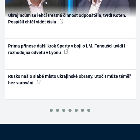
Ukrajincům se lehčí trestná činnost odpouštěla, tvrdí Koten.
Pospíšil chtěl vidět čísla
Prima přinese další krok Sparty v boji o LM. Fanoušci uvidí i
rozhodující odvetu v Lyonu
Rusko našlo slabé místo ukrajinské obrany. Útočit může téměř
bez varování