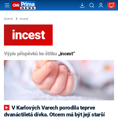
Domů
incest
incest
Výpis příspěvků ke štítku
„incest“
V Karlových Varech porodila teprve
dvanáctiletá dívka. Otcem má být její starší