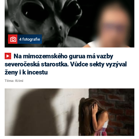
4 fotografie
Na mimozemského gurua má vazby
severočeská starostka. Vůdce sekty vyzýval
ženy i k incestu
Téma: Krimi