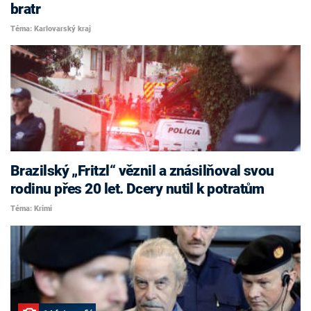
bratr
Téma: Karlovarský kraj
Brazilský „Fritzl“ věznil a znásilňoval svou
rodinu přes 20 let. Dcery nutil k potratům
Téma: Krimi