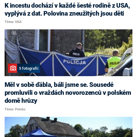
K incestu dochází v každé šesté rodině z USA,
vyplývá z dat. Polovina zneužitých jsou děti
Téma: USA
5 fotografií
Měl v sobě ďábla, báli jsme se. Sousedé
promluvili o vraždách novorozenců v polském
domě hrůzy
Téma: Polsko