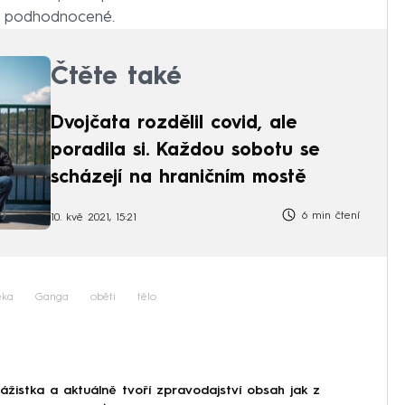
tě podhodnocené.
Čtěte také
Dvojčata rozdělil covid, ale
poradila si. Každou sobotu se
scházejí na hraničním mostě
6 min čtení
10. kvě 2021, 15:21
eka
Ganga
oběti
tělo
ážistka a aktuálně tvoří zpravodajství obsah jak z