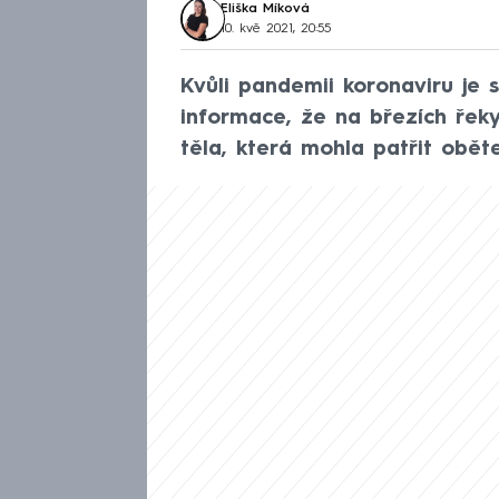
Eliška Míková
10. kvě 2021, 20:55
Kvůli pandemii koronaviru je s
informace, že na březích řeky
těla, která mohla patřit obět