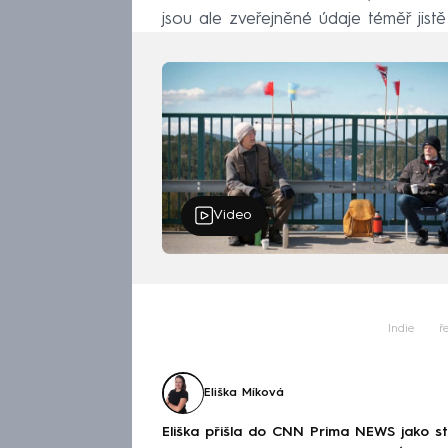
jsou ale zveřejněné údaje téměř jis
Video
Indie
ř
Eliška Míková
Eliška přišla do CNN Prima NEWS jako st