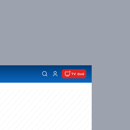
TV živě