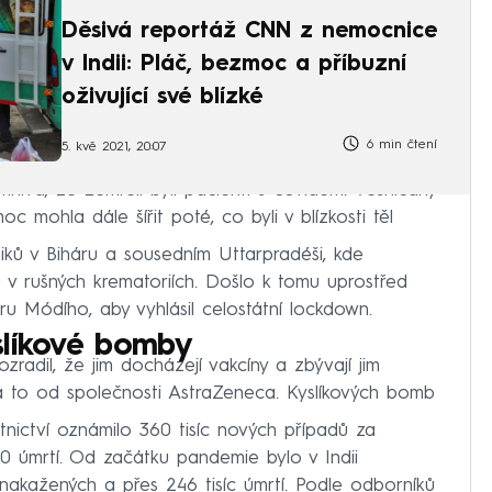
Děsivá reportáž CNN z nemocnice
v Indii: Pláč, bezmoc a příbuzní
oživující své blízké
6 min čtení
5. kvě 2021, 20:07
nívá, že zemřelí byli pacienti s covidem. Vesničany
c mohla dále šířit poté, co byli v blízkosti těl
iků v Biháru a sousedním Uttarpradéši, kde
 v rušných krematoriích. Došlo k tomu uprostřed
u Módího, aby vyhlásil celostátní lockdown.
slíkové bomby
rozradil, že jim docházejí vakcíny a zbývají jim
a to od společnosti AstraZeneca. Kyslíkových bomb
otnictví oznámilo 360 tisíc nových případů za
0 úmrtí. Od začátku pandemie bylo v Indii
akažených a přes 246 tisíc úmrtí. Podle odborníků