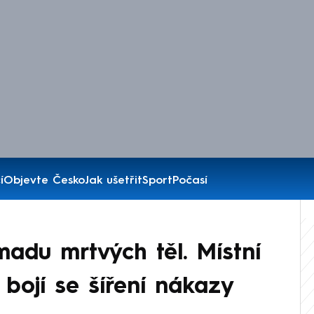
í
Objevte Česko
Jak ušetřit
Sport
Počasí
omadu mrtvých těl. Místní
 bojí se šíření nákazy