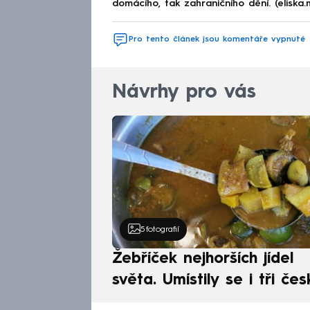
domácího, tak zahraničního dění. (eliska
Pro tento článek jsou komentáře vypnuté
Návrhy pro vás
5
fotografií
Žebříček nejhorších jídel
světa. Umístily se i tři čes
pokrmy, vévodí skandináv