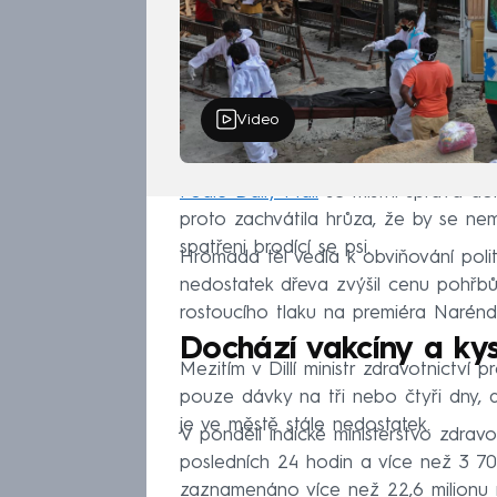
Video
Podle Daily Mail
se místní správa dom
proto zachvátila hrůza, že by se nemo
spatřeni brodící se psi.
Hromada těl vedla k obviňování polit
nedostatek dřeva zvýšil cenu pohřbů
rostoucího tlaku na premiéra Naréndr
Dochází vakcíny a ky
Mezitím v Dillí ministr zdravotnictví p
pouze dávky na tři nebo čtyři dny, 
je ve městě stále nedostatek.
V pondělí indické ministerstvo zdrav
posledních 24 hodin a více než 3 70
zaznamenáno více než 22,6 milionu n