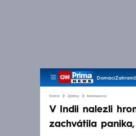
Domácí
Zahranič
Pořady
Domů
Zprávy
Koronavirus
V Indii nalezli hr
zachvátila panika,