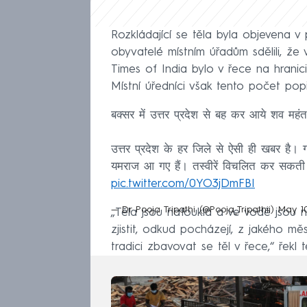
Rozkládající se těla byla objevena v
obyvatelé místním úřadům sdělili, že 
Times of India bylo v řece na hranic
Místní úředníci však tento počet popř
बक्सर में उत्तर प्रदेश से बह कर आये शव महंत 
उत्तर प्रदेश के हर जिले से ऐसी ही खबर है। ग
यमराज आ गए हैं। तस्वीरें विचलित कर सकती 
pic.twitter.com/0YO3jDmFBI
— Dr Pooja Tripathi (@Pooja_Tripathii)
May 10
„Těla jsou nafouklá a ve vodě jsou 
zjistit, odkud pocházejí, z jakého 
tradici zbavovat se těl v řece,“ řekl 