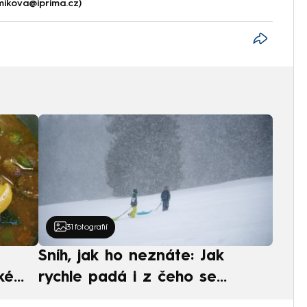
.mikova@iprima.cz)
31
fotografií
Sníh, jak ho neznáte: Jak
ké
rychle padá i z čeho se
ská
skládá. A vločky nejsou bílé