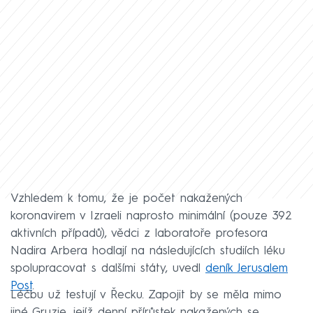
Vzhledem k tomu, že je počet nakažených
koronavirem v Izraeli naprosto minimální (pouze 392
aktivních případů), vědci z laboratoře profesora
Nadira Arbera hodlají na následujících studiích léku
spolupracovat s dalšími státy, uvedl
deník Jerusalem
Post
.
Léčbu už testují v Řecku. Zapojit by se měla mimo
jiné Gruzie, jejíž denní přírůstek nakažených se