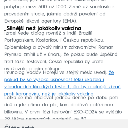
pohybuje mezi 500 až 1000. Země už souhlasila s
provedením studie, jakmile obdrží povolení od
Evropské lékové agentury (EMA).
„Silnější než jakákoliv vakcína
Izrael vede dialog rovněž s Indií, Brazílií,
Portugalskem, Kostarikou i Českou republikou.
Epidemiolog a bývalý ministr zdravotnictví Roman
Prymula zmínil už v únoru, že pokud bude úspěšná
třetí fáze testování, Česká republika by určitě
uvažovala o jejím nákupu.
Imunolog Václav Hořejší ve stejný měsíc uvedl,
že
pokud by se vysoká úspěšnost léku ukázala i
v budoucích klinických testech, šlo by o silnější zbraň
proti koronaviru, než je jakákoliv vakcína
.
Látka se má inhalovat jednou denně po dobu pěti
dnů a jde přímo do plic, kam dodává potřebnou
bílkovinu. V první fázi testování EXO-CD24 se vyléčilo
29 těžce nemocných pacientů ze 30.