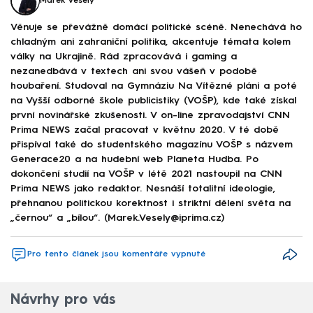
Marek Veselý
Věnuje se převážně domácí politické scéně. Nenechává ho
chladným ani zahraniční politika, akcentuje témata kolem
války na Ukrajině. Rád zpracovává i gaming a
nezanedbává v textech ani svou vášeň v podobě
houbaření. Studoval na Gymnáziu Na Vítězné pláni a poté
na Vyšší odborné škole publicistiky (VOŠP), kde také získal
první novinářské zkušenosti. V on-line zpravodajství CNN
Prima NEWS začal pracovat v květnu 2020. V té době
přispíval také do studentského magazínu VOŠP s názvem
Generace20 a na hudební web Planeta Hudba. Po
dokončení studií na VOŠP v létě 2021 nastoupil na CNN
Prima NEWS jako redaktor. Nesnáší totalitní ideologie,
přehnanou politickou korektnost i striktní dělení světa na
„černou“ a „bílou“. (Marek.Vesely@iprima.cz)
Pro tento článek jsou komentáře vypnuté
Návrhy pro vás