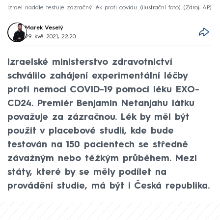
Izrael nadále testuje zázračný lék proti covidu. (ilustrační foto)
Zdroj: AP
Marek Veselý
29. kvě 2021, 22:20
Izraelské ministerstvo zdravotnictví
schválilo zahájení experimentální léčby
proti nemoci COVID-19 pomocí léku EXO-
CD24. Premiér Benjamin Netanjahu látku
považuje za zázračnou. Lék by měl být
použit v placebové studii, kde bude
testován na 150 pacientech se středně
závažným nebo těžkým průběhem. Mezi
státy, které by se měly podílet na
provádění studie, má být i Česká republika.