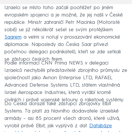
Izraelci se místo toho začali poohlížet po jiném
evropském spojenci a je možné, že jej našli v České
republice. Ministr zahraničí Petr Macinka (Motoristé
sobě) se již několikrát sešel se svým protějškem
Saarem
a velmi si notují v prosazování ekonomické
diplomacie. Naposledy do Česka Saar přivezl
početnou delegaci podnikatelů, kteří se zde setkali
se zástupci českých firem.
Podle informací CNN Prima NEWS v delegaci
Izraelců nechyběli představitelé zbrojního průmyslu ze
společností jako Avnon Enterprise LTD, RAFAEL
Advanced Defense Systems LTD, státem vlastněná
Israel Aerospace Industries, která vyrábí kromě
civilních i právě vojenské letouny a raketové systémy.
Do Česka dorazili také zástupci zbrojovky Elbit
Systems. Ta platí za hlavního dodavatele izraelské
armády – asi 85 procent všech dronů, které užívá,
vyrobil právě Elbit, jak vyplývá z dat
Databáze