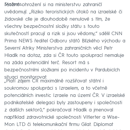
Systems.
Možné ohrožení si na ministerstvu zahraničí
uvědomují. „Riziko teroristických útoků na izraelské či
židovské cíle je dlouhodobě nenulové s tím, že
všechny bezpečnostní složky státu s touto
skutečností pracují a rizik si jsou vědomy,“ sdělil CNN
Prima NEWS ředitel Odboru států Blízkého východu a
Severní Afriky Ministerstva zahraničních věcí Petr
Hladík na dotaz, zda si ČR touto spoluprací nemaluje
na záda potenciální terč. Resort má s
bezpečnostními složkami po incidentu v Pardubicích
situaci monitorovat.
„Platí zájem ČR maximálně rozšiřovat státní i
soukromou spolupráci s Izraelem, a to včetně
potenciálních investic Izraele na území ČR. V izraelské
podnikatelské delegaci byly zastoupeny i společnosti
z dalších sektorů,“ pokračoval Hladík a jmenoval
například zdravotnické společnosti Vitlerter a Wise-
Mon LTD či telekomunikační firmu Gilat. Diplomat