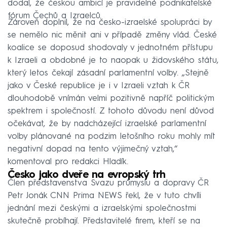
dodal, že českou ambicí je pravidelné podnikatelské
fórum Čechů a Izraelců.
Zároveň doplnil, že na česko-izraelské spolupráci by
se nemělo nic měnit ani v případě změny vlád. České
koalice se doposud shodovaly v jednotném přístupu
k Izraeli a obdobné je to naopak u židovského státu,
který letos čekají zásadní parlamentní volby. „Stejně
jako v České republice je i v Izraeli vztah k ČR
dlouhodobě vnímán velmi pozitivně napříč politickým
spektrem i společností. Z tohoto důvodu není důvod
očekávat, že by nadcházející izraelské parlamentní
volby plánované na podzim letošního roku mohly mít
negativní dopad na tento výjimečný vztah,“
komentoval pro redakci Hladík.
Česko jako dveře na evropský trh
Člen představenstva Svazu průmyslu a dopravy ČR
Petr Jonák CNN Prima NEWS řekl, že v tuto chvíli
jednání mezi českými a izraelskými společnostmi
skutečně probíhají. Představitelé firem, kteří se na