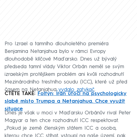
Pro Izrael a tamního dlouholetého premiéra
Benjamina Netanjahua bylo v rámci Evropy
dlouhodobě klíčové Maďarsko. Dnes už bývalý
předseda tamní vlády Viktor Orbán neměl se svým
izraelským protějškem problém ani kvůli rozhodnutí
Mezinárodního trestního soudu (ICC), které už před
časem na Netanjahua
vydalo zatykač
.
ČTĚTE TAKÉ:
Foltýn: Írán útočí na psychologicky
slabé místo Trumpa a Netanjahua. Chce využít
situace
Dnes je však u moci v Maďarsku Orbánův rival Peter
Magyar a ten chce rozhodnutí ICC respektovat.
„Pokud je země členským státem ICC a osoba,
kterou chce ICC stíhat, vstoupí na naše území, pak