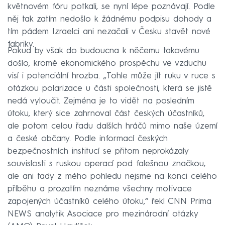
květnovém fóru potkali, se nyní lépe poznávají. Podle
něj tak zatím nedošlo k žádnému podpisu dohody a
tím pádem Izraelci ani nezačali v Česku stavět nové
fabriky.
Pokud by však do budoucna k něčemu takovému
došlo, kromě ekonomického prospěchu ve vzduchu
visí i potenciální hrozba. „Tohle může jít ruku v ruce s
otázkou polarizace u části společnosti, která se jistě
nedá vyloučit. Zejména je to vidět na posledním
útoku, který sice zahrnoval část českých účastníků,
ale potom celou řadu dalších hráčů mimo naše území
a české občany. Podle informací českých
bezpečnostních institucí se přitom neprokázaly
souvislosti s ruskou operací pod falešnou značkou,
ale ani tady z mého pohledu nejsme na konci celého
příběhu a prozatím neznáme všechny motivace
zapojených účastníků celého útoku,“ řekl CNN Prima
NEWS analytik Asociace pro mezinárodní otázky