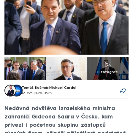
11 fotografií
Tomáš Kačmár
,
Michael Cardal
12. čvn 2026, 05:29
Nedávná návštěva izraelského ministra
zahraničí Gideona Saara v Česku, kam
přivezl i početnou skupinu zástupců