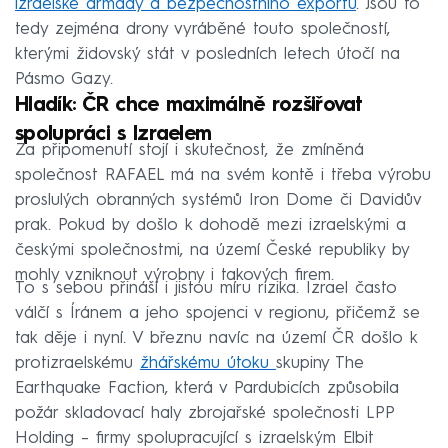
izraelské armády a bezpečnostního exportu
. Jsou to
tedy zejména drony vyráběné touto společností,
kterými židovský stát v posledních letech útočí na
Pásmo Gazy.
Hladík: ČR chce maximálně rozšiřovat
spolupráci s Izraelem
Za připomenutí stojí i skutečnost, že zmíněná
společnost RAFAEL má na svém kontě i třeba výrobu
proslulých obranných systémů Iron Dome či Davidův
prak. Pokud by došlo k dohodě mezi izraelskými a
českými společnostmi, na území České republiky by
mohly vzniknout výrobny i takových firem.
To s sebou přináší i jistou míru rizika. Izrael často
válčí s Íránem a jeho spojenci v regionu, přičemž se
tak děje i nyní. V březnu navíc na území ČR došlo k
protizraelskému
žhářskému útoku
skupiny The
Earthquake Faction, která v Pardubicích způsobila
požár skladovací haly zbrojařské společnosti LPP
Holding – firmy spolupracující s izraelským Elbit