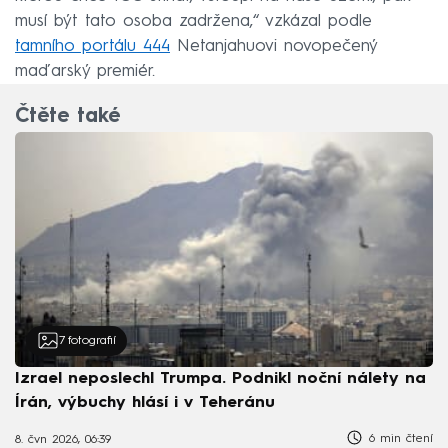
musí být tato osoba zadržena,“ vzkázal podle
tamního portálu 444
Netanjahuovi novopečený
maďarský premiér.
Čtěte také
7
fotografií
Izrael neposlechl Trumpa. Podnikl noční nálety na
Írán, výbuchy hlásí i v Teheránu
6 min čtení
8. čvn 2026, 06:39