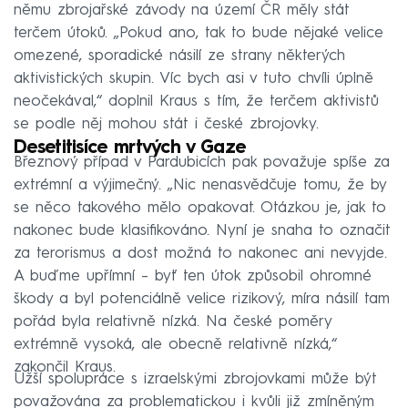
němu zbrojařské závody na území ČR měly stát
terčem útoků. „Pokud ano, tak to bude nějaké velice
omezené, sporadické násilí ze strany některých
aktivistických skupin. Víc bych asi v tuto chvíli úplně
neočekával,“ doplnil Kraus s tím, že terčem aktivistů
se podle něj mohou stát i české zbrojovky.
Desetitisíce mrtvých v Gaze
Březnový případ v Pardubicích pak považuje spíše za
extrémní a výjimečný. „Nic nenasvědčuje tomu, že by
se něco takového mělo opakovat. Otázkou je, jak to
nakonec bude klasifikováno. Nyní je snaha to označit
za terorismus a dost možná to nakonec ani nevyjde.
A buďme upřímní – byť ten útok způsobil ohromné
škody a byl potenciálně velice rizikový, míra násilí tam
pořád byla relativně nízká. Na české poměry
extrémně vysoká, ale obecně relativně nízká,“
zakončil Kraus.
Užší spolupráce s izraelskými zbrojovkami může být
považována za problematickou i kvůli již zmíněným