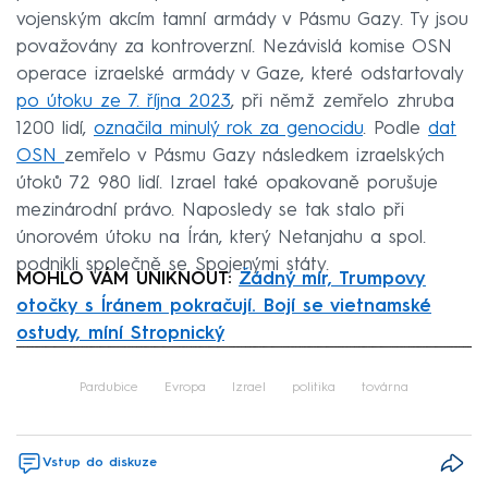
vojenským akcím tamní armády v Pásmu Gazy. Ty jsou
považovány za kontroverzní. Nezávislá komise OSN
operace izraelské armády v Gaze, které odstartovaly
po útoku ze 7. října 2023
, při němž zemřelo zhruba
1200 lidí,
označila minulý rok za genocidu
. Podle
dat
OSN
zemřelo v Pásmu Gazy následkem izraelských
útoků 72 980 lidí. Izrael také opakovaně porušuje
mezinárodní právo. Naposledy se tak stalo při
únorovém útoku na Írán, který Netanjahu a spol.
podnikli společně se Spojenými státy.
MOHLO VÁM UNIKNOUT:
Žádný mír, Trumpovy
otočky s Íránem pokračují. Bojí se vietnamské
ostudy, míní Stropnický
Failed to fetch
Pardubice
Evropa
Izrael
politika
továrna
Vstup do diskuze