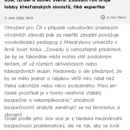
USA, Izrael a konec světa: Zásadní roli hraje
lobby křesťanských sionistů, říká expertka
6 min čtení
11. dub 2026, 18:49
Ohrožení pro ČR v případě vybudování izraelských
výrobních závodů pak za nepříliš zásadní považuje
vysokoškolský pedagog z Masarykovy univerzity v
Brně Josef Kraus. „Dovedu si samozřejmě představit,
že by se takováhle místa mohla stát podobným
terčem, ať už různých aktivistických nebo
lidskoprávních skupin. Nedovedu si ale představit, že
by se mělo jednat o nějakou větší míru násilí než
třeba sabotáže nebo něco podobného. Přeci jen
české prostředí je v tomto relativně stabilní,
bezpečné a nekomplikované,“ zhodnotil
bezpečnostní analytik zaměřující se na terorismus a
zbrojení.
Izrael podle jeho slov sice je z hlediska mezinárodní
bezpečnosti problematický, ale ne tak, aby se kvůli