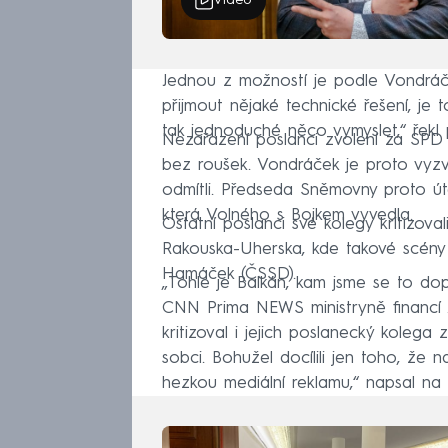
Video
Jednou z možností je podle Vondráčka
přijmout nějaké technické řešení, je to
tak jednoduché něco vymyslet,“ řek
Nezařazení poslanci zvolení za SPD 
bez roušek. Vondráček je proto vyzval
odmítli. Předseda Sněmovny proto úte
která Volného s Bojkem vyvedla.
Ostatní poslanci své kolegy kritizova
Rakouska-Uherska, kde takové scény 
Hamáček (ČSSD).
„Tohle je Balkán, kam jsme se to do
CNN Prima NEWS ministryně financí 
kritizoval i jejich poslanecký kolega
sobci. Bohužel docílili jen toho, že 
hezkou mediální reklamu,“ napsal na T