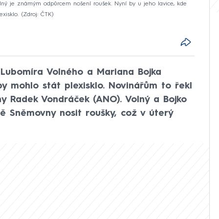
ný je známým odpůrcem nošení roušek. Nyní by u jeho lavice, kde
xisklo.
Zdroj: ČTK
ů Lubomíra Volného a Mariana Bojka
by mohlo stát plexisklo. Novinářům to řekl
y Radek Vondráček (ANO). Volný a Bojko
dě Sněmovny nosit roušky, což v úterý