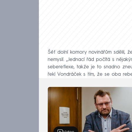
Šéf dolní komory novinářům sdělil, ž
nemyslí. „Jednací řád počítá s nějak
sebereflexe, takže je to snadno zneu
řekl Vondráček s tím, že se oba rebe