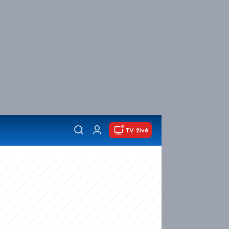
TV živě