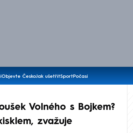
í
Objevte Česko
Jak ušetřit
Sport
Počasí
oušek Volného s Bojkem?
isklem, zvažuje