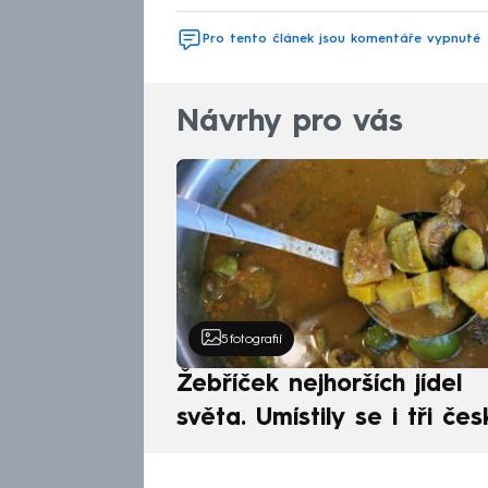
Pro tento článek jsou komentáře vypnuté
Návrhy pro vás
5
fotografií
Žebříček nejhorších jídel
světa. Umístily se i tři čes
pokrmy, vévodí skandináv
kuchyně