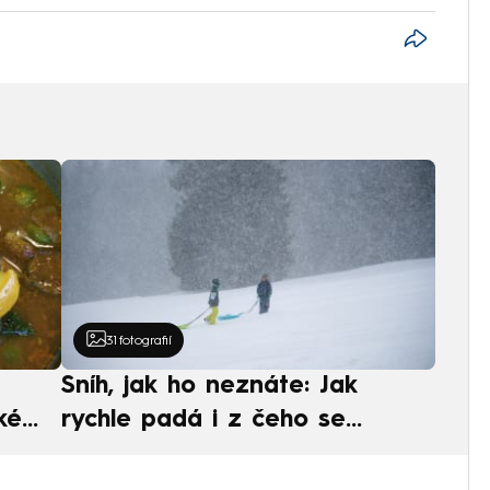
31
fotografií
Sníh, jak ho neznáte: Jak
ké
rychle padá i z čeho se
ská
skládá. A vločky nejsou bílé