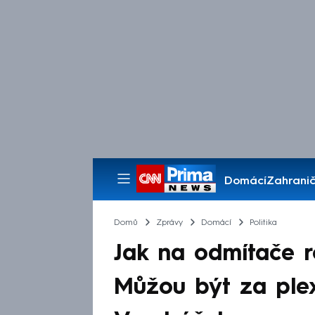
Domácí
Zahranič
Pořady
Domů
Zprávy
Domácí
Politika
Jak na odmítače r
Můžou být za plex