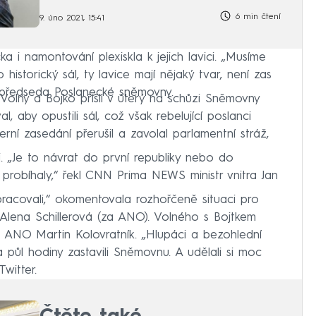
6 min čtení
9. úno 2021, 15:41
 i namontování plexiskla k jejich lavici. „Musíme
 historický sál, ty lavice mají nějaký tvar, není zas
l předseda Poslanecké sněmovny.
Volný a Bojko přišli v úterý na schůzi Sněmovny
, aby opustili sál, což však rebelující poslanci
rní zasedání přerušil a zavolal parlamentní stráž,
li. „Je to návrat do první republiky nebo do
probíhaly,“ řekl CNN Prima NEWS ministr vnitra Jan
pracovali,“ okomentovala rozhořčeně situaci pro
Alena Schillerová (za ANO). Volného s Bojtkem
 z ANO Martin Kolovratník. „Hlupáci a bezohlední
na půl hodiny zastavili Sněmovnu. A udělali si moc
witter.