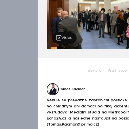
Video
plexisklo
První republi
Tomáš Kačmár
Věnuje se převážně zahraniční politické
ho chladným ani domácí politika, akcent
vystudoval Mediální studia na Metropolitn
Echo24.cz a následně nastoupil na poz
(Tomas.Kacmar@iprima.cz)