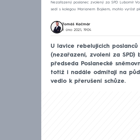
Nezařazený poslanec zvolený za SPD Lubomír Vol
sedí s kolegou Marianem Bojkem, mohlo vyrůst ple
Tomáš Kačmár
9. úno 2021, 19:04
U lavice rebelujících poslanc
(nezařazení, zvoleni za SPD) 
předseda Poslanecké sněmovn
totiž i nadále odmítají na pů
vedlo k přerušení schůze.