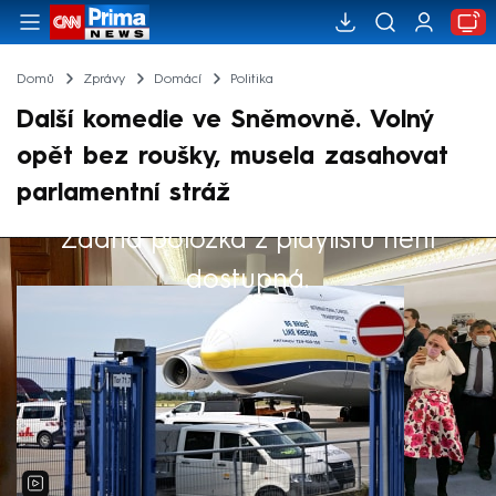
Domů
Zprávy
Domácí
Politika
Další komedie ve Sněmovně. Volný
opět bez roušky, musela zasahovat
parlamentní stráž
Žádná položka z playlistu není
Výběr redakce
dostupná.