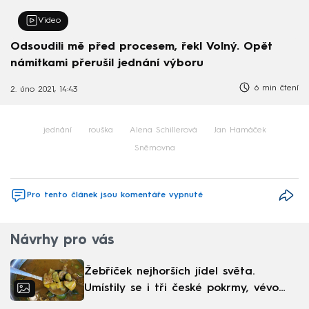
Video
Odsoudili mě před procesem, řekl Volný. Opět
námitkami přerušil jednání výboru
6 min čtení
2. úno 2021, 14:43
jednání
rouška
Alena Schillerová
Jan Hamáček
Sněmovna
Pro tento článek jsou komentáře vypnuté
Návrhy pro vás
Žebříček nejhorších jídel světa.
Umístily se i tři české pokrmy, vévodí
skandinávská kuchyně