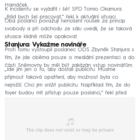
Hamáček.
K incidentu se vyjádřil i šéf SPD Tomio Okamura.
„Rád bych šel pracovat,“ řekl k aktuální situaci.
Oba poslanci považují nenošení roušek za princip
svobody a při odchodu ze sálu uvedli, že se taková
situace klidně může opakovat.
Stanjura: Vykažme novináře
Proti tomu vystoupil poslanec ODS Zbyněk Stanjura s
tím, že jde oběma pouze o mediální prezentaci a do
části Sněmovny by měl být zakázán vstup novinářům.
„Jde jim jen o to, aby dostali publicitu. Musíme
přijmout taková opatření, aby možnost byla co
nejnižší. Chci jim snížit publicitu. Například tím, že do
foyer budou mít přístup pouze poslanci,“ řekl před
poslanci předseda klubu Stanjura.