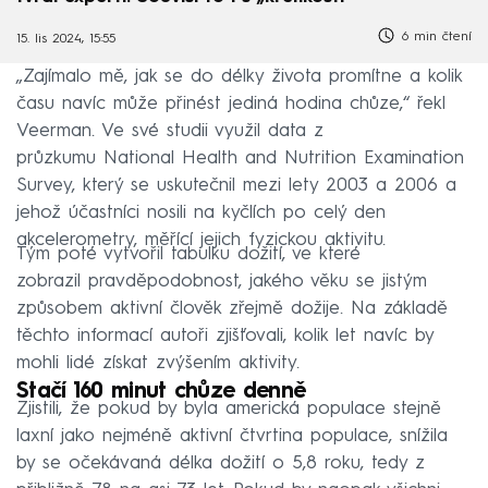
6 min čtení
15. lis 2024, 15:55
„Zajímalo mě, jak se do délky života promítne a kolik
času navíc může přinést jediná hodina chůze,“ řekl
Veerman. Ve své studii využil data z
průzkumu National Health and Nutrition Examination
Survey, který se uskutečnil mezi lety 2003 a 2006 a
jehož účastníci nosili na kyčlích po celý den
akcelerometry, měřící jejich fyzickou aktivitu.
Tým poté vytvořil tabulku dožití, ve které
zobrazil pravděpodobnost, jakého věku se jistým
způsobem aktivní člověk zřejmě dožije. Na základě
těchto informací autoři zjišťovali, kolik let navíc by
mohli lidé získat zvýšením aktivity.
Stačí 160 minut chůze denně
Zjistili, že pokud by byla americká populace stejně
laxní jako nejméně aktivní čtvrtina populace, snížila
by se očekávaná délka dožití o 5,8 roku, tedy z