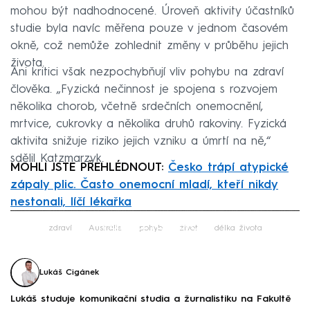
mohou být nadhodnocené. Úroveň aktivity účastníků
studie byla navíc měřena pouze v jednom časovém
okně, což nemůže zohlednit změny v průběhu jejich
života.
Ani kritici však nezpochybňují vliv pohybu na zdraví
člověka. „Fyzická nečinnost je spojena s rozvojem
několika chorob, včetně srdečních onemocnění,
mrtvice, cukrovky a několika druhů rakoviny. Fyzická
aktivita snižuje riziko jejich vzniku a úmrtí na ně,“
sdělil Katzmarzyk.
MOHLI JSTE PŘEHLÉDNOUT:
Česko trápí atypické
zápaly plic. Často onemocní mladí, kteří nikdy
nestonali, líčí lékařka
Failed to fetch
zdraví
Austrálie
pohyb
život
délka života
Lukáš Cigánek
Lukáš studuje komunikační studia a žurnalistiku na Fakultě