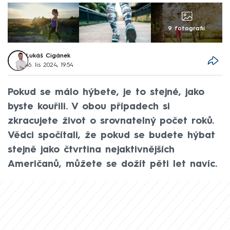
9 fotografií
Lukáš Cigánek
16. lis 2024, 19:54
Pokud se málo hýbete, je to stejné, jako
byste kouřili. V obou případech si
zkracujete život o srovnatelný počet roků.
Vědci spočítali, že pokud se budete hýbat
stejně jako čtvrtina nejaktivnějších
Američanů, můžete se dožít pěti let navíc.