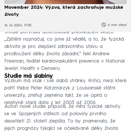
Movember 2024: Výzva, která zachraňuje mužské
životy
6 min čtení
16. lis 2024, 17:05
Studie potvrdila dlouhodobé přesvědčení vědců.
„Zjištění naznačují, co jsme již věděli, a to, že fyzická
aktivita je pro zlepšení zdravotního stavu a
prodloužení délky života zásadní,“ řekl Andrew
Freeman, ředitel kardiovaskulární prevence v National
Jewish Health v Denveru.
Studie má slabiny
Výzkum má však i své slabší stránky. Kritici, mezi které
patří třeba Peter Katzmarzyk z Louisianské státní
univerzity, zmiňují zejména fakt, že se opírá o
relativně stará data z let 2003 až 2006.
Autoři nové studie připustili, že míra fyzické aktivity
se ve Spojených státech od poloviny prvního
desetiletí 21. století zlepšila. To by znamenalo, že
jejich prognózy týkající se očekávané délky života