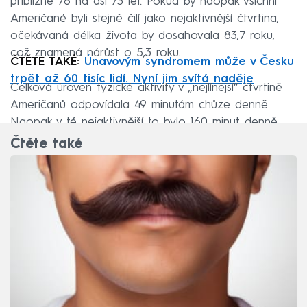
přibližně 78 na asi 73 let. Pokud by naopak všichni
Američané byli stejně čilí jako nejaktivnější čtvrtina,
očekávaná délka života by dosahovala 83,7 roku,
což znamená nárůst o 5,3 roku.
ČTĚTE TAKÉ:
Únavovým syndromem může v Česku
trpět až 60 tisíc lidí. Nyní jim svítá naděje
Celková úroveň fyzické aktivity v „nejlínější“ čtvrtině
Američanů odpovídala 49 minutám chůze denně.
Naopak v té nejaktivnější to bylo 160 minut denně.
Čtěte také