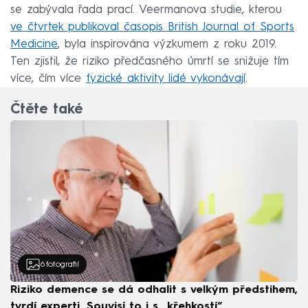
se zabývala řada prací. Veermanova studie, kterou
ve čtvrtek publikoval časopis British Journal of Sports
Medicine
, byla inspirována výzkumem z roku 2019.
Ten zjistil, že riziko předčasného úmrtí se snižuje tím
více, čím více
fyzické aktivity lidé vykonávají
.
Čtěte také
6
fotografií
Riziko demence se dá odhalit s velkým předstihem,
tvrdí experti. Souvisí to i s „křehkostí“