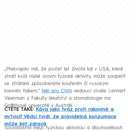
„Překvapilo mě, že počet let života lidí v USA, které
ztratí kvůli nízké úrovni fyzické aktivity, může soupeřit
se ztrátami způsobenými kouřením či vysokým
krevním tlakem,“
řekl pro CNN
vedoucí studie Lennert
Veerman z Fakulty lékařství a stomatologie na
Griffithově univerzitě v Austrálii.
ČTĚTE TAKÉ:
Káva jako hráz proti rakovině a
mrtvici? Vědci tvrdí, že pravidelná konzumace
může být zdravá
Souvislostmi mezi fyzickou aktivitou a dlouhověkostí