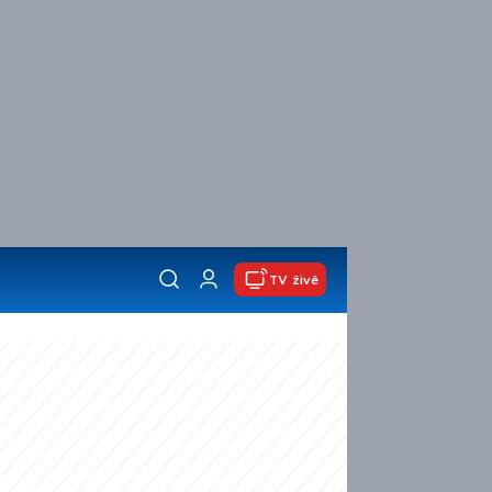
TV živě