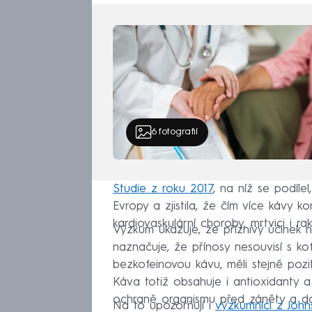
6
fotografií
Studie z roku 2017
, na níž se podílel
Evropy a zjistila, že čím více kávy kon
kardiovaskulární choroby, mrtvici i rak
Výzkum ukazuje, že příznivý účinek 
naznačuje, že přínosy nesouvisí s kofei
bezkofeinovou kávu, měli stejně pozitiv
Káva totiž obsahuje i antioxidanty a 
ochraně organismu před záněty a da
Na to upozorňují i
výzkumníci z John