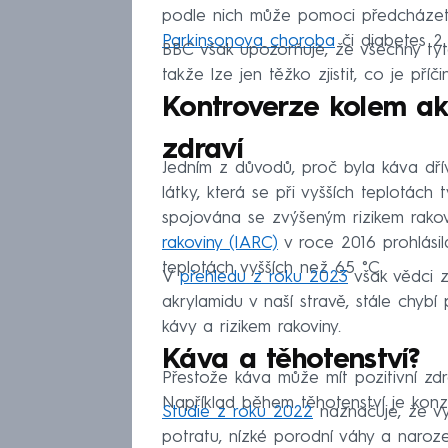
podle nich může pomoci předcházet
Parkinsonova choroba
či diabetes 2.
BBC však upozorňuje, že všechny ty
takže lze jen těžko zjistit, co je pří
Kontroverze kolem akr
zdraví
Jedním z důvodů, proč byla káva dří
látky, která se při vyšších teplotách
spojována se zvýšeným rizikem rako
rakoviny (IARC)
v roce 2016 prohlásil
teplotách vyšších než 65 °C.
V
přehledu z roku 2023
však vědci z
akrylamidu v naší stravě, stále chyb
kávy a rizikem rakoviny.
Káva a těhotenství?
Přestože káva může mít pozitivní zdra
Například během těhotenství je konz
Studie z roku 2022
naznačuje, že vy
potratu, nízké porodní váhy a naro