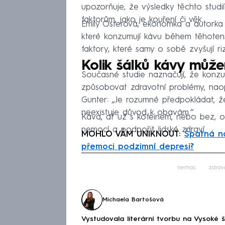
upozorňuje, že výsledky těchto studi
faktorům, jako je kouření či věk.
Emily Osterová, ekonomka a autorka
které konzumují kávu během těhotenství
faktory, které samy o sobě zvyšují riz
Kolik šálků kávy může
Současné studie naznačují, že konz
způsobovat zdravotní problémy, nao
Gunter: „Je rozumné předpokládat, ž
neexistuje důvod k obavám.“
Káva, ať už s kofeinem, nebo bez, o
nemocí a podpořit lidské zdraví.
MOHLO VÁM UNIKNOUT:
Špatná ná
přemoci podzimní depresi?
Fa
nemoc
zdrav
Michaela Bartošová
Vystudovala literární tvorbu na Vysoké 