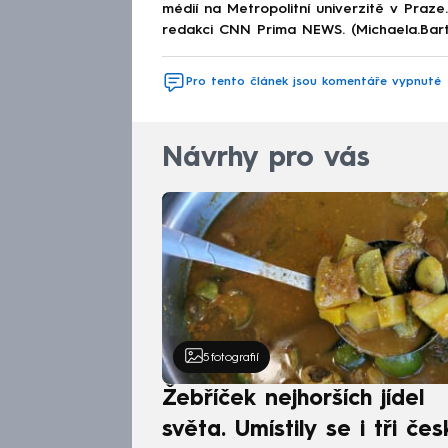
médií na Metropolitní univerzitě v Praz
redakci CNN Prima NEWS. (Michaela.Bar
Pro tento článek jsou komentáře vypnuté
Návrhy pro vás
5
fotografií
Žebříček nejhorších jídel
světa. Umístily se i tři čes