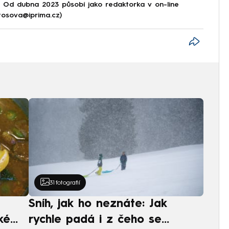
e. Od dubna 2023 působí jako redaktorka v on-line
tosova@iprima.cz)
31
fotografií
Sníh, jak ho neznáte: Jak
ké
rychle padá i z čeho se