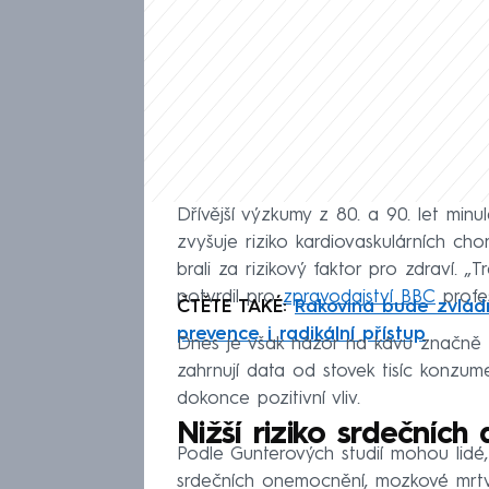
Dřívější výzkumy z 80. a 90. let min
zvyšuje riziko kardiovaskulárních cho
brali za rizikový faktor pro zdraví. „
potvrdil pro
zpravodajství BBC
profe
ČTĚTE TAKÉ:
Rakovina bude zvládn
prevence i radikální přístup
Dnes je však názor na kávu značně od
zahrnují data od stovek tisíc konzum
dokonce pozitivní vliv.
Nižší riziko srdečníc
Podle Gunterových studií mohou lidé, k
srdečních onemocnění, mozkové mrtvi