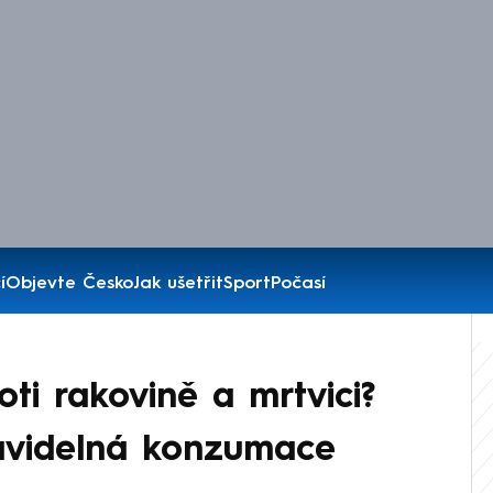
í
Objevte Česko
Jak ušetřit
Sport
Počasí
ti rakovině a mrtvici?
ravidelná konzumace