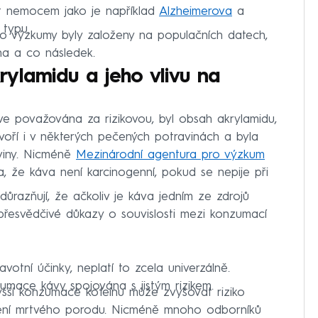
 nemocem jako je například
Alzheimerova
a
 typu.
to výzkumy byly založeny na populačních datech,
čina a co následek.
ylamidu a jeho vlivu na
ve považována za rizikovou, byl obsah akrylamidu,
 tvoří i v některých pečených potravinách a byla
viny. Nicméně
Mezinárodní agentura pro výzkum
a, že káva není karcinogenní, pokud se nepije při
důrazňují, že ačkoliv je káva jedním ze zdrojů
í přesvědčivé důkazy o souvislosti mezi konzumací
votní účinky, neplatí to zcela univerzálně.
umace kávy spojována s jistým rizikem.
šší konzumace kofeinu může zvyšovat riziko
zení mrtvého porodu. Nicméně mnoho odborníků