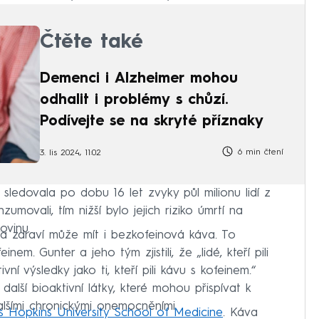
Čtěte také
Demenci i Alzheimer mohou
odhalit i problémy s chůzí.
Podívejte se na skryté příznaky
6 min čtení
3. lis 2024, 11:02
, sledovala po dobu 16 let zvyky půl milionu lidí z
zumovali, tím nižší bylo jejich riziko úmrtí na
ovinu.
na zdraví může mít i bezkofeinová káva. To
nem. Gunter a jeho tým zjistili, že „lidé, kteří pili
ní výsledky jako ti, kteří pili kávu s kofeinem.“
další bioaktivní látky, které mohou přispívat k
lšími chronickými onemocněními.
s Hopkins University School of Medicine
. Káva