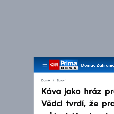
Domácí
Zahranič
Pořady
Domů
Zdraví
Káva jako hráz pro
Vědci tvrdí, že p