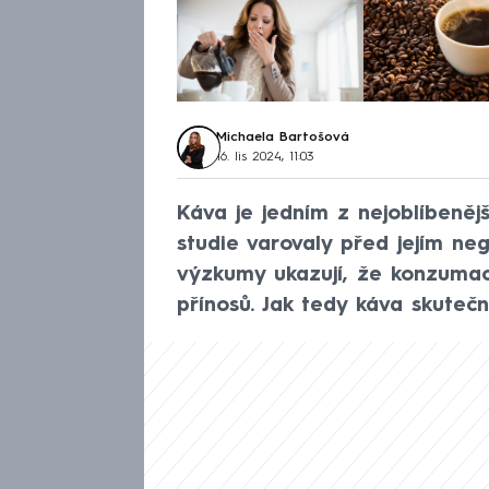
Michaela Bartošová
16. lis 2024, 11:03
Káva je jedním z nejoblíbenějš
studie varovaly před jejím ne
výzkumy ukazují, že konzuma
přínosů. Jak tedy káva skutečn