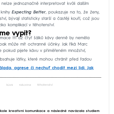
í nelze jednoznačně interpretovat kvůli dalším
 knihy
Expecting Better
, poukazuje na to, že ženy,
, bývají statisticky starší a častěji kouří, což jsou
iko komplikací v těhotenství.
me vypít?
umace tří až čtyř šálků kávy denně by neměla
pak může mít ochranné účinky. Jak říká Marc
e pokud pijete kávu v přiměřeném množství,
bsahuje látky, které mohou chránit před řadou
lada, agrese či nechuť chodit mezi lidi. Jak
iled to fetch
í
káva
rakovina
těhotenství
škole kreativní komunikace a následně navázala studiem