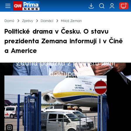
Domů
Zprávy
Domácí
Miloš Zeman
Politické drama v Česku. O stavu
prezidenta Zemana informují i v Číně
a Americe
Žádná položka z playlistu není
Výběr redakce
dostupná.