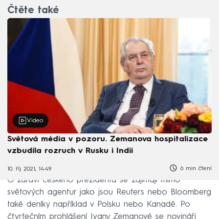
Čtěte také
Video
Světová média v pozoru. Zemanova hospitalizace
vzbudila rozruch v Rusku i Indii
6 min čtení
10. říj 2021, 14:49
O zdraví českého prezidenta se zajímají mimo
světových agentur jako jsou Reuters nebo Bloomberg
také deníky například v Polsku nebo Kanadě. Po
čtvrtečním prohlášení Ivany Zemanové se novináři