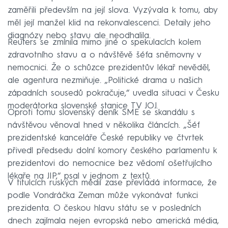
zaměřili především na její slova. Vyzývala k tomu, aby
měl její manžel klid na rekonvalescenci. Detaily jeho
diagnózy nebo stavu ale neodhalila.
Reuters se zmínila mimo jiné o spekulacích kolem
zdravotního stavu a o návštěvě šéfa sněmovny v
nemocnici. Že o schůzce prezidentův lékař nevěděl,
ale agentura nezmiňuje. „Politické drama u našich
západních sousedů pokračuje,“ uvedla situaci v Česku
moderátorka slovenské stanice TV JOJ.
Oproti tomu slovenský deník SME se skandálu s
návštěvou věnoval hned v několika článcích. „Šéf
prezidentské kanceláře České republiky ve čtvrtek
přivedl předsedu dolní komory českého parlamentu k
prezidentovi do nemocnice bez vědomí ošetřujícího
lékaře na JIP,“ psal v jednom z textů.
V titulcích ruských médií zase převládá informace, že
podle Vondráčka Zeman může vykonávat funkci
prezidenta. O českou hlavu státu se v posledních
dnech zajímala nejen evropská nebo americká média,