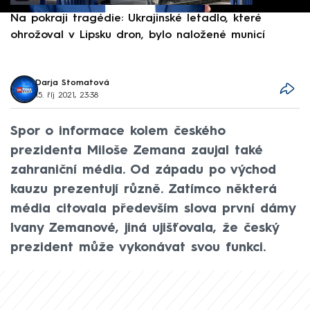
Na pokraji tragédie: Ukrajinské letadlo, které
P
ohrožoval v Lipsku dron, bylo naložené municí
e
Darja Stomatová
15. říj 2021, 23:38
Spor o informace kolem českého
prezidenta Miloše Zemana zaujal také
zahraniční média. Od západu po východ
kauzu prezentují různě. Zatímco některá
média citovala především slova první dámy
Ivany Zemanové, jiná ujišťovala, že český
prezident může vykonávat svou funkci.