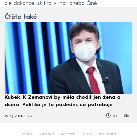
ale dokonce už i ta v Indii anebo Číně.
Čtěte také
Kubek: K Zemanovi by měla chodit jen žena a
dcera. Politika je to poslední, co potřebuje
6 min čtení
15. říj 2021, 21:03
zdraví
Amerika
Kanada
Polsko
manželka