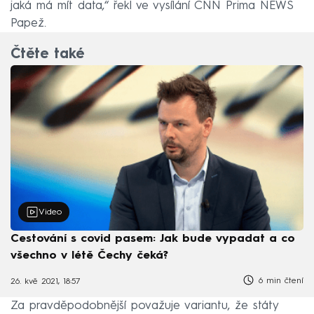
jaká má mít data,“ řekl ve vysílání CNN Prima NEWS
Papež.
Čtěte také
Video
Cestování s covid pasem: Jak bude vypadat a co
všechno v létě Čechy čeká?
6 min čtení
26. kvě 2021, 18:57
Za pravděpodobnější považuje variantu, že státy