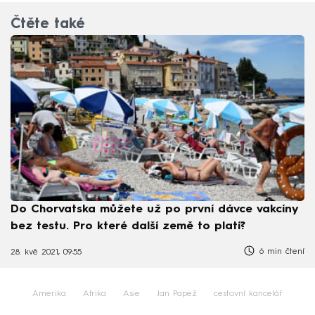
Čtěte také
Do Chorvatska můžete už po první dávce vakcíny
bez testu. Pro které další země to platí?
6 min čtení
28. kvě 2021, 09:55
Amerika
Afrika
Asie
Jan Papež
cestovní kancelář