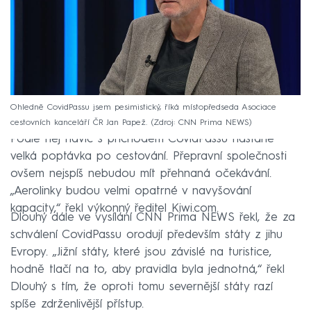
Ohledně CovidPassu jsem pesimistický, říká místopředseda Asociace
cestovních kanceláří ČR Jan Papež.
Zdroj: CNN Prima NEWS
Podle něj navíc s příchodem CovidPassu nastane
velká poptávka po cestování. Přepravní společnosti
ovšem nejspíš nebudou mít přehnaná očekávání.
„Aerolinky budou velmi opatrné v navyšování
kapacity,“ řekl výkonný ředitel Kiwi.com.
Dlouhý dále ve vysílání CNN Prima NEWS řekl, že za
schválení CovidPassu orodují především státy z jihu
Evropy. „Jižní státy, které jsou závislé na turistice,
hodně tlačí na to, aby pravidla byla jednotná,“ řekl
Dlouhý s tím, že oproti tomu severnější státy razí
spíše zdrženlivější přístup.