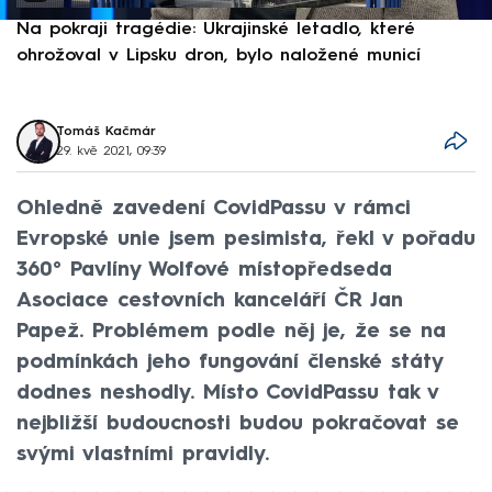
Na pokraji tragédie: Ukrajinské letadlo, které
P
ohrožoval v Lipsku dron, bylo naložené municí
e
Tomáš Kačmár
29. kvě 2021, 09:39
Ohledně zavedení CovidPassu v rámci
Evropské unie jsem pesimista, řekl v pořadu
360° Pavlíny Wolfové místopředseda
Asociace cestovních kanceláří ČR Jan
Papež. Problémem podle něj je, že se na
podmínkách jeho fungování členské státy
dodnes neshodly. Místo CovidPassu tak v
nejbližší budoucnosti budou pokračovat se
svými vlastními pravidly.