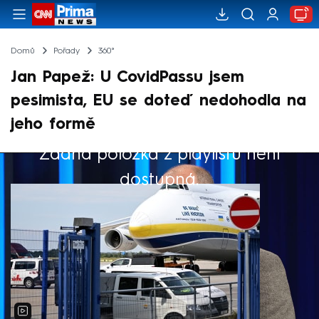
Domů
Pořady
360°
Jan Papež: U CovidPassu jsem
pesimista, EU se doteď nedohodla na
jeho formě
Žádná položka z playlistu není
Výběr redakce
dostupná.