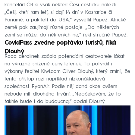
kanceláří ČR si však někteří Češi cestičku nalezli.
„Češi, kteří tam letí, si dají 14 dní v Kostarice či
Panamě, a pak letí do USA,“ vysvětlil Papež. Africké
země pak zaujímají různé postoje. „Do některých
zemí se může, do některých ne,“ řekl stručně Papež.
CovidPass zvedne poptávku turistů, říká
Dlouhý
Řada aerolinek začala potenciální cestovatele lákat
na výrazně snížené ceny letenek. To potvrdil i
výkonný ředitel Kiwi.com Oliver Dlouhý, který zmínil, že
tento přístup razí například nízkonákladová
společnost RyanAir. Podle něj daná akce ovšem
nebude mít dlouhého trvání. „Neočekávám, že to
takhle bude i do budoucna,“ dodal Dlouhý.