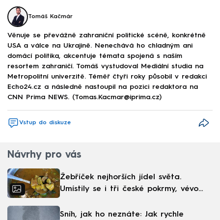
Tomáš Kačmár
Věnuje se převážně zahraniční politické scéně, konkrétně
USA a válce na Ukrajině. Nenechává ho chladným ani
domácí politika, akcentuje témata spojená s naším
resortem zahraničí. Tomáš vystudoval Mediální studia na
Metropolitní univerzitě. Téměř čtyři roky působil v redakci
Echo24.cz a následně nastoupil na pozici redaktora na
CNN Prima NEWS. (Tomas.Kacmar@iprima.cz)
Vstup do diskuze
Návrhy pro vás
Žebříček nejhorších jídel světa.
Umístily se i tři české pokrmy, vévodí
skandinávská kuchyně
Sníh, jak ho neznáte: Jak rychle