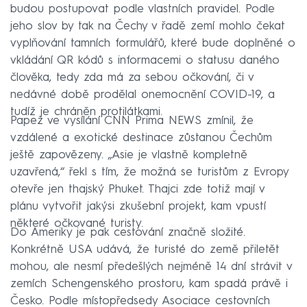
budou postupovat podle vlastních pravidel. Podle
jeho slov by tak na Čechy v řadě zemí mohlo čekat
vyplňování tamních formulářů, které bude doplněné o
vkládání QR kódů s informacemi o statusu daného
člověka, tedy zda má za sebou očkování, či v
nedávné době prodělal onemocnění COVID-19, a
tudíž je chráněn protilátkami.
Papež ve vysílání CNN Prima NEWS zmínil, že
vzdálené a exotické destinace zůstanou Čechům
ještě zapovězeny. „Asie je vlastně kompletně
uzavřená,“ řekl s tím, že možná se turistům z Evropy
otevře jen thajský Phuket. Thajci zde totiž mají v
plánu vytvořit jakýsi zkušební projekt, kam vpustí
některé očkované turisty.
Do Ameriky je pak cestování značně složité.
Konkrétně USA udává, že turisté do země přiletět
mohou, ale nesmí předešlých nejméně 14 dní strávit v
zemích Schengenského prostoru, kam spadá právě i
Česko. Podle místopředsedy Asociace cestovních