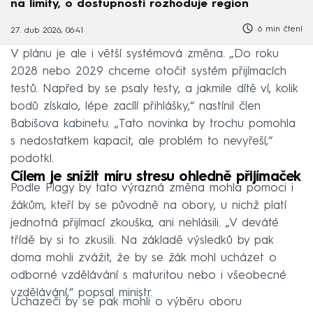
na limity, o dostupnosti rozhoduje region
6 min čtení
27. dub 2026, 06:41
V plánu je ale i větší systémová změna. „Do roku
2028 nebo 2029 chceme otočit systém přijímacích
testů. Napřed by se psaly testy, a jakmile dítě ví, kolik
bodů získalo, lépe zacílí přihlášky,“ nastínil člen
Babišova kabinetu. „Tato novinka by trochu pomohla
s nedostatkem kapacit, ale problém to nevyřeší,“
podotkl.
Cílem je snížit míru stresu ohledně přijímaček
Podle Plagy by tato výrazná změna mohla pomoci i
žákům, kteří by se původně na obory, u nichž platí
jednotná přijímací zkouška, ani nehlásili. „V deváté
třídě by si to zkusili. Na základě výsledků by pak
doma mohli zvážit, že by se žák mohl ucházet o
odborné vzdělávání s maturitou nebo i všeobecné
vzdělávání,“ popsal ministr.
Uchazeči by se pak mohli o výběru oboru