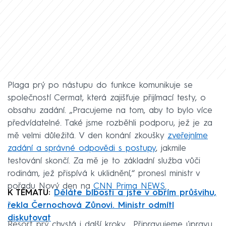
Plaga prý po nástupu do funkce komunikuje se
společností Cermat, která zajišťuje přijímací testy, o
obsahu zadání. „Pracujeme na tom, aby to bylo více
předvídatelné. Také jsme rozběhli podporu, jež je za
mě velmi důležitá. V den konání zkoušky
zveřejníme
zadání a správné odpovědi s postupy
, jakmile
testování skončí. Za mě je to základní služba vůči
rodinám, jež přispívá k uklidnění,“ pronesl ministr v
pořadu Nový den na
CNN Prima NEWS
.
K TÉMATU:
Děláte blbosti a jste v obřím průšvihu,
řekla Černochová Zůnovi. Ministr odmítl
diskutovat
Resort prý chystá i další kroky. „Připravujeme úpravu,