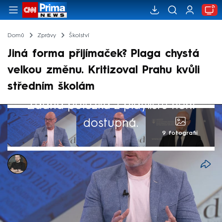
Domů
Zprávy
Školství
Jiná forma přijímaček? Plaga chystá
velkou změnu. Kritizoval Prahu kvůli
středním školám
Žádná položka z playlistu není
dostupná.
9 fotografií
Marek Pausz
29. dub 2026, 09:43
Systém přijímacích zkoušek na střední školy
by měl projít velkou změnou. Ministr Robert