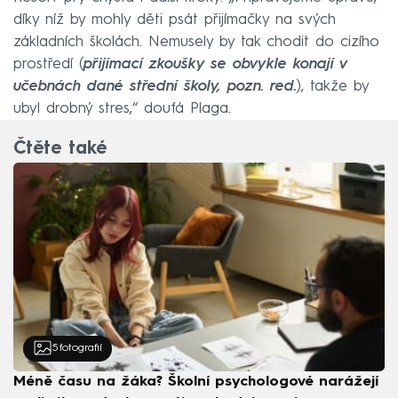
díky níž by mohly děti psát přijímačky na svých
základních školách. Nemusely by tak chodit do cizího
prostředí (
přijímací zkoušky se obvykle konají v
učebnách dané střední školy, pozn. red.
), takže by
ubyl drobný stres,“ doufá Plaga.
Čtěte také
5
fotografií
Méně času na žáka? Školní psychologové narážejí