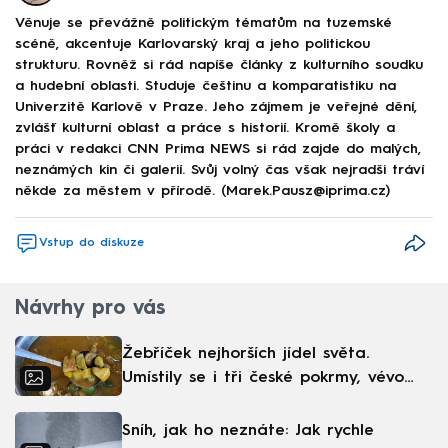
Věnuje se převážně politickým tématům na tuzemské
scéně, akcentuje Karlovarský kraj a jeho politickou
strukturu. Rovněž si rád napíše články z kulturního soudku
a hudební oblasti. Studuje češtinu a komparatistiku na
Univerzitě Karlově v Praze. Jeho zájmem je veřejné dění,
zvlášť kulturní oblast a práce s historií. Kromě školy a
práci v redakci CNN Prima NEWS si rád zajde do malých,
neznámých kin či galerií. Svůj volný čas však nejradši tráví
někde za městem v přírodě. (Marek.Pausz@iprima.cz)
Vstup do diskuze
Návrhy pro vás
Žebříček nejhorších jídel světa.
Umístily se i tři české pokrmy, vévodí
skandinávská kuchyně
Sníh, jak ho neznáte: Jak rychle