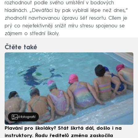
rozhodnout podle svého umístění v bodových
hladinách. „Deváťáci by pak vybírali lépe než dnes,“
zhodnotil navrhovanou úpravu šéf resortu. Cílem je
prý co nejefektivněji snížit míru stresu spojenou se
zájmem o střední školy.
Čtěte také
6
fotografií
Plavání pro školáky? Stát škrtá dál, došlo i na
instruktory. Řadu ředitelů změna zaskočila