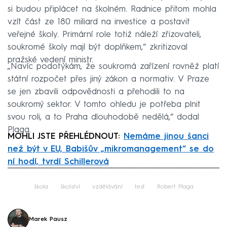
si budou připlácet na školném. Radnice přitom mohla
vzít část ze 180 miliard na investice a postavit
veřejné školy. Primární role totiž náleží zřizovateli,
soukromé školy mají být doplňkem,“ zkritizoval
pražské vedení ministr.
„Navíc podotýkám, že soukromá zařízení rovněž platí
státní rozpočet přes jiný zákon a normativ. V Praze
se jen zbavili odpovědnosti a přehodili to na
soukromý sektor. V tomto ohledu je potřeba plnit
svou roli, a to Praha dlouhodobě nedělá,“ dodal
Plaga.
MOHLI JSTE PŘEHLÉDNOUT:
Nemáme jinou šanci
než být v EU, Babišův „mikromanagement“ se do
ní hodí, tvrdí Schillerová
Failed to fetch
škola
školství
vzdělávání
test
Robert Plaga
Marek Pausz