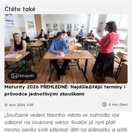
Čtěte také
5
fotografií
Maturity 2026 PŘEHLEDNĚ: Nejdůležitější termíny i
průvodce jednotlivými zkouškami
6 min čtení
10. dub 2026, 11:33
„Současné vedení hlavního města se rozhodlo vše
odklonit na soukromý sektor. Rodiče již nyní platí
mnoho peněz kvůli přípravě dětí na přijímačky a ještě