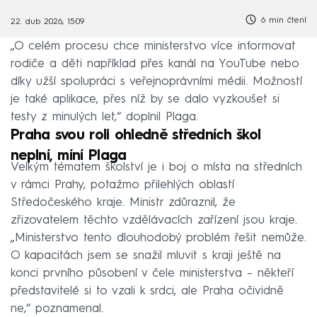
6 min čtení
22. dub 2026, 15:09
„O celém procesu chce ministerstvo více informovat
rodiče a děti například přes kanál na YouTube nebo
díky užší spolupráci s veřejnoprávními médii. Možností
je také aplikace, přes níž by se dalo vyzkoušet si
testy z minulých let,“ doplnil Plaga.
Praha svou roli ohledně středních škol
neplní, míní Plaga
Velkým tématem školství je i boj o místa na středních
v rámci Prahy, potažmo přilehlých oblastí
Středočeského kraje. Ministr zdůraznil, že
zřizovatelem těchto vzdělávacích zařízení jsou kraje.
„Ministerstvo tento dlouhodobý problém řešit nemůže.
O kapacitách jsem se snažil mluvit s kraji ještě na
konci prvního působení v čele ministerstva – někteří
představitelé si to vzali k srdci, ale Praha očividně
ne,“ poznamenal.