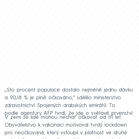
„Sto procent populace dostalo nejméně jednu dávku
a 90,18 % je plně očkováno,“ sdělilo ministerstvo
zdravotnictví Spojených arabských emirátů. To
podle agentury AFP tvrdí, že jde o světové prvenství.
V zemi se lidé mohou nechat očkovat od tří let.
Obyvatelstvo k vakcinaci motivoval tvrdý lockdown
pro neočkované, který vstoupil v platnost ve druhé