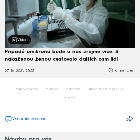
Video
Případů omikronu bude u nás zřejmě více. S
nakaženou ženou cestovalo dalších osm lidí
6 min čtení
27. lis 2021, 20:55
zdravotnictví
mutace
očkování
Jihoafrická republika
vakcína
Vstup do diskuze
Návrhy pro vás