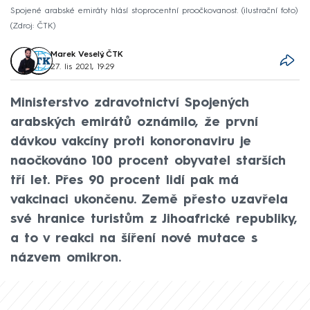
Spojené arabské emiráty hlásí stoprocentní proočkovanost. (ilustrační foto)
Zdroj: ČTK
Marek Veselý
,
ČTK
27. lis 2021, 19:29
Ministerstvo zdravotnictví Spojených
arabských emirátů oznámilo, že první
dávkou vakcíny proti konoronaviru je
naočkováno 100 procent obyvatel starších
tří let. Přes 90 procent lidí pak má
vakcinaci ukončenu. Země přesto uzavřela
své hranice turistům z Jihoafrické republiky,
a to v reakci na šíření nové mutace s
názvem omikron.