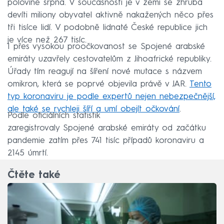
polovině srpna. V současnosti je v zemi se zhruba
devíti miliony obyvatel aktivně nakažených něco přes
tři tisíce lidí. V podobně lidnaté České republice jich
je více než 267 tisíc.
I přes vysokou proočkovanost se Spojené arabské
emiráty uzavřely cestovatelům z Jihoafrické republiky.
Úřady tím reagují na šíření nové mutace s názvem
omikron, která se poprvé objevila právě v JAR.
Tento
typ koronaviru je podle expertů nejen nebezpečnější,
ale také se rychleji šíří a umí obejít očkování
.
Podle oficiálních statistik
zaregistrovaly Spojené arabské emiráty od začátku
pandemie zatím přes 741 tisíc případů koronaviru a
2145 úmrtí.
Čtěte také