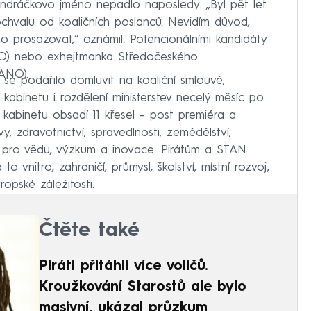
Vondráčkovo jméno nepadlo naposledy. „Byl pět let
ochvalu od koaličních poslanců. Nevidím důvod,
 prosazovat,“ oznámil. Potencionálními kandidáty
ANO) nebo exhejtmanka Středočeského
(ANO).
 se podařilo domluvit na koaliční smlouvě,
abinetu i rozdělení ministerstev necelý měsíc po
kabinetu obsadí 11 křesel – post premiéra a
vy, zdravotnictví, spravedlnosti, zemědělství,
tra pro vědu, výzkum a inovace. Pirátům a STAN
 vnitro, zahraničí, průmysl, školství, místní rozvoj,
vropské záležitosti.
Čtěte také
Piráti přitáhli více voličů.
Kroužkování Starostů ale bylo
masivní, ukázal průzkum