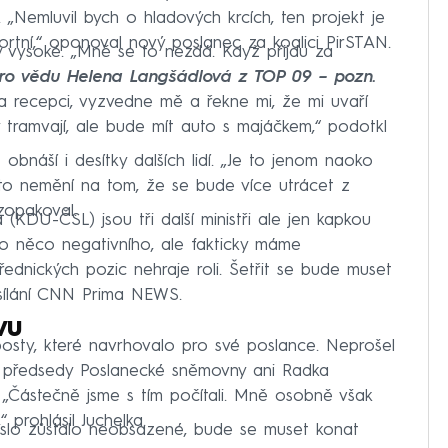
 „Nemluvil bych o hladových krcích, ten projekt je
ortní,“ oponoval nový poslanec za koalici PirSTAN.
y vysoké. „Mně se to nezdá. Když přijdu za
pro vědu Helena Langšádlová z TOP 09 – pozn.
a recepci, vyzvedne mě a řekne mi, že mi uvaří
 tramvají, ale bude mít auto s majáčkem,“ podotkl
 obnáší i desítky dalších lidí. „Je to jenom naoko
 to nemění na tom, že se bude více utrácet z
zopakoval.
(KDU-ČSL) jsou tři další ministři ale jen kapkou
o něco negativního, ale fakticky máme
řednických pozic nehraje roli. Šetřit se bude muset
ysílání CNN Prima NEWS.
vu
sty, které navrhovalo pro své poslance. Neprošel
t předsedy Poslanecké sněmovny ani Radka
„Částečně jsme s tím počítali. Mně osobně však
 prohlásil Juchelka.
eslo zůstalo neobsazené, bude se muset konat