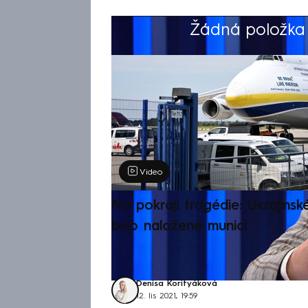
Žádná položka z
Výběr redakce
Video
Na pokraji tragédie: Ukrajinsk
bylo naložené municí
Denisa Korityáková
12. lis 2021, 19:59