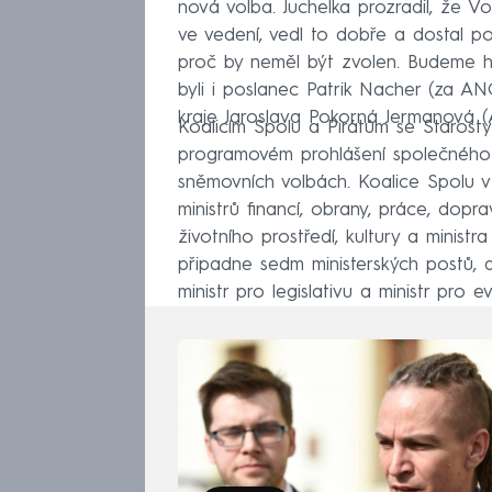
nová volba. Juchelka prozradil, že 
ve vedení, vedl to dobře a dostal p
proč by neměl být zvolen. Budeme ho
byli i poslanec Patrik Nacher (za 
kraje Jaroslava Pokorná Jermanová 
Koalicím Spolu a Pirátům se Starosty
programovém prohlášení společného k
sněmovních volbách. Koalice Spolu v 
ministrů financí, obrany, práce, dopra
životního prostředí, kultury a minis
připadne sedm ministerských postů, a to
ministr pro legislativu a ministr pro e