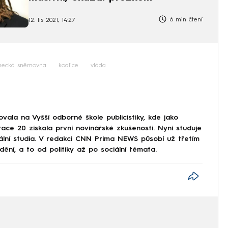
6 min čtení
12. lis 2021, 14:27
anecká sněmovna
koalice
vláda
ala na Vyšší odborné škole publicistiky, kde jako
ce 20 získala první novinářské zkušenosti. Nyní studuje
iální studia. V redakci CNN Prima NEWS působí už třetím
í, a to od politiky až po sociální témata.