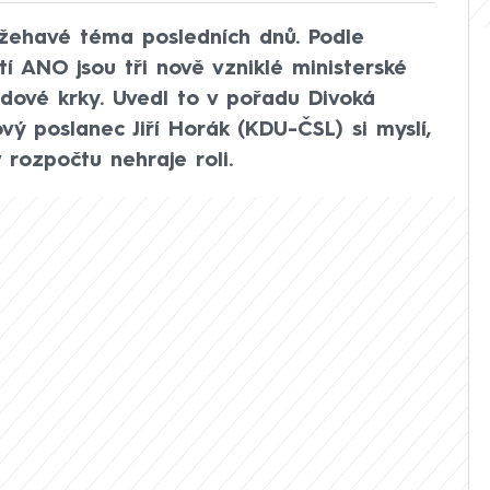
ožehavé téma posledních dnů. Podle
tí ANO jsou tři nově vzniklé ministerské
dové krky. Uvedl to v pořadu Divoká
ý poslanec Jiří Horák (KDU-ČSL) si myslí,
 rozpočtu nehraje roli.