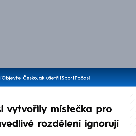
í
Objevte Česko
Jak ušetřit
Sport
Počasí
si vytvořily místečka pro
vedlivé rozdělení ignorují