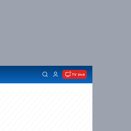
TV živě