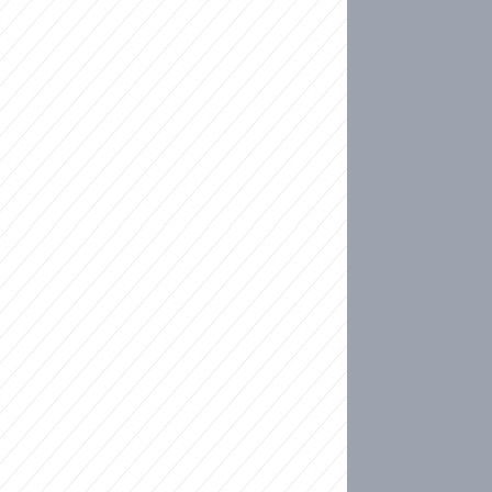
ideo
kat migranty do Česka? Sami by odešli, tvrdí exp
ické sebevraždě