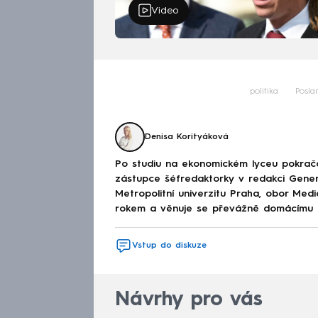
Video
politika
Posl
Denisa Korityáková
Po studiu na ekonomickém lyceu pokračov
zástupce šéfredaktorky v redakci Genera
Metropolitní univerzitu Praha, obor Med
rokem a věnuje se převážně domácímu děn
Vstup do diskuze
Návrhy pro vás