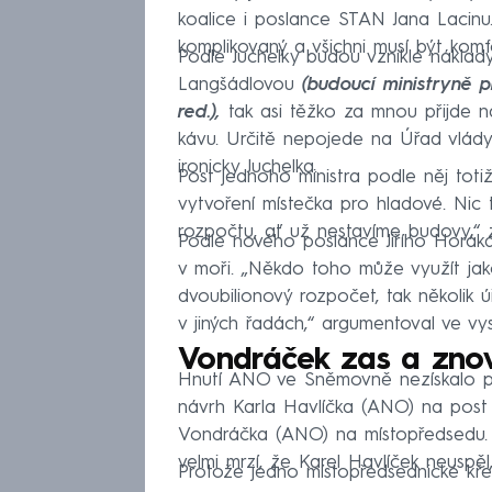
koalice i poslance STAN Jana Lacinu.
komplikovaný a všichni musí být komf
Podle Juchelky budou vzniklé náklad
Langšádlovou
(budoucí ministryně 
red.),
tak asi těžko za mnou přijde n
kávu. Určitě nepojede na Úřad vlády
ironicky Juchelka.
Post jednoho ministra podle něj totiž
vytvoření místečka pro hladové. Nic
rozpočtu, ať už nestavíme budovy,“ 
Podle nového poslance Jiřího Horáka 
v moři. „Někdo toho může využít jak
dvoubilionový rozpočet, tak několik ú
v jiných řadách,“ argumentoval ve v
Vondráček zas a zno
Hnutí ANO ve Sněmovně nezískalo po
návrh Karla Havlíčka (ANO) na pos
Vondráčka (ANO) na místopředsedu. 
velmi mrzí, že Karel Havlíček neuspěl,“
Protože jedno místopředsednické kř