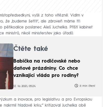
 místopředsedkyni, vyšli z toho vítězně. Vidím v
to, že ‚budeme šetřit', ale zároveň máme tři
o pětikoalice poslanec Aleš Juchelka. Příští kabinet
e ministrů, nikoli ministerstev jako úřadů.
Čtěte také
Babička na rodičovské nebo
daňové prázdniny. Co chce
vznikající vláda pro rodiny?
6 min čtení
12. lis 2021, 05:24
 výzkum a inovace, pro legislativu a pro Evropskou
ste nakrmil hladové krky,“ kritizoval Juchelka obě