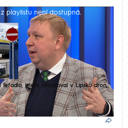
 playlistu není dostupná.
V
é letadlo, které ohrožoval v Lipsku dron,
Přilá
polit