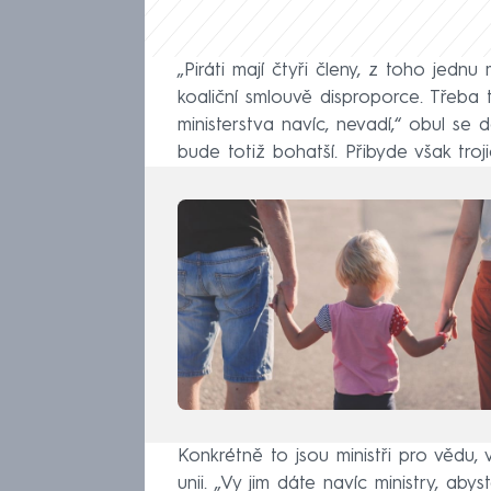
„Piráti mají čtyři členy, z toho jednu
koaliční smlouvě disproporce. Třeba 
ministerstva navíc, nevadí,“ obul se d
bude totiž bohatší. Přibyde však trojic
Konkrétně to jsou ministři pro vědu,
unii. „Vy jim dáte navíc ministry, aby