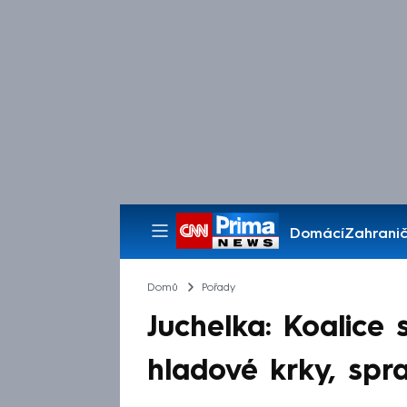
Domácí
Zahranič
Pořady
Domů
Pořady
Juchelka: Koalice 
hladové krky, spra