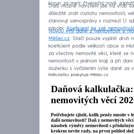
korun za metr čtvereční nově zaplatí
Další možné navýšení jde na vrub sam
důležité znát rozlohu nemovitosti, ve
stanovují samosprávy v rozmezí 1,1 
násobí.
Koeficient ke své nemovitost
Novou výši daně z nemovitosti si m
Měšec.cz
. Stačí pouze vyplnit druh 
koeficient podle velikosti obce a mí
za všechny nemovité věci, které se n
nemovitostí v jednom kraji a při dani
složenku s vyčíslením výše daně za v
Kalkulačku poskytuje
Měšec.cz