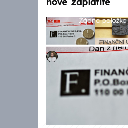
nově zaplatíte
Žádná položka z
Ladislav Šustr
Akt. 2. říj 2024, 10:07
• 13. kvě 2024, 05:40
Finanční správa začala rozesí
Mnoho vlastníků bylo nemile 
čtyřnásobek oproti minulému r
balíček i vyšší koeficient st
můžete pomocí kalkulačky z w
nově platit.