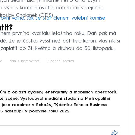
lých sedm tisíc. „Primárně nešlo o to zvýšit
ň a výnos konfrontovat s potřebami veřejného
iroslav Chalánek (ODS).
vní volno. Jak se stát členem volební komise
tit?
ěhem prvního kvartálu letošního roku. Daň pak má
, že je částka vyšší než pět tisíc korun, vlastník si
 zaplatit do 31. května a druhou do 30. listopadu.
ně
daň z nemovitosti
Finanční správa
 z oblasti bydlení, energetiky a mobilních operátorů.
ké scéně. Vystudoval mediální studia na Metropolitní
l jako redaktor v Echo24, Týdeníku Echo a Business
nastoupil v polovině roku 2022.