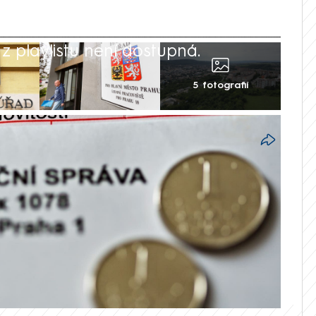
 playlistu není dostupná.
5 fotografií
lat výzvy k zaplacení daně z nemovitosti.
překvapeno – v řadě obcí zaplatí
oku. Za zdražením stojí konsolidační
anovený obcemi a samosprávami. V článku si
ebu Měšec.cz vypočítat, kolik budete