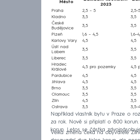
Město
2023
Praha
2,5 – 5
2,5–
Kladno
3,5
3,5
České
3,5
3,5
Budějovice
Plzeň
1,6 – 4,5
1,6–4
Karlovy Vary
4,5
4,5
Ústí nad
3,5
3,5
Labem
Liberec
3,5
3,5
Hradec
4,5 pro pozemky
4,5 
Králové
Pardubice
4,5
4,5
Jihlava
4,5
4,5
Brno
3,5
3,5
Olomouc
3,5
3,5
Zlín
4,5
3,5
Ostrava
3,5
3,5–4
Například vlastník bytu v Praze o ro
za rok. Nově si připlatí o 800 korun
korun. Letos se částka zdvojnásobuje
Velká změna čeká na obyvatele Zlína