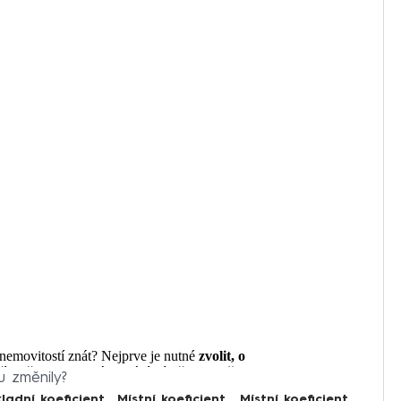
u změnily?
ladní koeficient
Místní koeficient
Místní koeficient