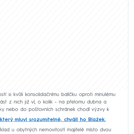
ostí si kvůli konsolidačnímu balíčku oproti minulému
Část z nich již ví, o kolik – na přelomu dubna a
ky nebo do poštovních schránek chodí výzvy k
 který mluví srozumitelně, chválí ho Blažek.
klad u obytných nemovitostí majitelé místo dvou