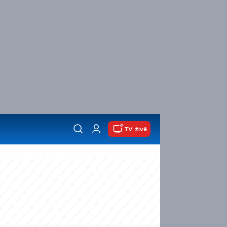
TV živě