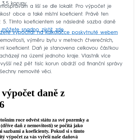
 3,5 koruny.
osprávám a liší se dle lokalit. Pro výpočet je
likost obce a také místní koeficient. Právě ten
až 5. Tímto koeficientem se následně sazba daně
i můžete snadno zjistit zde
.
ůžete vypočítat na kalkulačce poskytnuté webem
nemovitosti, výměru bytu v metrech čtverečních,
stní koeficient. Daň je stanovena celkovou částkou
acházejí na území jednoho kraje. Vlastník více
 vyšší než pět tisíc korun obdrží od finanční správy
šechny nemovité věci.