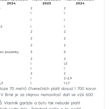
2024
2023
2024
5
2
2
1
1
1
1
,5
1
1
2
2
2
2
2
2
pro pozemky
3
3
2
2
1
1,5
1
1
2
2
1
2–2,9
,5
1
1–1,7
zloze 70 metrů čtverečních platil dosud 1 700 korun
. V Brně je za stejnou nemovitost daň ve výši 600
.
. Vlastník garáže a bytu tak nebude platit