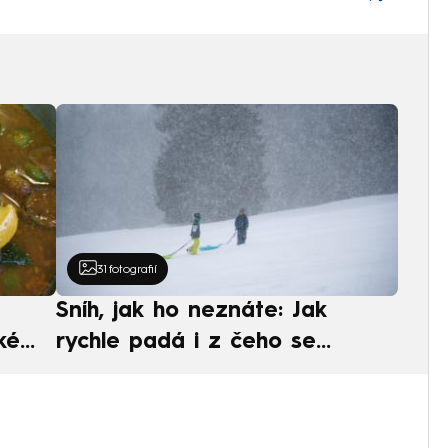
31
fotografií
Sníh, jak ho neznáte: Jak
ké
rychle padá i z čeho se
ská
skládá. A vločky nejsou bílé