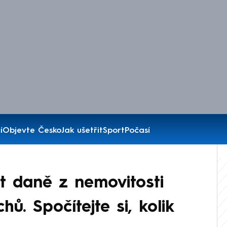
í
Objevte Česko
Jak ušetřit
Sport
Počasí
 daně z nemovitosti
ů. Spočítejte si, kolik