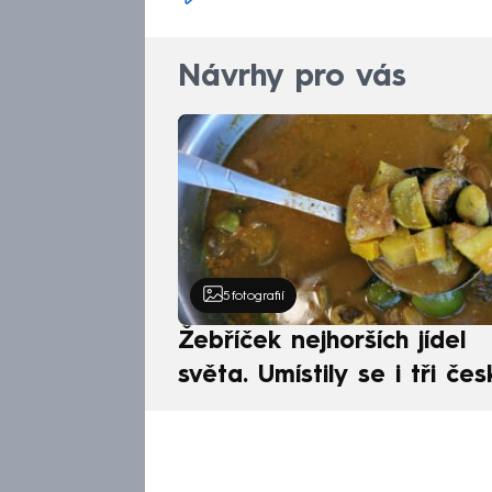
Návrhy pro vás
5
fotografií
Žebříček nejhorších jídel
světa. Umístily se i tři čes
pokrmy, vévodí skandináv
kuchyně