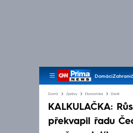
Domácí
Zahranič
Pořady
Domů
Zprávy
Ekonomika
Daně
KALKULAČKA: Růst
překvapil řadu Čech