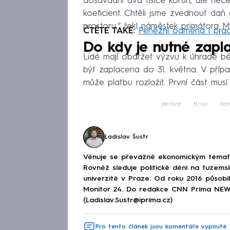
dosavadní dva tisíce korun, ale nece
koeficient. Chtěli jsme zvednout da
prostoru,“ řekl náměstek primátora M
ČTĚTE TAKÉ:
Peněžní odměna i praco
Do kdy je nutné zapla
Lidé mají obdržet výzvu k úhradě b
být zaplacena do 31. května. V případě
může platbu rozložit. První část musí
peníze
Brno
da
Ladislav Šustr
Věnuje se převážně ekonomickým tématům
Rovněž sleduje politické dění na tuzems
univerzitě v Praze. Od roku 2016 působi
Monitor 24. Do redakce CNN Prima NEWS 
(Ladislav.Sustr@iprima.cz)
Pro tento článek jsou komentáře vypnuté