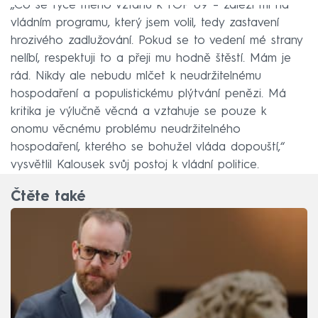
„Co se týče mého vztahu k TOP 09 – záleží mi na
vládním programu, který jsem volil, tedy zastavení
hrozivého zadlužování. Pokud se to vedení mé strany
nelíbí, respektuji to a přeji mu hodně štěstí. Mám je
rád. Nikdy ale nebudu mlčet k neudržitelnému
hospodaření a populistickému plýtvání penězi. Má
kritika je výlučně věcná a vztahuje se pouze k
onomu věcnému problému neudržitelného
hospodaření, kterého se bohužel vláda dopouští,“
vysvětlil Kalousek svůj postoj k vládní politice.
Čtěte také