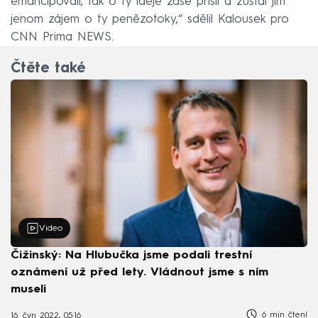
emancipovali, tak o ty ideje zase přišli a zůstal jim
jenom zájem o ty penězotoky,“ sdělil Kalousek pro
CNN Prima NEWS.
Čtěte také
Video
Čižinský: Na Hlubučka jsme podali trestní
oznámení už před lety. Vládnout jsme s ním
museli
6 min čtení
16. čvn 2022, 05:16