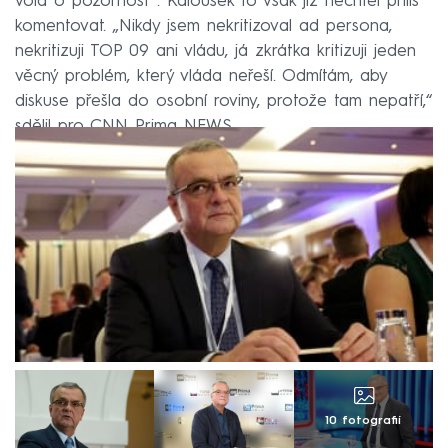
volá o pozornost“. Kalousek to však již nechtěl příliš
komentovat. „Nikdy jsem nekritizoval ad persona,
nekritizuji TOP 09 ani vládu, já zkrátka kritizuji jeden
věcný problém, který vláda neřeší. Odmítám, aby
diskuse přešla do osobní roviny, protože tam nepatří,“
sdělil pro CNN Prima NEWS.
10 fotografií