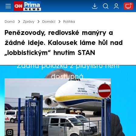
Domů
Zprávy
Domácí
Politika
Penězovody, redlovské manýry a
žádné ideje. Kalousek láme hůl nad
„lobbistickým“ hnutím STAN
Žádná položka z playlistu není
Výběr redakce
dostupná.