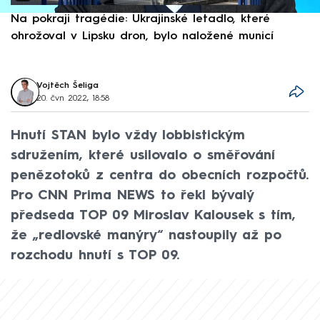
Na pokraji tragédie: Ukrajinské letadlo, které
P
ohrožoval v Lipsku dron, bylo naložené municí
e
Vojtěch Šeliga
20. čvn 2022, 18:58
Hnutí STAN bylo vždy lobbistickým
sdružením, které usilovalo o směřování
penězotoků z centra do obecních rozpočtů.
Pro CNN Prima NEWS to řekl bývalý
předseda TOP 09 Miroslav Kalousek s tím,
že „redlovské manýry“ nastoupily až po
rozchodu hnutí s TOP 09.