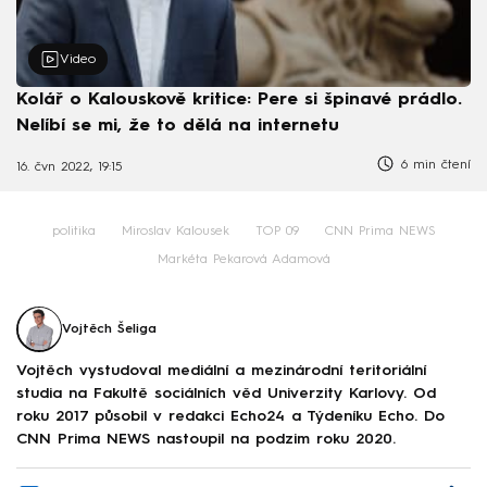
Video
Kolář o Kalouskově kritice: Pere si špinavé prádlo.
Nelíbí se mi, že to dělá na internetu
6 min čtení
16. čvn 2022, 19:15
politika
Miroslav Kalousek
TOP 09
CNN Prima NEWS
Markéta Pekarová Adamová
Vojtěch Šeliga
Vojtěch vystudoval mediální a mezinárodní teritoriální
studia na Fakultě sociálních věd Univerzity Karlovy. Od
roku 2017 působil v redakci Echo24 a Týdeníku Echo. Do
CNN Prima NEWS nastoupil na podzim roku 2020.