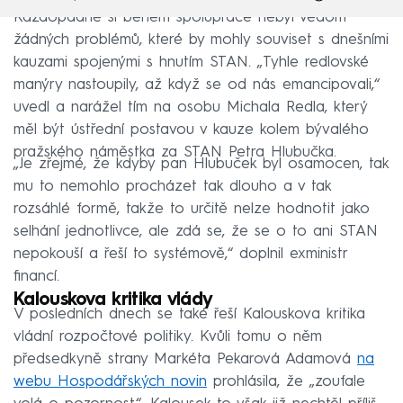
Každopádně si během spolupráce nebyl vědom
žádných problémů, které by mohly souviset s dnešními
kauzami spojenými s hnutím STAN. „Tyhle redlovské
manýry nastoupily, až když se od nás emancipovali,“
uvedl a narážel tím na osobu Michala Redla, který
měl být ústřední postavou v kauze kolem bývalého
pražského náměstka za STAN Petra Hlubučka.
„Je zřejmé, že kdyby pan Hlubuček byl osamocen, tak
mu to nemohlo procházet tak dlouho a v tak
rozsáhlé formě, takže to určitě nelze hodnotit jako
selhání jednotlivce, ale zdá se, že se o to ani STAN
nepokouší a řeší to systémově,“ doplnil exministr
financí.
Kalouskova kritika vlády
V posledních dnech se také řeší Kalouskova kritika
vládní rozpočtové politiky. Kvůli tomu o něm
předsedkyně strany Markéta Pekarová Adamová
na
webu Hospodářských novin
prohlásila, že „zoufale