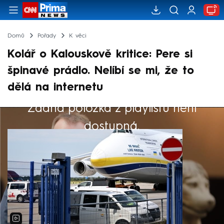
Domů
Pořady
K věci
Kolář o Kalouskově kritice: Pere si
špinavé prádlo. Nelíbí se mi, že to
dělá na internetu
Žádná položka z playlistu není
Výběr redakce
dostupná.