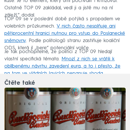
kaše. Je to element, který umí pochválit i kritizovat.
Ostatně TOP 09 zakládal, vedl ji a jistě mu na ní
záleží,“ dodal.
TOP 09 se v poslední době potýká s propadem ve
volebních průzkumech.
V nich často nesplňuje ani
pětiprocentní hranici nutnou pro vstup do Poslanecké
sněmovny
. Podle politologů stranu zastiňuje koaliční
ODS, která jí „bere“ potenciální voliče.
Je tak pochopitelné, že politici z TOP 09 hledají
vlastní specifická témata.
Mnozí z nich se vrátili k
oblíbenému návrhu zavedení eura, a to i přesto, že
na tom ve vládních lavicích nepanuje shoda
.
Čtěte také