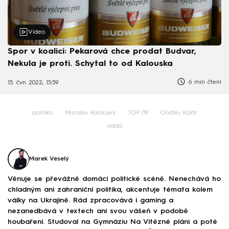
Video
Spor v koalici: Pekarová chce prodat Budvar,
Nekula je proti. Schytal to od Kalouska
6 min čtení
15. čvn 2022, 15:59
politika
Miroslav Kalousek
TOP 09
Ondřej Kolář
vláda
Marek Veselý
Věnuje se převážně domácí politické scéně. Nenechává ho
chladným ani zahraniční politika, akcentuje témata kolem
války na Ukrajině. Rád zpracovává i gaming a
nezanedbává v textech ani svou vášeň v podobě
houbaření. Studoval na Gymnáziu Na Vítězné pláni a poté