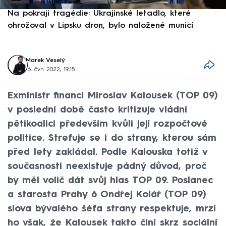
Na pokraji tragédie: Ukrajinské letadlo, které
P
ohrožoval v Lipsku dron, bylo naložené municí
e
Marek Veselý
16. čvn 2022, 19:15
Exministr financí Miroslav Kalousek (TOP 09)
v poslední době často kritizuje vládní
pětikoalici především kvůli její rozpočtové
politice. Strefuje se i do strany, kterou sám
před lety zakládal. Podle Kalouska totiž v
současnosti neexistuje pádný důvod, proč
by měl volič dát svůj hlas TOP 09. Poslanec
a starosta Prahy 6 Ondřej Kolář (TOP 09)
slova bývalého šéfa strany respektuje, mrzí
ho však, že Kalousek takto činí skrz sociální