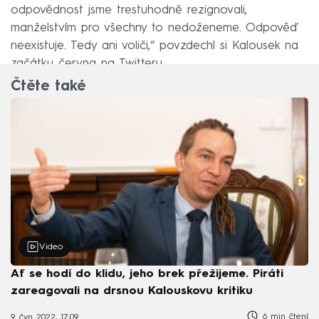
odpovědnost jsme trestuhodně rezignovali,
manželstvím pro všechny to nedoženeme. Odpověď
neexistuje. Tedy ani voliči,“ povzdechl si Kalousek na
začátku června na Twitteru.
Čtěte také
Video
Ať se hodí do klidu, jeho brek přežijeme. Piráti
zareagovali na drsnou Kalouskovu kritiku
6 min čtení
9. čvn 2022, 17:09