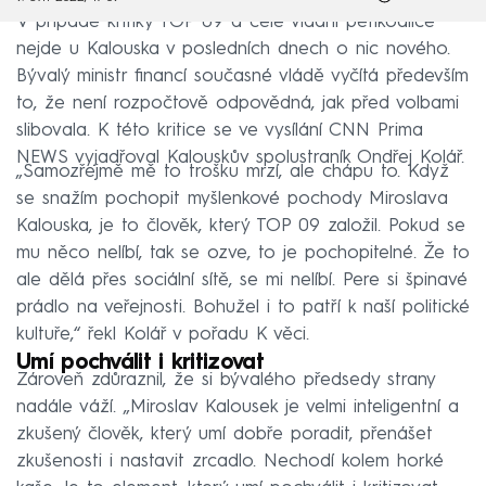
V případě kritiky TOP 09 a celé vládní pětikoalice
nejde u Kalouska v posledních dnech o nic nového.
Bývalý ministr financí současné vládě vyčítá především
to, že není rozpočtově odpovědná, jak před volbami
slibovala. K této kritice se ve vysílání CNN Prima
NEWS vyjadřoval Kalouskův spolustraník Ondřej Kolář.
„Samozřejmě mě to trošku mrzí, ale chápu to. Když
se snažím pochopit myšlenkové pochody Miroslava
Kalouska, je to člověk, který TOP 09 založil. Pokud se
mu něco nelíbí, tak se ozve, to je pochopitelné. Že to
ale dělá přes sociální sítě, se mi nelíbí. Pere si špinavé
prádlo na veřejnosti. Bohužel i to patří k naší politické
kultuře,“ řekl Kolář v pořadu K věci.
Umí pochválit i kritizovat
Zároveň zdůraznil, že si bývalého předsedy strany
nadále váží. „Miroslav Kalousek je velmi inteligentní a
zkušený člověk, který umí dobře poradit, přenášet
zkušenosti i nastavit zrcadlo. Nechodí kolem horké