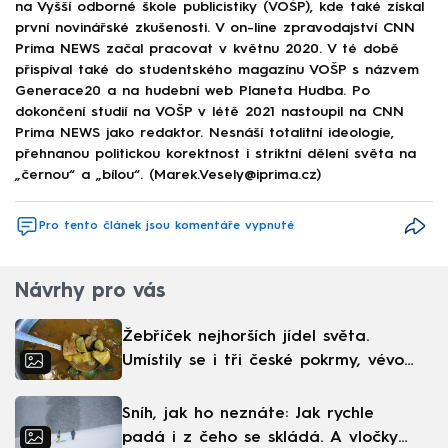
na Vyšší odborné škole publicistiky (VOŠP), kde také získal
první novinářské zkušenosti. V on-line zpravodajství CNN
Prima NEWS začal pracovat v květnu 2020. V té době
přispíval také do studentského magazínu VOŠP s názvem
Generace20 a na hudební web Planeta Hudba. Po
dokončení studií na VOŠP v létě 2021 nastoupil na CNN
Prima NEWS jako redaktor. Nesnáší totalitní ideologie,
přehnanou politickou korektnost i striktní dělení světa na
„černou“ a „bílou“. (Marek.Vesely@iprima.cz)
Pro tento článek jsou komentáře vypnuté
Návrhy pro vás
Žebříček nejhorších jídel světa.
Umístily se i tři české pokrmy, vévodí
skandinávská kuchyně
Sníh, jak ho neznáte: Jak rychle
padá i z čeho se skládá. A vločky