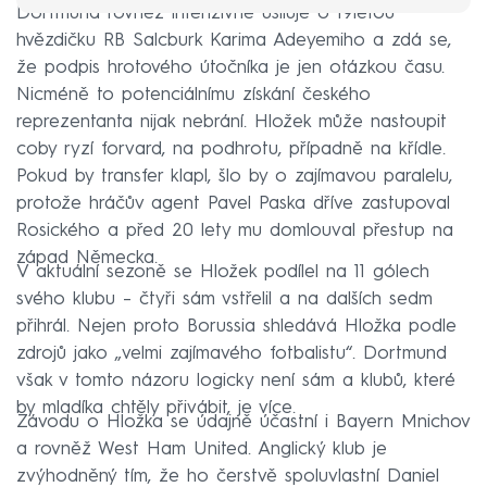
Dortmund rovněž intenzivně usiluje o 19letou
hvězdičku RB Salcburk Karima Adeyemiho a zdá se,
že podpis hrotového útočníka je jen otázkou času.
Nicméně to potenciálnímu získání českého
reprezentanta nijak nebrání. Hložek může nastoupit
coby ryzí forvard, na podhrotu, případně na křídle.
Pokud by transfer klapl, šlo by o zajímavou paralelu,
protože hráčův agent Pavel Paska dříve zastupoval
Rosického a před 20 lety mu domlouval přestup na
západ Německa.
V aktuální sezoně se Hložek podílel na 11 gólech
svého klubu – čtyři sám vstřelil a na dalších sedm
přihrál. Nejen proto Borussia shledává Hložka podle
zdrojů jako „velmi zajímavého fotbalistu“. Dortmund
však v tomto názoru logicky není sám a klubů, které
by mladíka chtěly přivábit, je více.
Závodu o Hložka se údajně účastní i Bayern Mnichov
a rovněž West Ham United. Anglický klub je
zvýhodněný tím, že ho čerstvě spoluvlastní Daniel