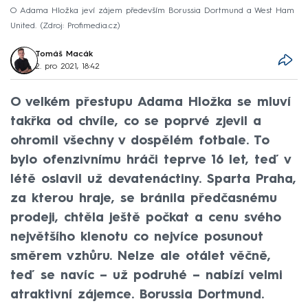
O Adama Hložka jeví zájem především Borussia Dortmund a West Ham
United.
Zdroj: Profimedia.cz
Tomáš Macák
2. pro 2021, 18:42
O velkém přestupu Adama Hložka se mluví
takřka od chvíle, co se poprvé zjevil a
ohromil všechny v dospělém fotbale. To
bylo ofenzivnímu hráči teprve 16 let, teď v
létě oslavil už devatenáctiny. Sparta Praha,
za kterou hraje, se bránila předčasnému
prodeji, chtěla ještě počkat a cenu svého
největšího klenotu co nejvíce posunout
směrem vzhůru. Nelze ale otálet věčně,
teď se navíc – už podruhé – nabízí velmi
atraktivní zájemce. Borussia Dortmund.