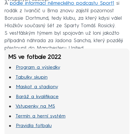
A
podle informací německého podcastu Sport1
si
rodák z Ivančič u Brna znovu zajistil pozornost
Borussie Dortmund, tedy klubu, za který kdysi válel
Hložkův současný šéf ze Sparty Tomáš Rosický.
S vestfálským týmem byl spojován už loni jakožto
případná náhrada za Jadona Sancha, který později
přestoupil do Manchesteru United.
MS ve fotbale 2022
Program a výsledky
Tabulky skupin
Maskot a stadiony
Baráž a kvalifikace
Vstupenky na MS
Termín a herní systém
Pravidla fotbalu