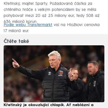
Křetínský, majitel Sparty. Požadovaná částka za
chtěného hráče s velkým potenciálem by se měla
pohybovat mezi 20 až 25 miliony eur, tedy 508 až
636 milionů korun.
Podle webu Transfermarkt
visí na Hložkovi cenovka
17 milionů eur.
Čtěte také
Křetínský je okouzlující chlapík. Ať neblázní a