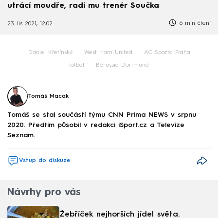
utrácí moudře, radí mu trenér Součka
6 min čtení
23. lis 2021, 12:02
Daniel Křetínský
West Ham United
AC Sparta Praha
fotbal
Borussia Dortmund
Tomáš Macák
Tomáš se stal součástí týmu CNN Prima NEWS v srpnu
2020. Předtím působil v redakci iSport.cz a Televize
Seznam.
Vstup do diskuze
Návrhy pro vás
Žebříček nejhorších jídel světa.