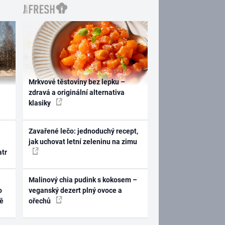
Mrkvové těstoviny bez lepku –
zdravá a originální alternativa
klasiky
Zavařené lečo: jednoduchý recept,
jak uchovat letní zeleninu na zimu
atr
Malinový chia pudink s kokosem –
o
veganský dezert plný ovoce a
ně
ořechů