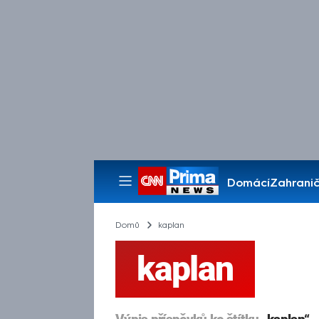
Domácí
Zahranič
Pořady
Domů
kaplan
kaplan