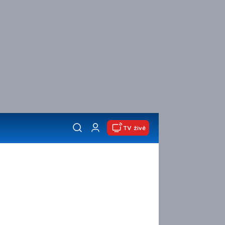
TV živě