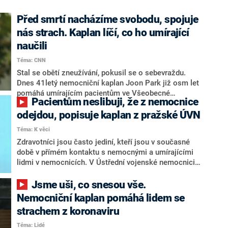
Před smrtí nacházíme svobodu, spojuje
nás strach. Kaplan líčí, co ho umírající
naučili
Téma: CNN
Stal se obětí zneužívání, pokusil se o sebevraždu.
Dnes 41letý nemocniční kaplan Joon Park již osm let
pomáhá umírajícím pacientům ve Všeobecné
Pacientům neslibuji, že z nemocnice
nemocnici v Tampě. Práce mu prý vyhovuje, zejména z
toho důvodu, že sám rozumí zoufalství. V rozhovoru
odejdou, popisuje kaplan z pražské ÚVN
pro CNN se svěřil s tím, co ho profese kaplana
Téma: K věci
naučila. Prozradil, že těsně před smrtí jsou lidé
Zdravotníci jsou často jediní, kteří jsou v současné
konečně volní, objevuje se lítost a jedno pojítko –
době v přímém kontaktu s nemocnými a umírajícími
strach.
lidmi v nemocnicích. V Ústřední vojenské nemocnici
(ÚVN) v Praze s nimi může být i vojenský kaplan
Tomáš Mlýnek. V pořadu K věci uvedl, že v době
Jsme uši, co snesou vše.
pandemie jsou jeho duchovní služby vyhledávány více.
Nemocniční kaplan pomáhá lidem se
Navíc je přes ochranné pomůcky velmi náročné s
strachem z koronaviru
pacientem navázat kontakt.
Téma: Lidé