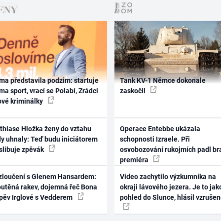
ma představila podzim: startuje
Tank KV-1 Němce dokonale
ma sport, vrací se Polabí, Zrádci
zaskočil
ové kriminálky
thiase Hložka ženy do vztahu
Operace Entebbe ukázala
dy uhnaly: Teď budu iniciátorem
schopnosti Izraele. Při
 slibuje zpěvák
osvobozování rukojmích padl br
premiéra
zloučení s Glenem Hansardem:
Video zachytilo výzkumníka na
outěná rakev, dojemná řeč Bona
okraji lávového jezera. Je to jak
zpěv Irglové s Vedderem
pohled do Slunce, hlásil vzruše