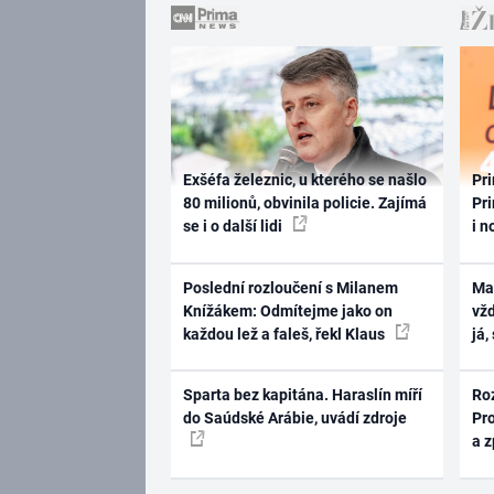
Exšéfa železnic, u kterého se našlo
Pri
80 milionů, obvinila policie. Zajímá
Pri
se i o další lidi
i n
Poslední rozloučení s Milanem
Ma
Knížákem: Odmítejme jako on
vž
každou lež a faleš, řekl Klaus
já,
Sparta bez kapitána. Haraslín míří
Ro
do Saúdské Arábie, uvádí zdroje
Pr
a 