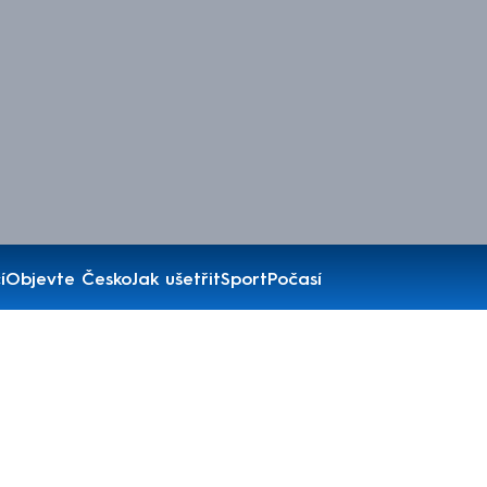
í
Objevte Česko
Jak ušetřit
Sport
Počasí