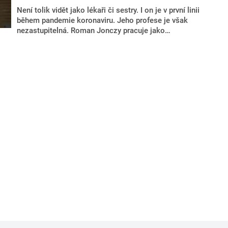
Není tolik vidět jako lékaři či sestry. I on je v první linii
během pandemie koronaviru. Jeho profese je však
nezastupitelná. Roman Jonczy pracuje jako
nemocniční kaplan v Masarykově nemocnici v Ústí
nad Labem.