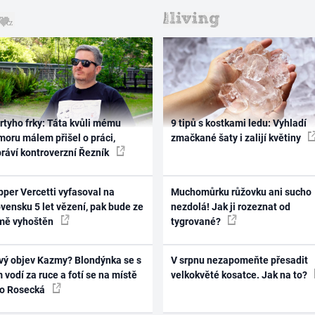
rtyho frky: Táta kvůli mému
9 tipů s kostkami ledu: Vyhladí
oru málem přišel o práci,
zmačkané šaty i zalijí květiny
práví kontroverzní Řezník
per Vercetti vyfasoval na
Muchomůrku růžovku ani sucho
vensku 5 let vězení, pak bude ze
nezdolá! Jak ji rozeznat od
mě vyhoštěn
tygrované?
vý objev Kazmy? Blondýnka se s
V srpnu nezapomeňte přesadit
 vodí za ruce a fotí se na místě
velkokvěté kosatce. Jak na to?
ko Rosecká