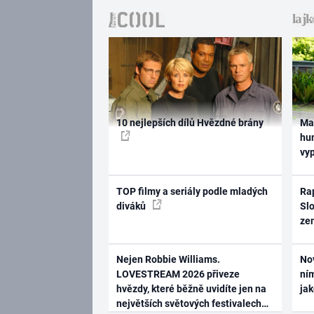
10 nejlepších dílů Hvězdné brány
Ma
hum
vy
TOP filmy a seriály podle mladých
Rap
diváků
Slo
ze
Nejen Robbie Williams.
No
LOVESTREAM 2026 přiveze
ním
hvězdy, které běžně uvidíte jen na
ja
největších světových festivalech