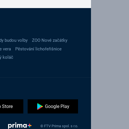
dy budou volby
ZOO Nové začátky
e vera
Pěstování lichořeřišnice
ý koláč
 Store
Google Play
© FTV Prima spol. s r.o.