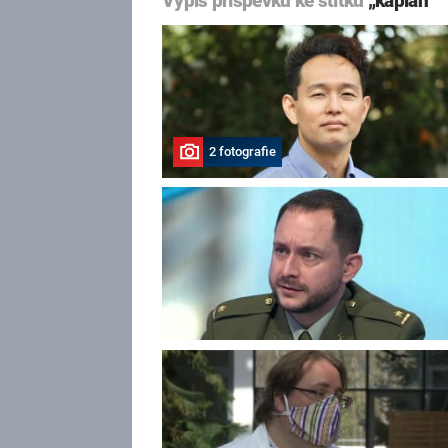
Výpis příspěvků ke štítku
„kaplan“
2 fotografie