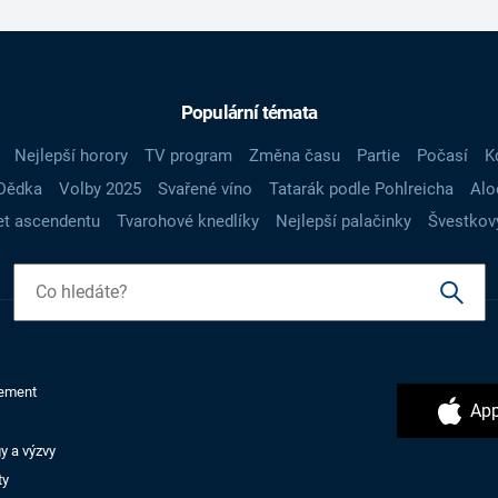
Populární témata
Nejlepší horory
TV program
Změna času
Partie
Počasí
K
Dědka
Volby 2025
Svařené víno
Tatarák podle Pohlreicha
Alo
t ascendentu
Tvarohové knedlíky
Nejlepší palačinky
Švestkov
ement
App
y a výzvy
ty