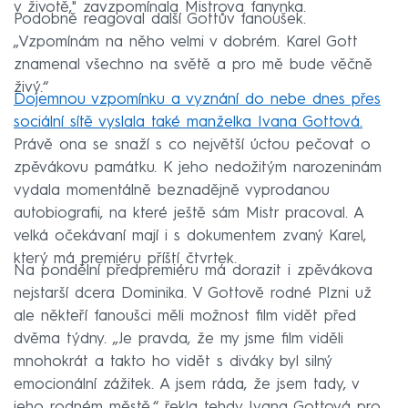
v životě," zavzpomínala Mistrova fanynka.
Podobně reagoval další Gottův fanoušek.
„Vzpomínám na něho velmi v dobrém. Karel Gott
znamenal všechno na světě a pro mě bude věčně
živý.“
Dojemnou vzpomínku a vyznání do nebe dnes přes
sociální sítě vyslala také manželka Ivana Gottová.
Právě ona se snaží s co největší úctou pečovat o
zpěvákovu památku. K jeho nedožitým narozeninám
vydala momentálně beznadějně vyprodanou
autobiografii, na které ještě sám Mistr pracoval. A
velká očekávaní mají i s dokumentem zvaný Karel,
který má premiéru příští čtvrtek.
Na pondělní předpremiéru má dorazit i zpěvákova
nejstarší dcera Dominika. V Gottově rodné Plzni už
ale někteří fanoušci měli možnost film vidět před
dvěma týdny. „Je pravda, že my jsme film viděli
mnohokrát a takto ho vidět s diváky byl silný
emocionální zážitek. A jsem ráda, že jsem tady, v
jeho rodném městě,“ řekla tehdy Ivana Gottová pro