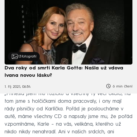
13
fotografií
Dva roky od smrti Karla Gotta: Našla už vdova
Ivana novou lásku?
6 min čtení
1. říj 2021, 06:34
„Přinesla jsem mu růžičku a všechny ty věci okolo, na
tom jsme s holčičkami doma pracovaly, i ony mají
rády písničky od Karlíčka. Pořád je posloucháme v
autě, máme všechny CD a napsaly jsme mu, že pořád
vzpomínáme, Karle – na vás, velikána, kterého už
nikdo nikdy nenahradí. Ani v našich srdcích, ani