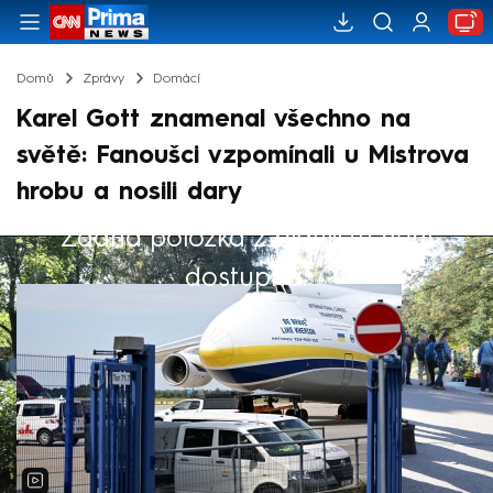
Domů
Zprávy
Domácí
Karel Gott znamenal všechno na
světě: Fanoušci vzpomínali u Mistrova
hrobu a nosili dary
Žádná položka z playlistu není
Výběr redakce
dostupná.