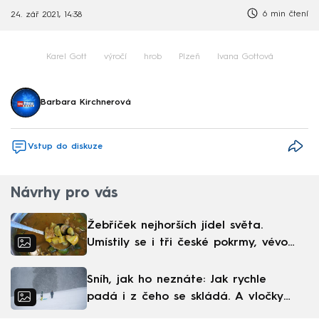
6 min čtení
24. zář 2021, 14:38
Karel Gott
výročí
hrob
Plzeň
Ivana Gottová
Barbara Kirchnerová
Vstup do diskuze
Návrhy pro vás
Žebříček nejhorších jídel světa.
Umístily se i tři české pokrmy, vévodí
skandinávská kuchyně
Sníh, jak ho neznáte: Jak rychle
padá i z čeho se skládá. A vločky
nejsou bílé