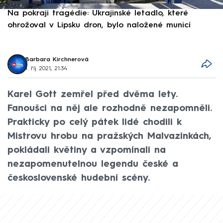
Na pokraji tragédie: Ukrajinské letadlo, které
P
ohrožoval v Lipsku dron, bylo naložené municí
e
Barbara Kirchnerová
1. říj 2021, 21:34
Karel Gott zemřel před dvěma lety.
Fanoušci na něj ale rozhodně nezapomněli.
Prakticky po celý pátek lidé chodili k
Mistrovu hrobu na pražských Malvazinkách,
pokládali květiny a vzpomínali na
nezapomenutelnou legendu české a
československé hudební scény.