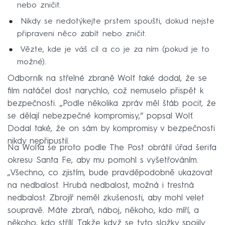
nebo zničit.
Nikdy se nedotýkejte prstem spoušti, dokud nejste
připraveni něco zabít nebo zničit.
Vězte, kde je váš cíl a co je za ním (pokud je to
možné).
Odborník na střelné zbraně Wolf také dodal, že se
film natáčel dost narychlo, což nemuselo přispět k
bezpečnosti. „Podle několika zpráv měl štáb pocit, že
se dělají nebezpečné kompromisy,“ popsal Wolf.
Dodal také, že on sám by kompromisy v bezpečnosti
nikdy nepřipustil.
Na Wolfa se proto podle The Post obrátil úřad šerifa
okresu Santa Fe, aby mu pomohl s vyšetřováním.
„Všechno, co zjistím, bude pravděpodobně ukazovat
na nedbalost. Hrubá nedbalost, možná i trestná
nedbalost. Zbrojíř neměl zkušenosti, aby mohl velet
soupravě. Máte zbraň, náboj, někoho, kdo míří, a
někoho, kdo střílí. Takže když se tyto složky spojily