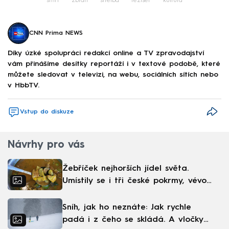
smrt
zbraň
střelba
režisér
kultura
CNN Prima NEWS
Díky úzké spolupráci redakcí online a TV zpravodajství
vám přinášíme desítky reportáží i v textové podobě, které
můžete sledovat v televizi, na webu, sociálních sítích nebo
v HbbTV.
Vstup do diskuze
Návrhy pro vás
Žebříček nejhorších jídel světa.
Umístily se i tři české pokrmy, vévodí
skandinávská kuchyně
Sníh, jak ho neznáte: Jak rychle
padá i z čeho se skládá. A vločky