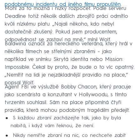
podobnému incidentu od jiného filmu propuštěn
.
Mohl za to možná i nízký rozpočet. Podle serveru
Deadline totiž několik dalších zbrojířů práci odmítlo
kvůli nízkému platu. „Najali někoho, kdo nebyl
dostatečně zkušený. Pokud jsem producentem,
odpovědnost se zastaví na mně,“ mínil Wolf.
Baldwina označil za hereckého veterána, který hrál v
několika filmech se střelnými zbraněmi – jako
například ve snímku Skrytá identita nebo Mission:
Impossible. Čekal by proto, že bude o to víc opatrný.
„Nemířit na lidi je nejzákladnější pravidlo na place,“
popsal Wolf.
Agent FBI ve výslužbě Bobby Chacon, který pracuje
jako scenárista a konzultant v Hollywoodu, s tímto
tvrzením souhlasil. Sám na place připomíná čtyři
pravidla, která mohou podobným tragédiím předejít.
S každou zbraní zacházejte tak, jako by byla
nabitá, i když vám řeknou, že není.
Nikdy nemiřte zbraní na nic, co nechcete zabít