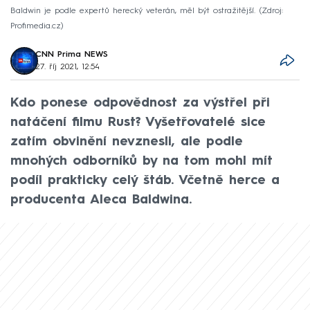
Baldwin je podle expertů herecký veterán, měl být ostražitější.
Zdroj:
Profimedia.cz
CNN Prima NEWS
27. říj 2021, 12:54
Kdo ponese odpovědnost za výstřel při
natáčení filmu Rust? Vyšetřovatelé sice
zatím obvinění nevznesli, ale podle
mnohých odborníků by na tom mohl mít
podíl prakticky celý štáb. Včetně herce a
producenta Aleca Baldwina.