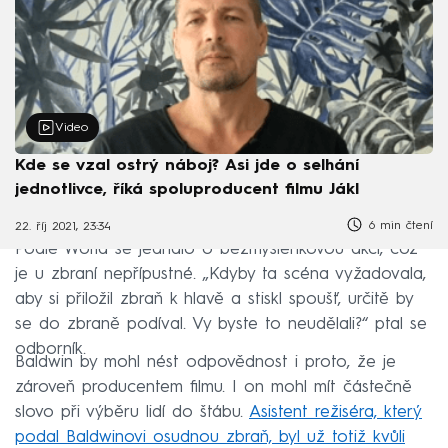
Video
Kde se vzal ostrý náboj? Asi jde o selhání
jednotlivce, říká spoluproducent filmu Jákl
6 min čtení
22. říj 2021, 23:34
Podle Wolfa se jednalo o bezmyšlenkovou akci, což
je u zbraní nepřípustné. „Kdyby ta scéna vyžadovala,
aby si přiložil zbraň k hlavě a stiskl spoušť, určitě by
se do zbraně podíval. Vy byste to neudělali?“ ptal se
odborník.
Baldwin by mohl nést odpovědnost i proto, že je
zároveň producentem filmu. I on mohl mít částečně
slovo při výběru lidí do štábu.
Asistent režiséra, který
podal Baldwinovi osudnou zbraň, byl už totiž kvůli