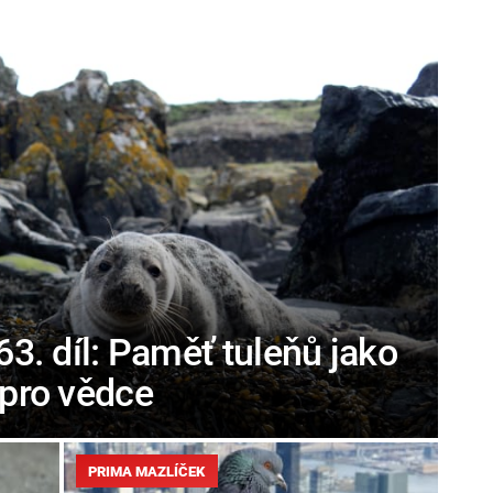
 63. díl: Paměť tuleňů jako
 pro vědce
PRIMA MAZLÍČEK