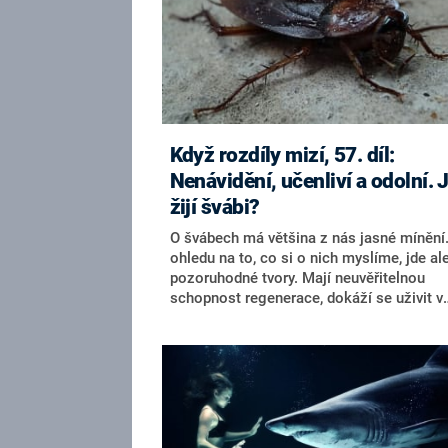
Když rozdíly mizí, 57. díl:
Nenávidění, učenliví a odolní. 
žijí švábi?
O švábech má většina z nás jasné mínění
ohledu na to, co si o nich myslíme, jde al
pozoruhodné tvory. Mají neuvěřitelnou
schopnost regenerace, dokáží se uživit v
podstatě čímkoliv, přežijí v pro nás
nepředstavitelných podmínkách, dokonce 
dokáží vyrábět vlastní antibiotika a měnit
genetickou výbavu tak, aby byli jejich po
odolnější vůči pesticidům.