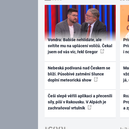
Vondra: Babiše nehlídáte, ale
Pri
svítíte mu na uplácení voličů. Čekal
Pri
jsem od vás víc, řekl Gregor
i n
Nebeská podívaná nad Českem se
Ma
blíží. Působivé zatmění Slunce
vž
doplní meteorická show
já,
Češi slepě věřili aplikaci a přecenili
Ro
síly, píší v Rakousku. V Alpách je
Pr
zachraňoval vrtulník
a 