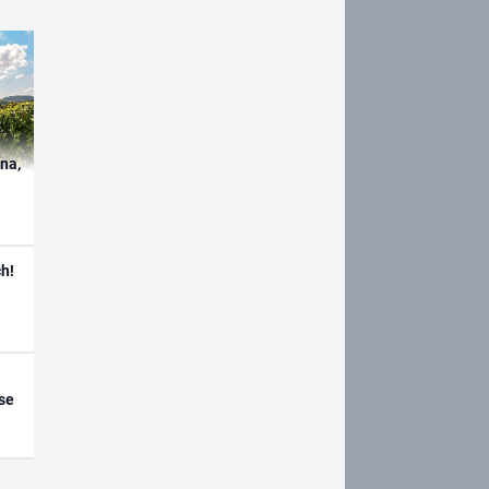
ína,
h!
se