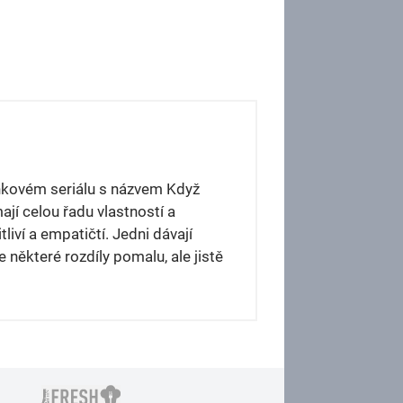
ánkovém seriálu s názvem Když
mají celou řadu vlastností a
liví a empatičtí. Jedni dávají
e některé rozdíly pomalu, ale jistě