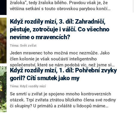
žraloka“, tedy žraloka bílého. Pravdou však je, že
většina setkání s touto obrovskou parybou končí
navzdory všem našim předsudkům smírně. Žraloci nás
totiž obecně nepovažují za kořist. Nedá se upřít, že
Když rozdíly mizí, 3. díl: Zahradničí,
žraloci patří mezi největší predátory této planety, ale
pěstuje, zotročuje i válčí. Co všechno
když přijde na lidi, jsou prostě jen zvědaví. Vědci stále
nevíme o mravencích?
více odhalují, jak společenskými a zvídavými tvory
žraloci jsou.
Téma: Svět zvířat
Jeden mravenec toho možná moc nezmůže. Jako
člen kolonie je však součástí inteligentního
společenství, které se nám podobá víc, než jsme si
Když rozdíly mizí, 1. díl: Pohřební zvyky
kdy mysleli. Pokud by tento článek popisoval
schopnosti lidoopů nebo nějaké nově objevené
goril? Cítí smutek jako my
mimozemské civilizace, s úžasem bychom se klonili
Téma: Když rozdíly mizí
před jejich inteligencí.
Se smrtí u zvířat je spojeno mnoho kontroverzních
otázek. Trpí zvířata ztrátou blízkého člena své rodiny
či skupiny? U primátů a zvláště u lidoopů máme
k dispozici poměrně přesvědčivou sbírku důkazů
vycházejících z jejich chování a reakcí, které
naznačují, že v nitru skutečně trpí.