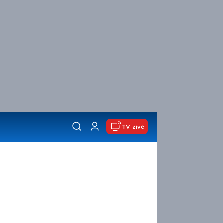
TV živě