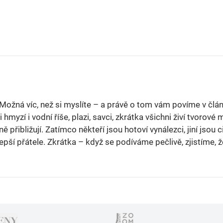
? Možná víc, než si myslíte – a právě o tom vám povíme v čl
i hmyzí i vodní říše, plazi, savci, zkrátka všichni živí tvorové 
řibližují. Zatímco někteří jsou hotoví vynálezci, jiní jsou cit
lepší přátele. Zkrátka – když se podíváme pečlivě, zjistíme, ž