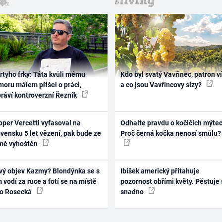
rtyho frky: Táta kvůli mému
Kdo byl svatý Vavřinec, patron v
oru málem přišel o práci,
a co jsou Vavřincovy slzy?
práví kontroverzní Řezník
per Vercetti vyfasoval na
Odhalte pravdu o kočičích mýtec
vensku 5 let vězení, pak bude ze
Proč černá kočka nenosí smůlu?
mě vyhoštěn
vý objev Kazmy? Blondýnka se s
Ibišek americký přitahuje
 vodí za ruce a fotí se na místě
pozornost obřími květy. Pěstuje 
ko Rosecká
snadno