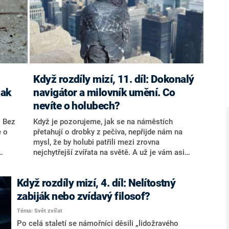
Když rozdíly mizí, 11. díl: Dokonalý
Jak
navigátor a milovník umění. Co
nevíte o holubech?
. Bez
Když je pozorujeme, jak se na náměstích
e o
přetahují o drobky z pečiva, nepřijde nám na
mysl, že by holubi patřili mezi zrovna
nejchytřejší zvířata na světě. A už je vám asi
jasné, že se tyhle předsudky po přečtení nového
si
dílu rozplynou.
Když rozdíly mizí, 4. díl: Nelítostný
tomci
zabiják nebo zvídavý filosof?
Téma: Svět zvířat
Po celá staletí se námořníci děsili „lidožravého