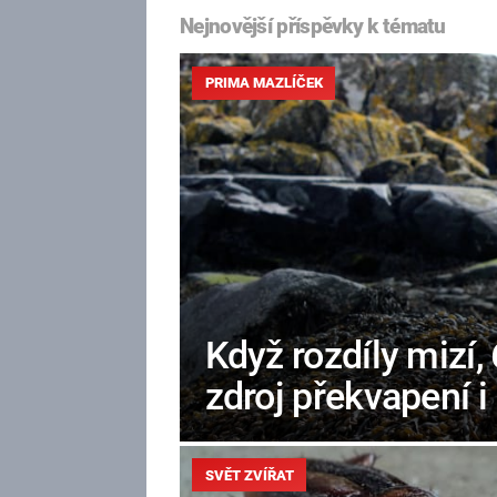
Nejnovější příspěvky k tématu
PRIMA MAZLÍČEK
Když rozdíly mizí,
zdroj překvapení i
SVĚT ZVÍŘAT