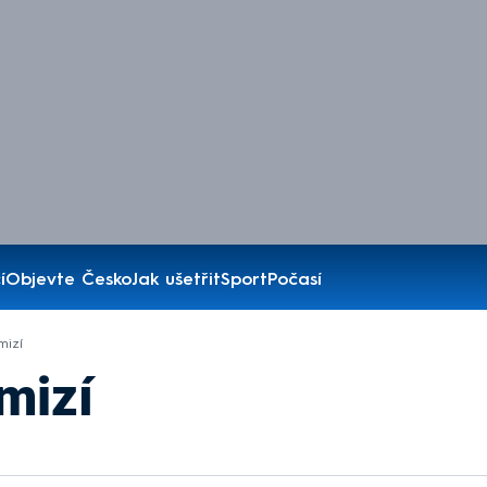
í
Objevte Česko
Jak ušetřit
Sport
Počasí
mizí
mizí