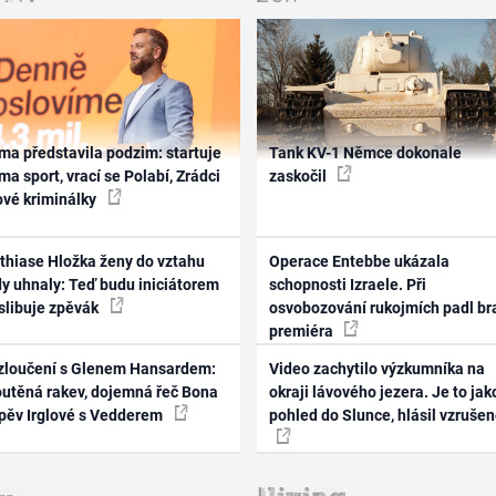
ma představila podzim: startuje
Tank KV-1 Němce dokonale
ma sport, vrací se Polabí, Zrádci
zaskočil
ové kriminálky
thiase Hložka ženy do vztahu
Operace Entebbe ukázala
dy uhnaly: Teď budu iniciátorem
schopnosti Izraele. Při
 slibuje zpěvák
osvobozování rukojmích padl br
premiéra
zloučení s Glenem Hansardem:
Video zachytilo výzkumníka na
outěná rakev, dojemná řeč Bona
okraji lávového jezera. Je to jak
zpěv Irglové s Vedderem
pohled do Slunce, hlásil vzruše