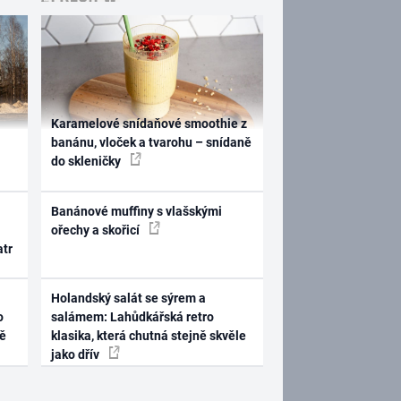
Karamelové snídaňové smoothie z
banánu, vloček a tvarohu – snídaně
do skleničky
Banánové muffiny s vlašskými
ořechy a skořicí
atr
Holandský salát se sýrem a
o
salámem: Lahůdkářská retro
ně
klasika, která chutná stejně skvěle
jako dřív