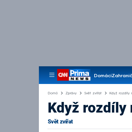
Domácí
Zahranič
Pořady
Domů
Zprávy
Svět zvířat
Když rozdíly 
Když rozdíly 
Svět zvířat