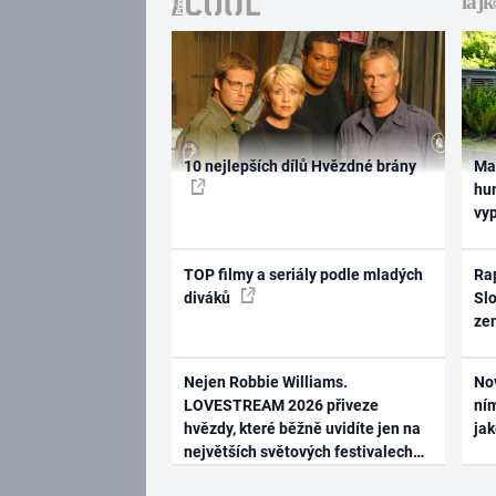
10 nejlepších dílů Hvězdné brány
Ma
hum
vy
TOP filmy a seriály podle mladých
Rap
diváků
Slo
ze
Nejen Robbie Williams.
No
LOVESTREAM 2026 přiveze
ním
hvězdy, které běžně uvidíte jen na
ja
největších světových festivalech