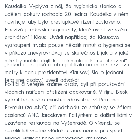
Koudelka. Vyplývá z něj, že hygienická stanice o
udělení pokuty rozhodla 20. ledna. Koudelka v něm
navrhuje, aby bylo přestupkové řízení zastaveno.
Používá především argumenty, které uvedl ve svém
prohlášení i Klaus. Uvádí například, že Klausovo
vystoupení trvalo pouze několik minut a hygienici se
v příkazu „nevyrovnávají se skutečností, jak a v jaké
míře by mohlo dojít k epidemiologickému ohrožení“.
„Pokud se nějaká osoba přiblížila na méně než dva
metry k panu prezidentovi Klausovi, šlo o jednání
této jiné osoby,“ uvedl advokát.
Politici či veřejně známé osoby byli při porušování
vládních nařízení přistiženi opakovaně. V říjnu Blesk
vyfotil tehdejšího ministra zdravotnictví Romana
Prymulu (za ANO) při odchodu ze schůzky se šéfem
poslanců ANO Jaroslavem Faltýnkem a dalšími lidmi v
uzavřené restauraci na Vyšehradě. O víkendu se
několik lidí včetně vládního zmocněnce pro sport
Milana Hniličky nebo libereckého krajského