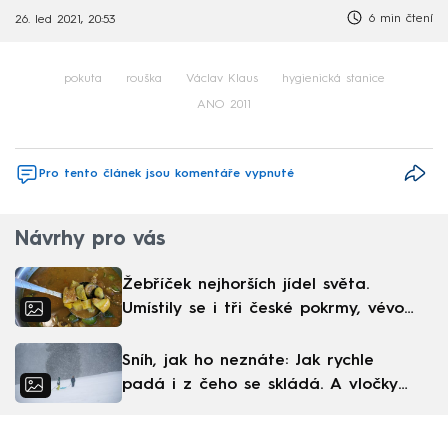
6 min čtení
26. led 2021, 20:53
pokuta
rouška
Václav Klaus
hygienická stanice
ANO 2011
Pro tento článek jsou komentáře vypnuté
Návrhy pro vás
Žebříček nejhorších jídel světa.
Umístily se i tři české pokrmy, vévodí
skandinávská kuchyně
Sníh, jak ho neznáte: Jak rychle
padá i z čeho se skládá. A vločky
nejsou bílé