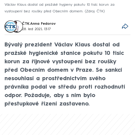
Václav Klaus dostal od pražské hygieny pokutu 10 tisíc korun za
vystoupení bez roušky před Obecním domem.
Zdroj: ČTK
ČTK
,
Anna Fedorov
28. led 2021, 13:17
Bývalý prezident Václav Klaus dostal od
pražské hygienické stanice pokutu 10 tisíc
korun za říjnové vystoupení bez roušky
před Obecním domem v Praze. Se sankcí
nesouhlasí a prostřednictvím svého
právníka podal ve středu proti rozhodnutí
odpor. Požaduje, aby s ním bylo
přestupkové řízení zastaveno.