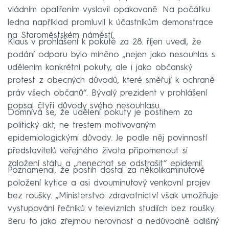
vládním opatřením vyslovil opakovaně. Na počátku
ledna například promluvil k účastníkům demonstrace
na Staroměstském náměstí.
Klaus v prohlášení k pokutě za 28. říjen uvedl, že
podání odporu bylo míněno „nejen jako nesouhlas s
udělením konkrétní pokuty, ale i jako občanský
protest z obecných důvodů, které směřují k ochraně
práv všech občanů“. Bývalý prezident v prohlášení
popsal čtyři důvody svého nesouhlasu.
Domnívá se, že udělení pokuty je postihem za
politický akt, ne trestem motivovaným
epidemiologickými důvody. Je podle něj povinností
představitelů veřejného života připomenout si
založení státu a „nenechat se odstrašit“ epidemií.
Poznamenal, že postih dostal za několikaminutové
položení kytice a asi dvouminutový venkovní projev
bez roušky. „Ministerstvo zdravotnictví však umožňuje
vystupování řečníků v televizních studiích bez roušky.
Beru to jako zřejmou nerovnost a nedůvodně odlišný