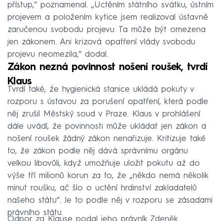
přístup,“ poznamenal. „Uctěním státního svátku, ústním
projevem a položením kytice jsem realizoval ústavně
zaručenou svobodu projevu. Ta může být omezena
jen zákonem. Ani krizová opatření vlády svobodu
projevu neomezila,“ dodal.
Zákon nezná povinnost nošení roušek, tvrdí
Klaus
Tvrdí také, že hygienická stanice ukládá pokuty v
rozporu s ústavou za porušení opatření, která podle
něj zrušil Městský soud v Praze. Klaus v prohlášení
dále uvádí, že povinnosti může ukládat jen zákon a
nošení roušek žádný zákon nenařizuje. Kritizuje také
to, že zákon podle něj dává správnímu orgánu
velkou libovůli, když umožňuje uložit pokutu až do
výše tří milionů korun za to, že „někdo nemá několik
minut roušku, ač šlo o uctění hrdinství zakladatelů
našeho státu“. Je to podle něj v rozporu se zásadami
právního státu.
Odpor za Klause podal jeho právník Zdeněk