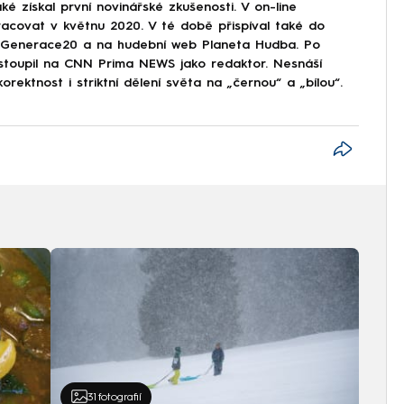
ké získal první novinářské zkušenosti. V on-line
covat v květnu 2020. V té době přispíval také do
Generace20 a na hudební web Planeta Hudba. Po
astoupil na CNN Prima NEWS jako redaktor. Nesnáší
korektnost i striktní dělení světa na „černou“ a „bílou“.
31
fotografií