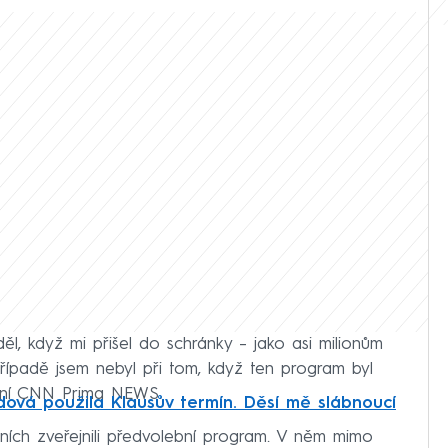
ěl, když mi přišel do schránky – jako asi milionům
ípadě jsem nebyl při tom, když ten program byl
ílání CNN Prima NEWS.
ová použila Klausův termín. Děsí mě slábnoucí
vních zveřejnili předvolební program. V něm mimo