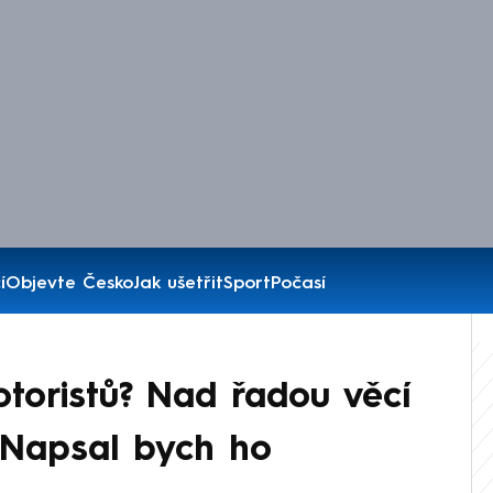
í
Objevte Česko
Jak ušetřit
Sport
Počasí
toristů? Nad řadou věcí
. Napsal bych ho