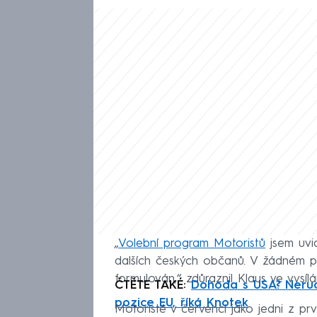
„
Volební program Motoristů
jsem uvid
dalších českých občanů. V žádném př
formulován,“ zdůraznil Klaus ve vys
ČTĚTE TAKÉ:
Dohoda s USA? Nerud
pozice EU, říká Knotek
Motoristé v červenci jako jedni z pr