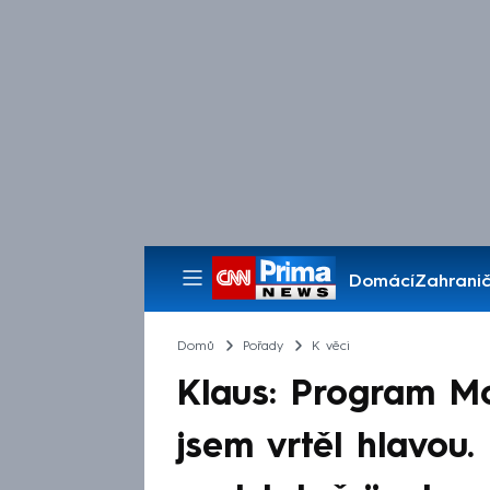
Domácí
Zahranič
Pořady
Domů
Pořady
K věci
Klaus: Program Mo
jsem vrtěl hlavou