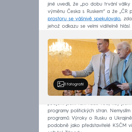
jiné uvedli, že „po dobu trvání války
výměnu Česka s Ruskem“ a že „ČR pa
prostoru se vášnivě spekulovalo
, zd
jehož odkazu se velmi viditelně hlásí.
11
fotografií
„Objevil jsem tam řadu věcí, kdy jsem
programy politických stran. Nemyslím 
programů. Výroky o Rusku a Ukrajině m
podobně jako představitelé KSČM vi