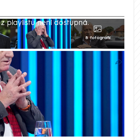
 playlistu není dostupná.
8 fotografií
evil řadu věcí, kdy jsem vrtěl hlavou.
trošičku překvapily, uvedl Václav Klaus v
EWS. Exprezident tak potvrdil svůj
rogramovým bodům strany, která se k
autoritě a vzoru. I když Klaus na závěr
dí, neprozradil, komu dá ve volbách 2025