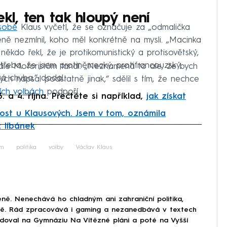
kl, ten tak hloupý není
 sobě
Klaus vyčetl, že se označuje za „odmalička
éně nezmínil, koho měl konkrétně na mysli. „Macinka
 někdo řekl, že je protikomunistický a protisovětský,
 třeba, že jsem protiněmecký, protifrancouzský,
tále Motoristům fandí. „Neznamená to ale, že bych
ivá chyba,“ dodal.
ch napsal podstatně jinak,“ sdělil s tím, že nechce
ích volbách
podpoří.
 a 4. října. Přečtěte si například,
jak získat
dost u Klausových. Jsem v tom, oznámila
 líbánek
iled to fetch
am
politika
volby
Václav Klaus
ně. Nenechává ho chladným ani zahraniční politika,
ině. Rád zpracovává i gaming a nezanedbává v textech
doval na Gymnáziu Na Vítězné pláni a poté na Vyšší