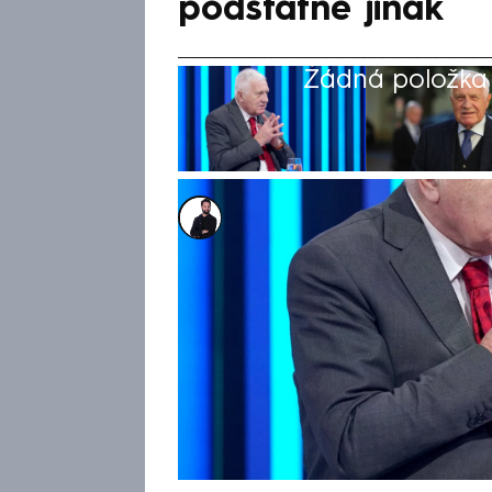
podstatně jinak
Žádná položka z
Marek Veselý
18. srp 2025, 14:13
V programu Motoristů jsem obj
Výroky o Rusku a Ukrajině mě 
pořadu K věci na CNN Prima N
kritický postoj k některým p
němu často hlásí jako k velké 
řekl, že stále Motoristům fan
svůj hlas.