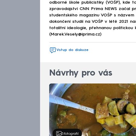
odborné škole publicistiky (VOŠP), kde ta
zpravodajství CNN Prima NEWS začal pra
studentského magazínu VOŠP s názvem 
dokončení studií na VOŠP v létě 2021 n
totalitní ideologie, přehnanou politickou 
(Marek.Vesely@iprima.cz)
Vstup do diskuze
Návrhy pro vás
5
fotografií