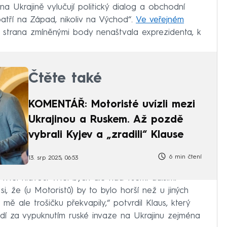
 na Ukrajině vylučují politický dialog a obchodní
tří na Západ, nikoliv na Východ“.
Ve veřejném
a strana zmíněnými body nenaštvala exprezidenta, k
Čtěte také
KOMENTÁŘ: Motoristé uvízli mezi
Ukrajinou a Ruskem. Až pozdě
vybrali Kyjev a „zradili“ Klause
6 min čtení
13. srp 2025, 06:53
 vrtěl hlavou. Vrtěl bych ale nad všemi dalšími
si, že (u Motoristů) by to bylo horší než u jiných
ě ale trošičku překvapily,“ potvrdil Klaus, který
dí za vypuknutím ruské invaze na Ukrajinu zejména