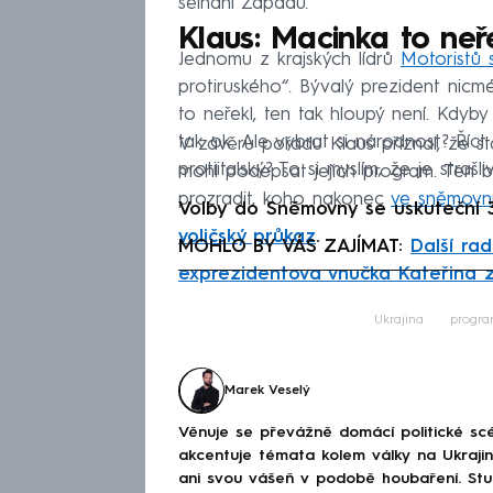
selhání Západu.
Klaus: Macinka to neře
Jednomu z krajských lídrů
Motoristů
protiruského“. Bývalý prezident nicm
to neřekl, ten tak hloupý není. Kdyby
tak ok. Ale vybrat si národnost? Říct
V závěru pořadu Klaus přiznal, že s
protiitalský? To si myslím, že je strašl
mohl podepsat jejich program. Ten by
prozradit, koho nakonec
ve sněmovn
Volby do Sněmovny se uskuteční 3.
voličský průkaz
.
MOHLO BY VÁS ZAJÍMAT:
Další ra
exprezidentova vnučka Kateřina z
Fa
Ukrajina
progr
Marek Veselý
Věnuje se převážně domácí politické scé
akcentuje témata kolem války na Ukraj
ani svou vášeň v podobě houbaření. Stu