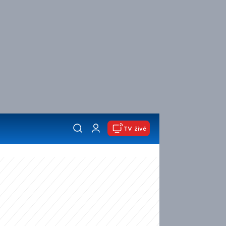
TV živě