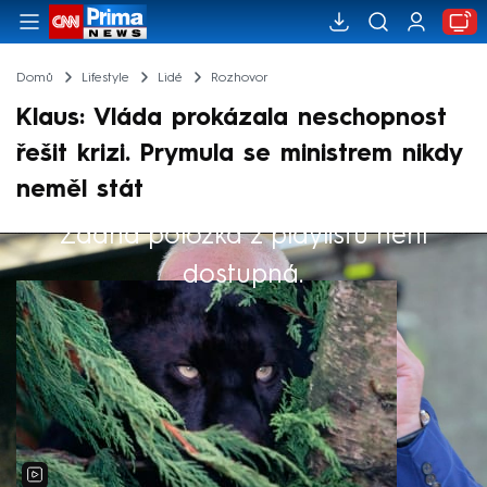
Domů
Lifestyle
Lidé
Rozhovor
Klaus: Vláda prokázala neschopnost
řešit krizi. Prymula se ministrem nikdy
neměl stát
Žádná položka z playlistu není
Výběr redakce
dostupná.