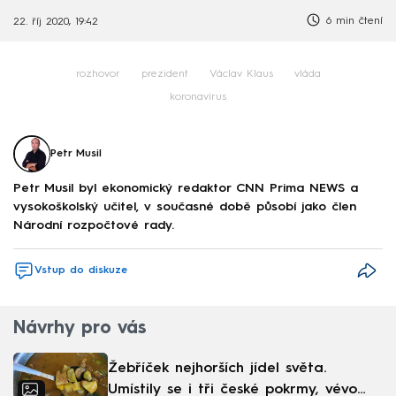
6 min čtení
22. říj 2020, 19:42
rozhovor
prezident
Václav Klaus
vláda
koronavirus
Petr Musil
Petr Musil byl ekonomický redaktor CNN Prima NEWS a
vysokoškolský učitel, v současné době působí jako člen
Národní rozpočtové rady.
Vstup do diskuze
Návrhy pro vás
Žebříček nejhorších jídel světa.
Umístily se i tři české pokrmy, vévodí