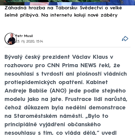
Záhadná hrozba na Táborsku: Svědectví o velké
S
šelmě přibývá. Na internetu kolují nové záběry
d
Petr Musil
23. říj 2020, 15:14
Bývalý český prezident Václav Klaus v
rozhovoru pro CNN Prima NEWS řekl, že
nesouhlasí s tvrdostí ani plošností vládních
protiepidemických opatření. Kabinet
Andreje Babiše (ANO) jede podle stejného
modelu jako na jaře. Frustrace lidí narůstá,
čehož důkazem byla nedělní demonstrace
na Staroměstském náměstí. „Bylo to
principiálně vyjádření občanského
nesouhlasu s tím, co vláda dělá,“ uvedl