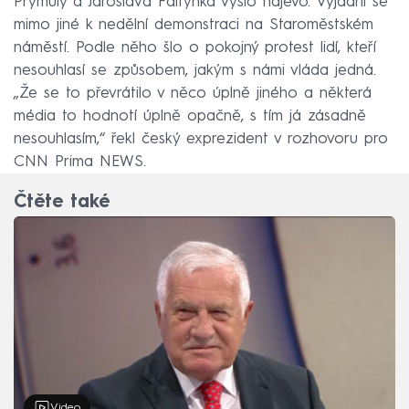
Prymuly a Jaroslava Faltýnka vyšlo najevo. Vyjádřil se
mimo jiné k nedělní demonstraci na Staroměstském
náměstí. Podle něho šlo o pokojný protest lidí, kteří
nesouhlasí se způsobem, jakým s námi vláda jedná.
„Že se to převrátilo v něco úplně jiného a některá
média to hodnotí úplně opačně, s tím já zásadně
nesouhlasím,“ řekl český exprezident v rozhovoru pro
CNN Prima NEWS.
Čtěte také
Video