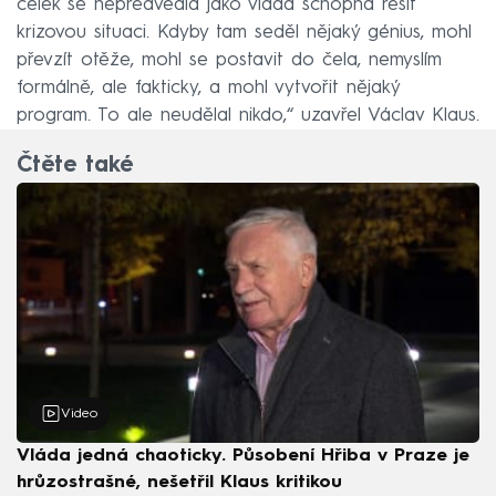
celek se nepředvedla jako vláda schopná řešit
krizovou situaci. Kdyby tam seděl nějaký génius, mohl
převzít otěže, mohl se postavit do čela, nemyslím
formálně, ale fakticky, a mohl vytvořit nějaký
program. To ale neudělal nikdo,“ uzavřel Václav Klaus.
Čtěte také
Video
Vláda jedná chaoticky. Působení Hřiba v Praze je
hrůzostrašné, nešetřil Klaus kritikou