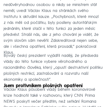
nedůvěryhodnou osobou a nikdy se ministrem stát
neměl, uvedl Václav Klaus na stránkách svého
Institutu k aktuální kauze. „Pochybnosti, které mnozí
z nás měli od počátku, byly posíleny autoritářským
jednáním, které stačil v této funkci za jeden měsíc
předvést. Strašil nás, ale z jeho chování je vidět, že
svým slovům sám nevěřil. Zdiskreditoval nejen sebe,
ale i všechna opatření, která prosadil,“ pokračoval
Klaus.
Bývalý český prezident vyjádřil naději, že předseda
vlády do této funkce vybere věrohodného a
racionálního člověka, který „opustí destruktivní politiku
plošných restrikcí, zastrašování a rozvratu naší
ekonomiky a společnosti“.
Jsem protivníkem plošných opatření
Václav Klaus působení vlády během koronavirové
krize hodnotil také v rozhovoru, který CNN Prima
NEWS poskytl večer předtím, než setkání Romana