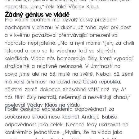
naprostou újmu,“ řekl také Václav Klaus.
Žádný génius ve vládě
Pro vládní opatření měl bývalý český prezident
pochopení v březnu. V dubnu už toho bylo prý dost
a v květnu považoval přetrvávající omezení za
naprosto nepřijatelná. „No a nyní máme říjen, za chvíli
listopad a ono se to všechno točí ve stejných
kolečkách. Vláda nás bombarduje čísly, která vypadají
strašidelně a relativně neúnosně. V úmrtnosti na
covid jsme ale na 63. místě na světě. Neboli 62 zemí
má větší úmrtnost na covid než Česká republika,
některé země dokonce Xnásobně větší než my. Ať
nás těmi čísly nestraší, nešermují a nezvětšují chaos,“
apeloval Václav Klaus na vládu.
Podle českého exprezidenta odpovědnost za
současnou situaci nese kabinet Andreje Babiše
odpovědnost jako celek. Nechce tedy ukazovat na
konkrétního jednotlivce. „Myslím, že ta vláda jako