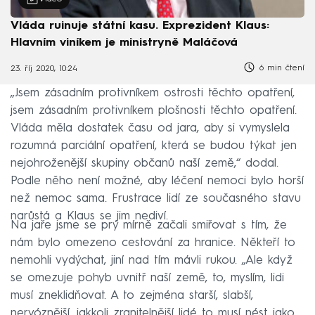
Vláda ruinuje státní kasu. Exprezident Klaus:
Hlavním viníkem je ministryně Maláčová
6 min čtení
23. říj 2020, 10:24
„Jsem zásadním protivníkem ostrosti těchto opatření,
jsem zásadním protivníkem plošnosti těchto opatření.
Vláda měla dostatek času od jara, aby si vymyslela
rozumná parciální opatření, která se budou týkat jen
nejohroženější skupiny občanů naší země,“ dodal.
Podle něho není možné, aby léčení nemoci bylo horší
než nemoc sama. Frustrace lidí ze současného stavu
narůstá a Klaus se jim nediví.
Na jaře jsme se prý mírně začali smiřovat s tím, že
nám bylo omezeno cestování za hranice. Někteří to
nemohli vydýchat, jiní nad tím mávli rukou. „Ale když
se omezuje pohyb uvnitř naší země, to, myslím, lidi
musí zneklidňovat. A to zejména starší, slabší,
nervóznější, jakkoli zranitelnější lidé to musí nést jako