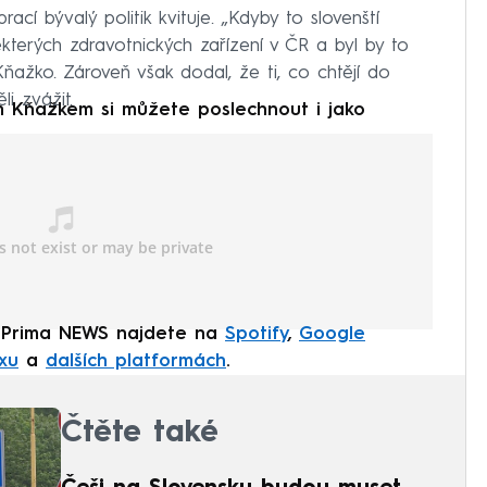
cí bývalý politik kvituje. „Kdyby to slovenští
 některých zdravotnických zařízení v ČR a byl by to
Kňažko. Zároveň však dodal, že ti, co chtějí do
li zvážit.
em Kňažkem
si můžete poslechnout i jako
 Prima NEWS najdete na
Spotify
,
Google
xu
a
dalších platformách
.
Čtěte také