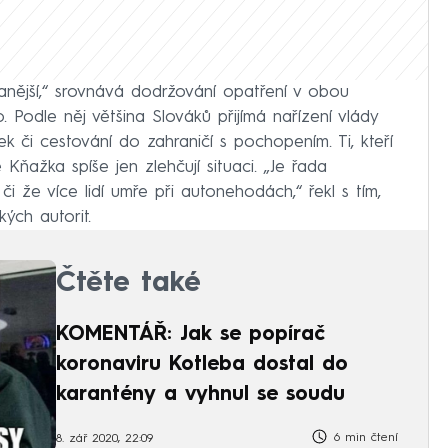
ovanější,“ srovnává dodržování opatření v obou
 Podle něj většina Slováků přijímá nařízení vlády
 či cestování do zahraničí s pochopením. Ti, kteří
Kňažka spíše jen zlehčují situaci. „Je řada
 či že více lidí umře při autonehodách,“ řekl s tím,
kých autorit.
Čtěte také
KOMENTÁŘ: Jak se popírač
koronaviru Kotleba dostal do
karantény a vyhnul se soudu
6 min čtení
8. zář 2020, 22:09