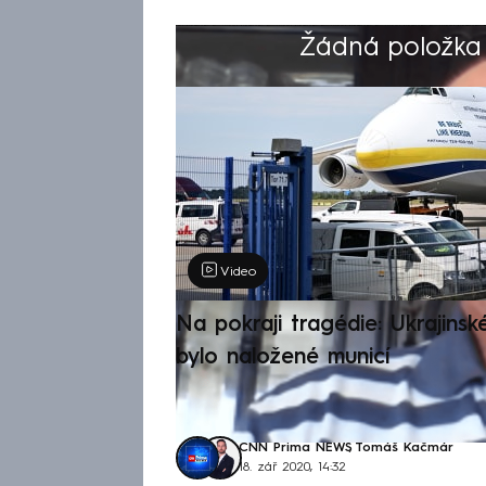
Žádná položka z
Výběr redakce
Video
Na pokraji tragédie: Ukrajinsk
bylo naložené municí
CNN Prima NEWS
,
Tomáš Kačmár
18. zář 2020, 14:32