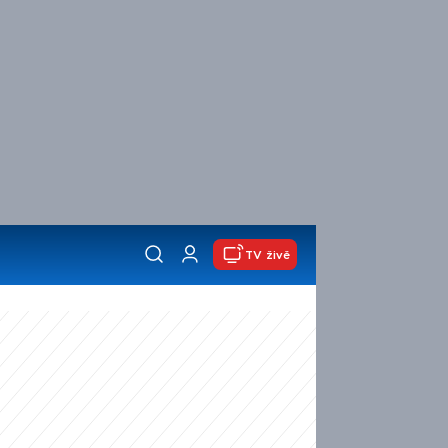
TV živě