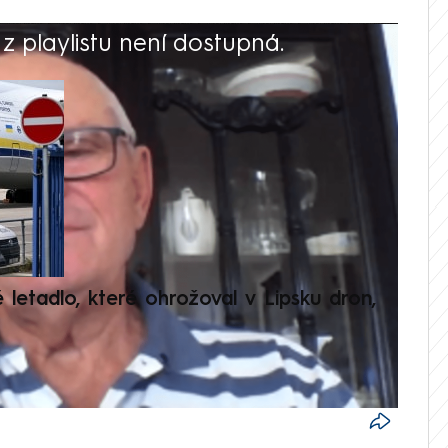
 playlistu není dostupná.
V
é letadlo, které ohrožoval v Lipsku dron,
Přilá
polit