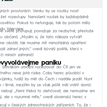
jných prostorách. Venku by se roušky nosit
držet rozestupy. Nenošení roušek by každopádně
s osvětou. Pokud to nefunguje, tak by potom měly
adu Interview.
ve světě přistupují, považuje za nezbytné, přestože
 občanů. „Myslím si, že tato nákaza vytváří
me obstát, tak musíme mít mimořádná opatření.
zdraví jiných,“ uvedl bývalý politik, který v
či ministr zahraničí.
evyvolávejme paniku
rá Slovákům umožní vycestovat do ČR jen ve
ného nese jistá rizika. Coby herec působící v
ýjimky, tudíž by měl do Čech i nadále jezdit. Nyní
e i Brně, mezitím by se však ještě měl vrátit domů
nebojí. „Není třeba to zlehčovat, ale nemusíme ani
ý, ale v rozumné míře,“ uvedl slovenský herec v
acují v českých zdravotnických zařízeních. To, že i