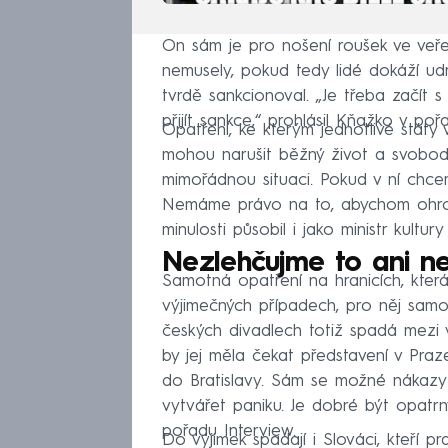
On sám je pro nošení roušek ve veře
nemusely, pokud tedy lidé dokáží u
tvrdě sankcionoval. „Je třeba začít 
přijít sankce,“ prohlásil Kňažko v poř
Opatření, ke kterým jednotlivé státy 
mohou narušit běžný život a svobodu
mimořádnou situaci. Pokud v ní chce
Nemáme právo na to, abychom ohrozili 
minulosti působil i jako ministr kultury 
Nezlehčujme to ani n
Samotná opatření na hranicích, kte
výjimečných případech, pro něj samot
českých divadlech totiž spadá mezi v
by jej měla čekat představení v Praz
do Bratislavy. Sám se možné nákazy 
vytvářet paniku. Je dobré být opatrn
pořadu Interview.
Do výjimek spadají i Slováci, kteří pr