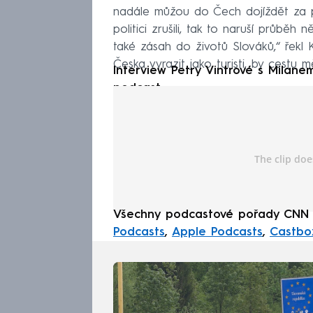
nadále můžou do Čech dojíždět za pra
politici zrušili, tak to naruší průběh
také zásah do životů Slováků,“ řekl 
Česka vyrazit jako turisti, by cestu mě
Interview
Petry Vintrové s Milan
podcast:
Všechny podcastové pořady CNN
Podcasts
,
Apple Podcasts
,
Castbo