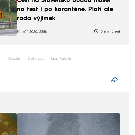
Češi na Slovensku budou muset
na test i po karanténě. Platí ale
řada výjimek
6 min čtení
14. zář 2020, 23:18
r
Google
Bratislava
Igor Matovič