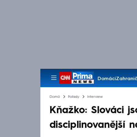
Domácí
Zahranič
Pořady
Domů
Pořady
Interview
Kňažko: Slováci j
disciplinovanější 