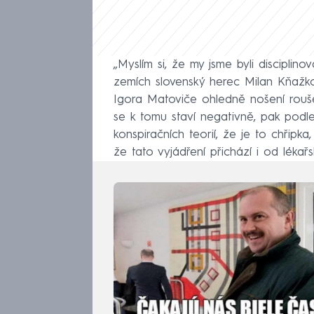
„Myslím si, že my jsme byli disciplin
zemích slovenský herec Milan Kňažko.
Igora Matoviče ohledně nošení roušek
se k tomu staví negativně, pak podle 
konspiračních teorií, že je to chřipka,
že tato vyjádření přichází i od lékařs