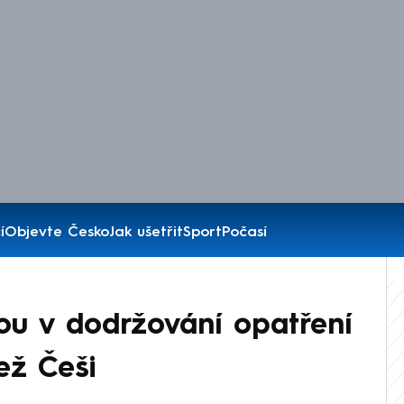
í
Objevte Česko
Jak ušetřit
Sport
Počasí
sou v dodržování opatření
než Češi