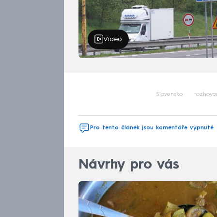
Video
Slovensko
rozhovo
Pro tento článek jsou komentáře vypnuté
Návrhy pro vás