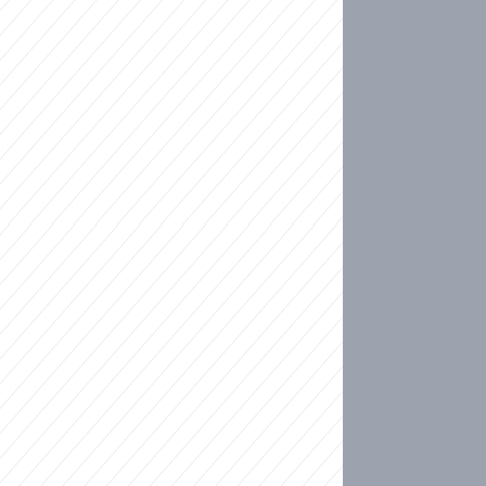
ideo
kat migranty do Česka? Sami by odešli, tvrdí exp
ické sebevraždě