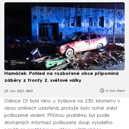
Video
Hamáček: Pohled na rozbořené obce připomíná
záběry z fronty 2. světové války
6 min čtení
25. čvn 2021, 08:01
Dálnice D1 byla ráno u Vyškova na 230. kilometru v
obou směrech uzavřená, protože bylo nutné snést
poškozené vedení. Příčinou problému byl podle
dostupných informací poškozený sloup vysokého