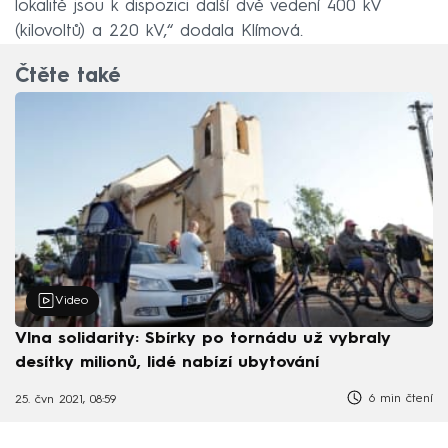
lokalitě jsou k dispozici další dvě vedení 400 kV
(kilovoltů) a 220 kV,“ dodala Klímová.
Čtěte také
Video
Vlna solidarity: Sbírky po tornádu už vybraly
desítky milionů, lidé nabízí ubytování
6 min čtení
25. čvn 2021, 08:59