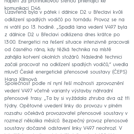
napětí za protihlukovou stěnou přiléhající ke
komunikaci D46.
Uzavřená byla v pátek i dálnice D2 u Břeclavi kvůli
odklízení spadlých vodičů po tornádu. Provoz se na
ni vrátil po 13. hodině. „Spadlá lana vedení V497 byla
z dálnice D2 u Břeclavi odklizena dnes krátce po
13:00. Energetici na řešení situace intenzivně pracovali
od časného rána, kdy těžká technika na místě
zahájila kotvení okolních stožárů. Následně technici
začali pracovat na odklízení spadlých vodičů,“ uvedla
mluvčí České energetické přenosové soustavy (ČEPS)
Hana Klímová.
Společnost podle ní nyní řeší možnosti zprovoznění
vedení V497 včetně varianty výstavby náhradní
přenosové trasy. „Ta by si vyžádala zhruba dva až tři
týdny. Opětovné uvedení linky do provozu v plném
rozsahu očekává provozovatel přenosové soustavy v
rozmezí několika měsíců. Bezpečný provoz přenosové
soustavy dočasné odstavení linky V497 neohrozí. V