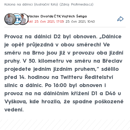
Kolona na dálnici (ilustrační foto)
Zdroj: Profimedia.cz
Václav Dvořák
,
ČTK
,
Vojtěch Šeliga
Akt. 25. čvn 2021, 17:03
• 25. čvn 2021, 10:40
Provoz na dálnici D2 byl obnoven. „Dálnice
je opět průjezdná v obou směrech! Ve
směru na Brno jsou již v provozu oba jízdní
pruhy. V 50. kilometru ve směru na Břeclav
projedete jedním jízdním pruhem,“ sdělilo
před 14. hodinou na Twitteru Ředitelství
silnic a dálnic. Po 16:00 byl obnoven i
provoz na na dálničním křížení D1 a D46 u
Vyškova, kde hrozilo, že spadne poškozené
vedení.