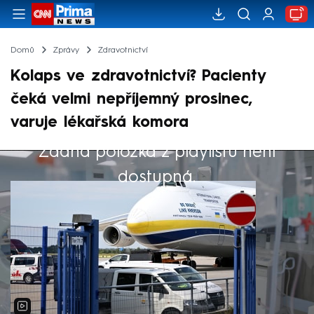
Domů
Zprávy
Zdravotnictví
Kolaps ve zdravotnictví? Pacienty
čeká velmi nepříjemný prosinec,
varuje lékařská komora
Žádná položka z playlistu není
Výběr redakce
dostupná.