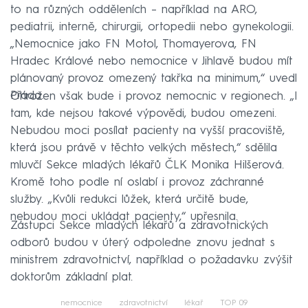
to na různých odděleních – například na ARO,
pediatrii, interně, chirurgii, ortopedii nebo gynekologii.
„Nemocnice jako FN Motol, Thomayerova, FN
Hradec Králové nebo nemocnice v Jihlavě budou mít
plánovaný provoz omezený takřka na minimum,“ uvedl
Přáda.
Ohrožen však bude i provoz nemocnic v regionech. „I
tam, kde nejsou takové výpovědi, budou omezeni.
Nebudou moci posílat pacienty na vyšší pracoviště,
která jsou právě v těchto velkých městech,“ sdělila
mluvčí Sekce mladých lékařů ČLK Monika Hilšerová.
Kromě toho podle ní oslabí i provoz záchranné
služby. „Kvůli redukci lůžek, která určitě bude,
nebudou moci ukládat pacienty,“ upřesnila.
Zástupci Sekce mladých lékařů a zdravotnických
odborů budou v úterý odpoledne znovu jednat s
ministrem zdravotnictví, například o požadavku zvýšit
doktorům základní plat.
nemocnice
zdravotnictví
lékař
TOP 09