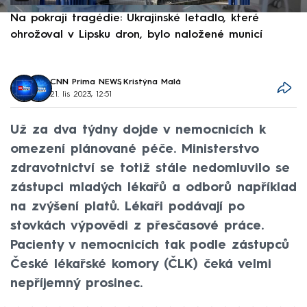
Na pokraji tragédie: Ukrajinské letadlo, které
P
ohrožoval v Lipsku dron, bylo naložené municí
e
CNN Prima NEWS
,
Kristýna Malá
21. lis 2023, 12:51
Už za dva týdny dojde v nemocnicích k
omezení plánované péče. Ministerstvo
zdravotnictví se totiž stále nedomluvilo se
zástupci mladých lékařů a odborů například
na zvýšení platů. Lékaři podávají po
stovkách výpovědi z přesčasové práce.
Pacienty v nemocnicích tak podle zástupců
České lékařské komory (ČLK) čeká velmi
nepříjemný prosinec.