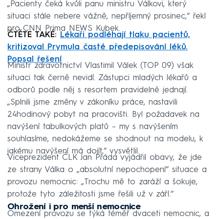
„Pacienty čeká kvůli panu ministru Válkovi, který
situaci stále nebere vážně, nepříjemný prosinec,“ řekl
pro CNN Prima NEWS Kubek.
ČTĚTE TAKÉ:
Lékaři podléhají tlaku pacientů,
kritizoval Prymula časté předepisování léků.
Popsal řešení
Ministr zdravotnictví Vlastimil Válek (TOP 09) však
situaci tak černě nevidí. Zástupci mladých lékařů a
odborů podle něj s resortem pravidelně jednají.
„Splnili jsme změny v zákoníku práce, nastavili
24hodinový pobyt na pracovišti. Byl požadavek na
navýšení tabulkových platů – my s navýšením
souhlasíme, nedokážeme se shodnout na modelu, k
jakému navýšení má dojít,“ vysvětlil.
Viceprezident ČLK Jan Přáda vyjádřil obavy, že jde
ze strany Válka o „absolutní nepochopení“ situace a
provozu nemocnic: „Trochu mě to zaráží a šokuje,
protože tyto záležitosti jsme řešili už v září.“
Ohrožení i pro menší nemocnice
Omezení provozu se týká téměř dvaceti nemocnic, a