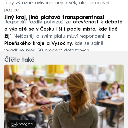
tedy výrazně ovlivňuje nejen věk, ale i pracovní
pozice.
Jiný kraj, jiná platová transparentnost
Regionální rozdíly potvrzují, že
otevřenost k debatě
o výplatě se v Česku liší i podle místa, kde lidé
žijí
. Nejčastěji o svém platu mluví respondenti
z
Plzeňského kraje a Vysočiny,
kde se sdílně
vyjadřuje přes 50 procent dotázaných.
Čtěte také
7
fotografií