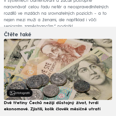
v systémech odměňování a začali postupně
narovnávat celou řadu nefér a neospravedlnitelných
rozdílů ve mzdách na srovnatelných pozicích – a to
nejen mezi muži a ženami, ale například i vůči
seniorním zaměstnancům,“ podotkl.
Čtěte také
6
fotografií
Dvě třetiny Čechů nežijí důstojný život, tvrdí
ekonomové. Zjistili, kolik člověk měsíčně utratí