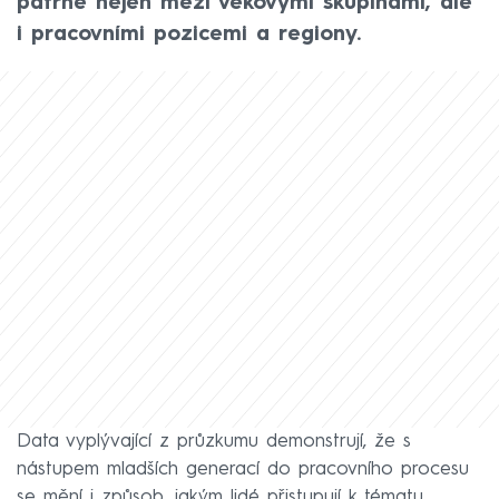
patrné nejen mezi věkovými skupinami, ale
i pracovními pozicemi a regiony.
Data vyplývající z průzkumu demonstrují, že s
nástupem mladších generací do pracovního procesu
se mění i způsob, jakým lidé přistupují k tématu