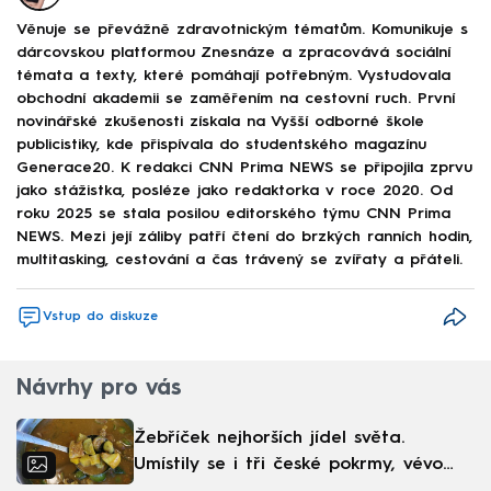
Věnuje se převážně zdravotnickým tématům. Komunikuje s
dárcovskou platformou Znesnáze a zpracovává sociální
témata a texty, které pomáhají potřebným. Vystudovala
obchodní akademii se zaměřením na cestovní ruch. První
novinářské zkušenosti získala na Vyšší odborné škole
publicistiky, kde přispívala do studentského magazínu
Generace20. K redakci CNN Prima NEWS se připojila zprvu
jako stážistka, posléze jako redaktorka v roce 2020. Od
roku 2025 se stala posilou editorského týmu CNN Prima
NEWS. Mezi její záliby patří čtení do brzkých ranních hodin,
multitasking, cestování a čas trávený se zvířaty a přáteli.
Vstup do diskuze
Návrhy pro vás
Žebříček nejhorších jídel světa.
Umístily se i tři české pokrmy, vévodí