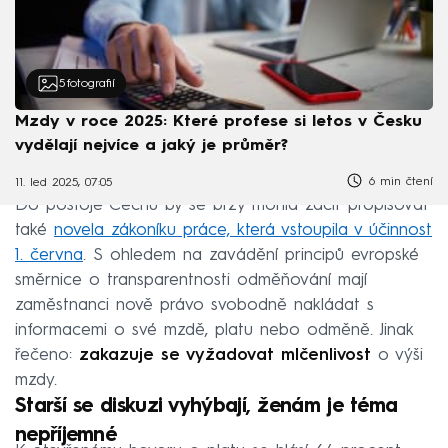
5
fotografií
Mzdy v roce 2025: Které profese si letos v Česku
vydělají nejvíce a jaký je průměr?
6 min čtení
11. led 2025, 07:05
Do postoje Čechů by se brzy mohla začít propisovat
také
novela zákoníku práce, která vstoupila v účinnost
1. června
. S ohledem na zavádění principů evropské
směrnice o transparentnosti odměňování mají
zaměstnanci nově právo svobodně nakládat s
informacemi o své mzdě, platu nebo odměně. Jinak
řečeno:
zakazuje se vyžadovat mlčenlivost
o výši
mzdy.
Starší se diskuzi vyhýbají, ženám je téma
nepříjemné