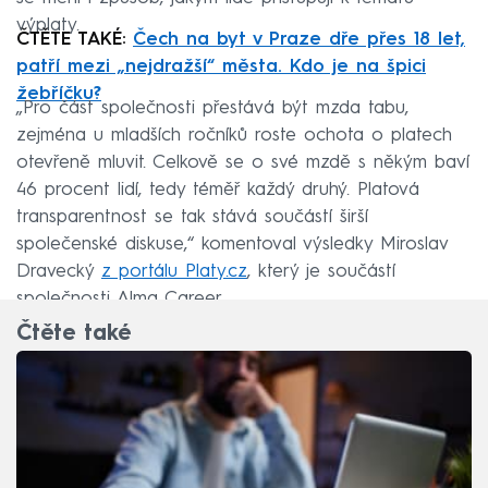
výplaty.
ČTĚTE TAKÉ:
Čech na byt v Praze dře přes 18 let,
patří mezi „nejdražší“ města. Kdo je na špici
žebříčku?
„Pro část společnosti přestává být mzda tabu,
zejména u mladších ročníků roste ochota o platech
otevřeně mluvit. Celkově se o své mzdě s někým baví
46 procent lidí, tedy téměř každý druhý. Platová
transparentnost se tak stává součástí širší
společenské diskuse,“ komentoval výsledky Miroslav
Dravecký
z portálu Platy.cz
, který je součástí
společnosti Alma Career.
Čtěte také