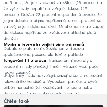
Failed to fetch
patří pocit, že jde o osobní záležitost (45 procent) a
že výše mzdy nepatří do veřejné diskuse (29
procent). Dalších 22 procent respondentů uvedlo, že
je jim debata o příjmu nepříjemná, a osm procent se
za svůj příjem dokonce stydí. Mnoho lidí se ale zapojí
do diskuse například ze zvědavosti ohledně platů
druhých.
Mzda v inzerátu zajistí více zájemců
Debata o platu není důležitá jen z hlediska
společenského posunu, ale také z pohledu
fungování trhu práce
. Transparentní inzeráty s
uvedením mzdy přinášejí firmám výrazně vyšší počet
reakcí zájemců.
„Když firmy mzdu nezveřejní, snižují si šanci na získání
relevantního kandidáta. Výsledkem pak často bývá
příběh nenaplněných očekávání – z jedné nebo
druhé strany,“ shrnul zkušenosti Dravecký.
Čtěte také