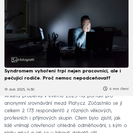
6
fotografií
Syndromem vyhoření trpí nejen pracovníci, ale i
pečující rodiče. Proč nemoc nepodceňovat?
6 min čtení
19. dub 2025, 14:50
Anketa proběhla v květnu 2025 na portálu pro
anonymní srovnávání mezd Platy.cz. Zúčastnilo se jí
celkem 2 173 respondentů z různých věkových,
profesních i příjmových skupin. Cílem bylo zjistit, jak
lidé vnímají otevřenost ohledně odměňování, s kým o