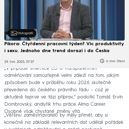
5
fotografií
Pikora: Čtyřdenní pracovní týden? Víc produktivity
i sexu. Jednoho dne trend dorazí i do Česka
6 min čtení
29. čvn 2025, 07:57
„V případě směrnice EU o transparentním
odměňování samozřejmě velmi záleží na tom, jakým
způsobem bude v průběhu roku 2026 skutečně
převedena do českého právního řádu – což je
aktuálně teprve ve fázi příprav,“ podotkl Tomáš Ervín
Dombrovský, analytik trhu práce Alma Career.
Osobně však chystané změny vítá.
„Většinu zaměstnavatelů by měly přimět, aby si
konečně na základě relevantních dat udělali pořádek