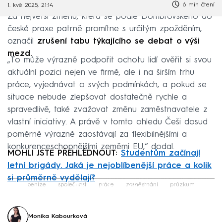
6 min čtení
1. kvě 2025, 21:14
Za největší změnu, která se podle Dombrovského do
české praxe patrně promítne s určitým zpožděním,
označil
zrušení tabu týkajícího se debat o výši
mezd.
„To může výrazně podpořit ochotu lidí ověřit si svou
aktuální pozici nejen ve firmě, ale i na širším trhu
práce, vyjednávat o svých podmínkách, a pokud se
situace nebude zlepšovat dostatečně rychle a
spravedlivě, také zvažovat změnu zaměstnavatele z
vlastní iniciativy. A právě v tomto ohledu Češi dosud
poměrně výrazně zaostávají za flexibilnějšími a
konkurenceschopnějšími zeměmi EU,“ dodal.
MOHLI JSTE PŘEHLÉDNOUT:
Studentům začínají
letní brigády. Jaká je nejoblíbenější práce a kolik
si průměrně vydělají?
Failed to fetch
peníze
společnost
práce
zaměstnání
průzkum
Monika Kabourková