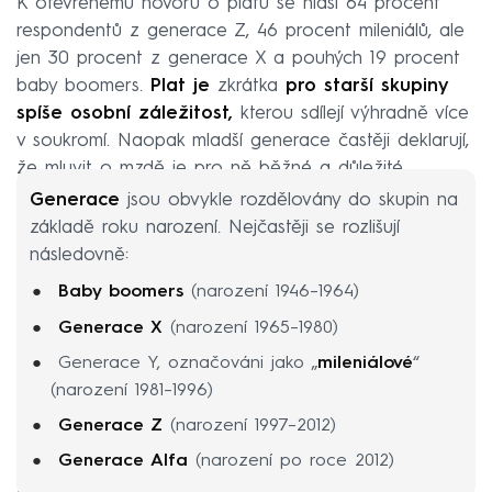
K otevřenému hovoru o platu se hlásí 64 procent
respondentů z generace Z, 46 procent mileniálů, ale
jen 30 procent z generace X a pouhých 19 procent
baby boomers.
Plat je
zkrátka
pro starší skupiny
spíše osobní záležitost,
kterou sdílejí výhradně více
v soukromí. Naopak mladší generace častěji deklarují,
že mluvit o mzdě je pro ně běžné a důležité.
Generace
jsou obvykle rozdělovány do skupin na
základě roku narození. Nejčastěji se rozlišují
následovně:
Baby boomers
(narození 1946–1964)
Generace X
(narození 1965–1980)
Generace Y, označováni jako „
mileniálové
“
(narození 1981–1996)
Generace Z
(narození 1997–2012)
Generace Alfa
(narození po roce 2012)