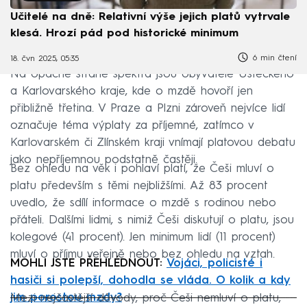
Učitelé na dně: Relativní výše jejich platů vytrvale
klesá. Hrozí pád pod historické minimum
6 min čtení
18. čvn 2025, 05:35
Na opačné straně spektra jsou obyvatelé Ústeckého
a Karlovarského kraje, kde o mzdě hovoří jen
přibližně třetina. V Praze a Plzni zároveň nejvíce lidí
označuje téma výplaty za příjemné, zatímco v
Karlovarském či Zlínském kraji vnímají platovou debatu
jako nepříjemnou podstatně častěji.
Bez ohledu na věk i pohlaví platí, že Češi mluví o
platu především s těmi nejbližšími. Až 83 procent
uvedlo, že sdílí informace o mzdě s rodinou nebo
přáteli. Dalšími lidmi, s nimiž Češi diskutují o platu, jsou
kolegové (41 procent). Jen minimum lidí (11 procent)
mluví o příjmu veřejně nebo bez ohledu na vztah.
MOHLI JSTE PŘEHLÉDNOUT:
Vojáci, policisté i
hasiči si polepší, dohodla se vláda. O kolik a kdy
jim porostou mzdy?
Mezi nejčastější důvody, proč Češi nemluví o platu,