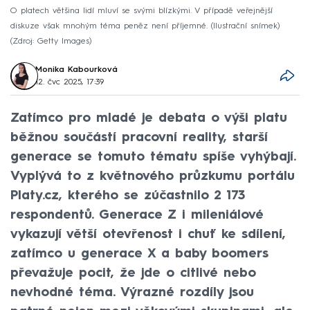
O platech většina lidí mluví se svými blízkými. V případě veřejnější
diskuze však mnohým téma peněz není příjemné. (Ilustrační snímek)
Zdroj: Getty Images
Monika Kabourková
12. čvc 2025, 17:39
Zatímco pro mladé je debata o výši platu
běžnou součástí pracovní reality, starší
generace se tomuto tématu spíše vyhýbají.
Vyplývá to z květnového průzkumu portálu
Platy.cz, kterého se zúčastnilo 2 173
respondentů. Generace Z i mileniálové
vykazují větší otevřenost i chuť ke sdílení,
zatímco u generace X a baby boomers
převažuje pocit, že jde o citlivé nebo
nevhodné téma. Výrazné rozdíly jsou