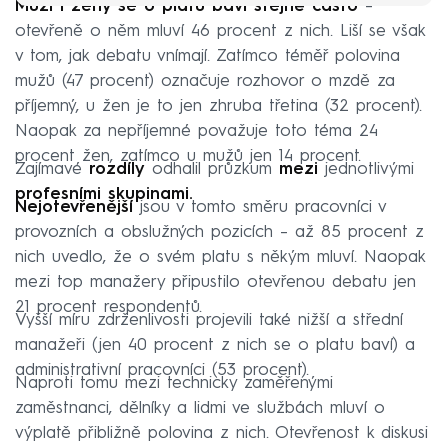
Muži i ženy se o platu baví stejně často
–
otevřeně o něm mluví 46 procent z nich. Liší se však
v tom, jak debatu vnímají. Zatímco téměř polovina
mužů (47 procent) označuje rozhovor o mzdě za
příjemný, u žen je to jen zhruba třetina (32 procent).
Naopak za nepříjemné považuje toto téma 24
procent žen, zatímco u mužů jen 14 procent.
Zajímavé
rozdíly
odhalil průzkum
mezi
jednotlivými
profesními skupinami.
Nejotevřenější
jsou v tomto směru pracovníci v
provozních a obslužných pozicích – až 85 procent z
nich uvedlo, že o svém platu s někým mluví. Naopak
mezi top manažery připustilo otevřenou debatu jen
21 procent respondentů.
Vyšší míru zdrženlivosti projevili také nižší a střední
manažeři (jen 40 procent z nich se o platu baví) a
administrativní pracovníci (53 procent).
Naproti tomu mezi technicky zaměřenými
zaměstnanci, dělníky a lidmi ve službách mluví o
výplatě přibližně polovina z nich. Otevřenost k diskusi