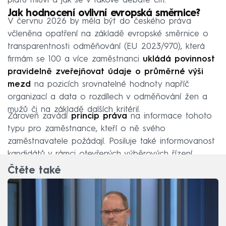
platu mluví a jak se v takové debatě cítí.
Jak hodnocení ovlivní evropská směrnice?
V červnu 2026 by měla být do českého práva
včleněna opatření na základě evropské směrnice o
transparentnosti odměňování (EU 2023/970), která
firmám se 100 a více zaměstnanci
ukládá povinnost
pravidelně zveřejňovat údaje o průměrné výši
mezd
na pozicích srovnatelné hodnoty napříč
organizací a data o rozdílech v odměňování žen a
mužů či na základě dalších kritérií.
Zároveň zavádí
princip práva
na informace tohoto
typu pro zaměstnance, kteří o ně svého
zaměstnavatele požádají. Posiluje také informovanost
kandidátů v rámci otevřených výběrových řízení.
Čtěte také