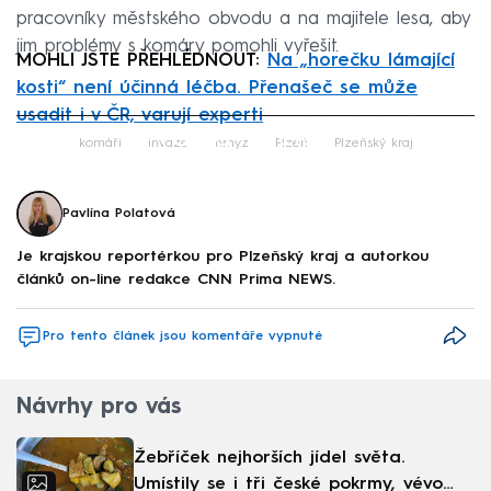
pracovníky městského obvodu a na majitele lesa, aby
jim problémy s komáry pomohli vyřešit.
MOHLI JSTE PŘEHLÉDNOUT:
Na „horečku lámající
kosti“ není účinná léčba. Přenašeč se může
usadit i v ČR, varují experti
Failed to fetch
komáři
invaze
hmyz
Plzeň
Plzeňský kraj
Pavlína Polatová
Je krajskou reportérkou pro Plzeňský kraj a autorkou
článků on-line redakce CNN Prima NEWS.
Pro tento článek jsou komentáře vypnuté
Návrhy pro vás
Žebříček nejhorších jídel světa.
Umístily se i tři české pokrmy, vévodí