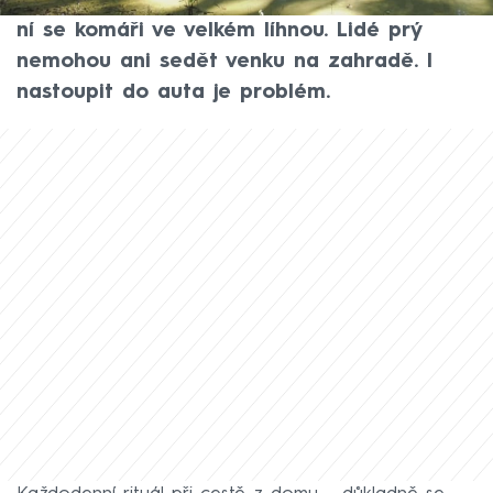
vydatných deštích tam stojí laguny vody a v
ní se komáři ve velkém líhnou. Lidé prý
nemohou ani sedět venku na zahradě. I
nastoupit do auta je problém.