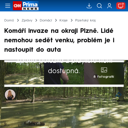
Domů
Zprávy
Domácí
Kraje
Plzeňský kraj
Komáří invaze na okraji Plzně. Lidé
nemohou sedět venku, problém je i
nastoupit do auta
Žádná položka z playlistu není
dostupná.
8 fotografií
Pavlína Polatová
24. čvn 2024, 13:21
Invazi komárů zažívají obyvatelé Nové
Hospody v Plzni, kteří bydlí u lesa. Po