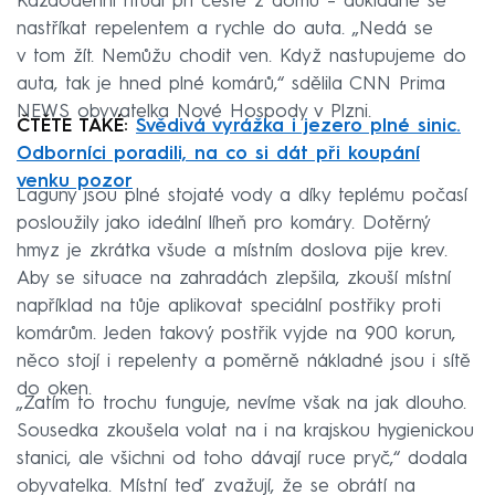
Každodenní rituál při cestě z domu – důkladně se
nastříkat repelentem a rychle do auta. „Nedá se
v tom žít. Nemůžu chodit ven. Když nastupujeme do
auta, tak je hned plné komárů,“ sdělila CNN Prima
NEWS obyvatelka Nové Hospody v Plzni.
ČTĚTE TAKÉ:
Svědivá vyrážka i jezero plné sinic.
Odborníci poradili, na co si dát při koupání
venku pozor
Laguny jsou plné stojaté vody a díky teplému počasí
posloužily jako ideální líheň pro komáry. Dotěrný
hmyz je zkrátka všude a místním doslova pije krev.
Aby se situace na zahradách zlepšila, zkouší místní
například na tůje aplikovat speciální postřiky proti
komárům. Jeden takový postřik vyjde na 900 korun,
něco stojí i repelenty a poměrně nákladné jsou i sítě
do oken.
„Zatím to trochu funguje, nevíme však na jak dlouho.
Sousedka zkoušela volat na i na krajskou hygienickou
stanici, ale všichni od toho dávají ruce pryč,“ dodala
obyvatelka. Místní teď zvažují, že se obrátí na