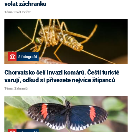
volat záchranku
Téma: Svět zvířat
8 fotografií
Chorvatsko čelí invazi komárů. Čeští turisté
varují, odkud si přivezete nejvíce štípanců
Téma: Zahraničí