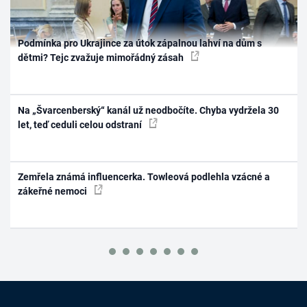
Podmínka pro Ukrajince za útok zápalnou lahví na dům s
dětmi? Tejc zvažuje mimořádný zásah
Na „Švarcenberský“ kanál už neodbočíte. Chyba vydržela 30
let, teď ceduli celou odstraní
Zemřela známá influencerka. Towleová podlehla vzácné a
zákeřné nemoci