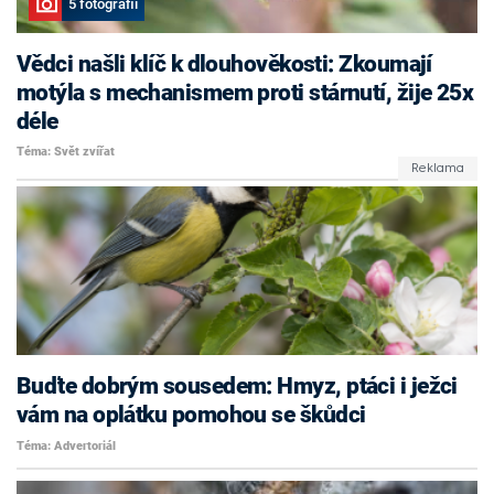
5 fotografií
Vědci našli klíč k dlouhověkosti: Zkoumají
motýla s mechanismem proti stárnutí, žije 25x
déle
Téma: Svět zvířat
Buďte dobrým sousedem: Hmyz, ptáci i ježci
vám na oplátku pomohou se škůdci
Téma: Advertoriál