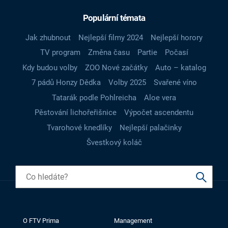
Populární témata
Jak zhubnout
Nejlepší filmy 2024
Nejlepší horory
TV program
Změna času
Partie
Počasí
Kdy budou volby
ZOO Nové začátky
Auto – katalog
7 pádů Honzy Dědka
Volby 2025
Svařené víno
Tatarák podle Pohlreicha
Aloe vera
Pěstování lichořeřišnice
Výpočet ascendentu
Tvarohové knedlíky
Nejlepší palačinky
Švestkový koláč
O FTV Prima
Management