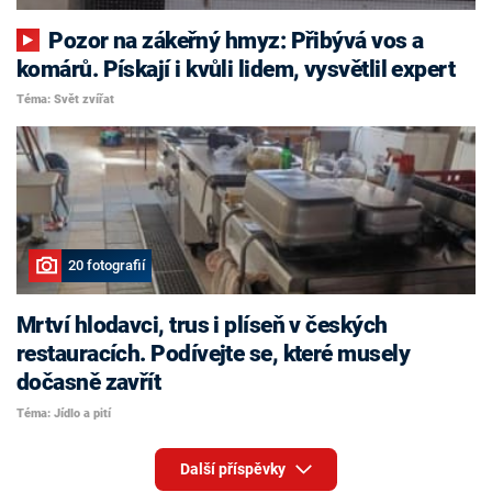
Pozor na zákeřný hmyz: Přibývá vos a
komárů. Pískají i kvůli lidem, vysvětlil expert
Téma: Svět zvířat
20 fotografií
Mrtví hlodavci, trus i plíseň v českých
restauracích. Podívejte se, které musely
dočasně zavřít
Téma: Jídlo a pití
Další příspěvky