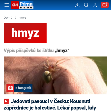
Domů
hmyz
hmyz
Výpis příspěvků ke štítku
„hmyz“
6 fotografií
Jedovatí pavouci v Česku: Kousnutí
zápřednice je bolestivé. Lékař popsal, kdy