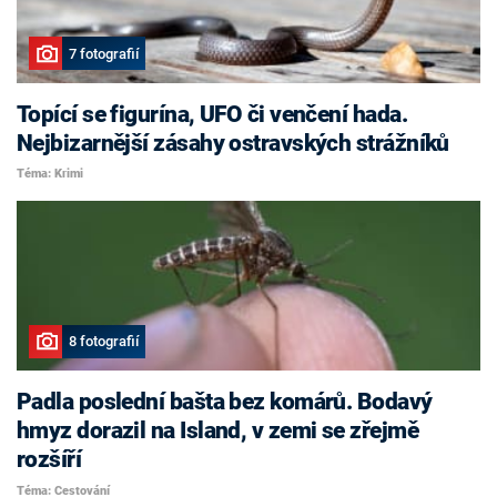
7 fotografií
Topící se figurína, UFO či venčení hada.
Nejbizarnější zásahy ostravských strážníků
Téma: Krimi
8 fotografií
Padla poslední bašta bez komárů. Bodavý
hmyz dorazil na Island, v zemi se zřejmě
rozšíří
Téma: Cestování