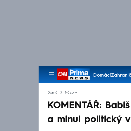
Domácí
Zahranič
Pořady
Domů
Názory
KOMENTÁŘ: Babiš 
a minul politický v