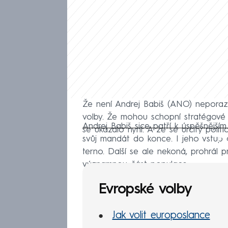
Že není Andrej Babiš (ANO) neporazit
volby. Že mohou schopní stratégové 
Andrej Babiš sice patří k úspěšnějš
se ukázalo nyní. A že se určitý polit
Fa
svůj mandát do konce. I jeho vstup d
terno. Další se ale nekoná, prohrál 
významnou část populace.
Evropské volby
Jak volit europoslance