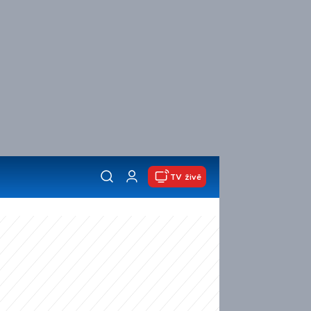
TV živě