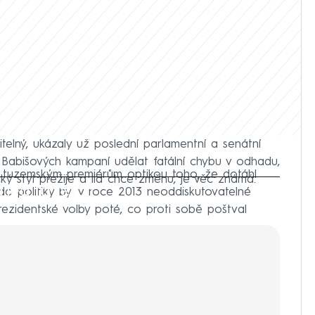
elný, ukázaly už poslední parlamentní a senátní
Babišových kampaní udělat fatální chybu v odhadu,
ím tuzemským premiérům optikou toho, že dotáhl
ický styl přežije a lid chce změnu, je věc známá.
iled to fetch
o politiky byl v roce 2013 neoddiskutovatelné
prezidentské volby poté, co proti sobě poštval