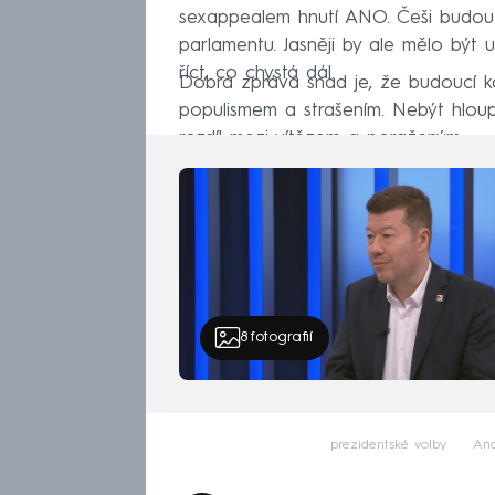
sexappealem hnutí ANO. Češi budou v
parlamentu. Jasněji by ale mělo být
říct, co chystá dál.
Dobrá zpráva snad je, že budoucí 
populismem a strašením. Nebýt hloup
rozdíl mezi vítězem a poraženým.
8
fotografií
prezidentské volby
And