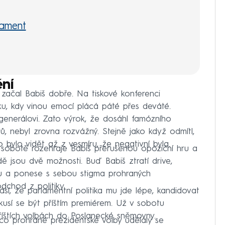
lament
ní
y začal Babiš dobře. Na tiskové konferenci
, kdy vinou emocí plácá páté přes deváté.
enerálovi. Zato výrok, že dosáhl famózního
asů, nebyl zrovna rozvážný. Stejně jako když odmítl,
 bylo vidět až z vesmíru, že negativní byla.
 sobotě rozehraje Babiš přerušenou opoziční hru a
ě jsou dvě možnosti. Buď Babiš ztratí drive,
ngu a ponese s sebou stigma prohraných
dchod z politiky.
í, že parlamentní politika mu jde lépe, kandidovat
usí se být příštím premiérem. Už v sobotu
íštích volbách do Poslanecké sněmovny.
o prohrané prezidentské volby udělaly se