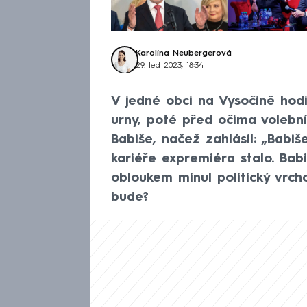
Karolína Neubergerová
29. led 2023, 18:34
V jedné obci na Vysočině hodil
urny, poté před očima volební
Babiše, načež zahlásil: „Babiše
kariéře expremiéra stalo. Bab
obloukem minul politický vrch
bude?