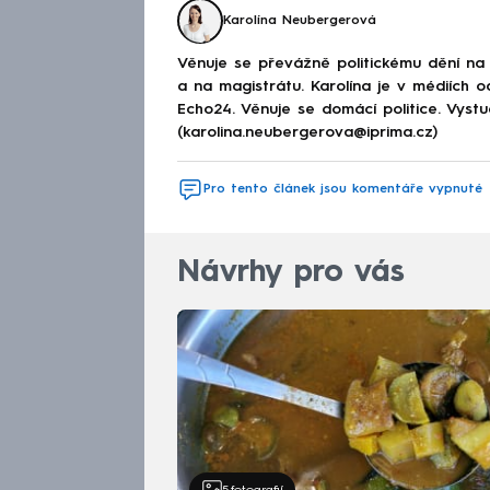
Karolína Neubergerová
Věnuje se převážně politickému dění na
a na magistrátu. Karolína je v médiích 
Echo24. Věnuje se domácí politice. Vystu
(karolina.neubergerova@iprima.cz)
Pro tento článek jsou komentáře vypnuté
Návrhy pro vás