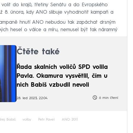
olit do krajů, třetiny Senátu a do Evropského
 už 8. února, kdy ANO slibuje vyhodnotit kampaň a
kampaně hnutí ANO nebudou tak zapáchat drsným
ých hesel o válce a míru, nemusel být tak náramný
Čtěte také
Řada skalních voličů SPD volila
Pavla. Okamura vysvětlil, čím u
nich Babiš vzbudil nevoli
6 min čtení
28. led 2023, 22:04
rej Babiš
volby
Petr Pavel
ANO 2011