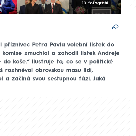
10 fotografií
 příznivec Petra Pavla volební lístek do
 komise zmuchlal a zahodil lístek Andreje
 do koše.“ Ilustruje to, co se v politické
iš rozhněval obrovskou masu lidí,
ol a začíná svou sestupnou fázi. Jaká