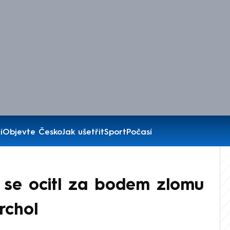
í
Objevte Česko
Jak ušetřit
Sport
Počasí
se ocitl za bodem zlomu
rchol