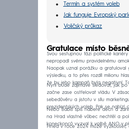
Termín a systém voleb
Jak funguje Evropský par
Voličský průkaz
Gratulace místo běsně
Svou sestupnou fázi politické kariér
nepropadl svému pravidelnému amoku
Naopak uznal porážku a gratuloval g
výsledku, a to přes rozdíl milionu hl
že by jeho kampaň byla negativní. To
Nyní bude zajímavé sledovat, jak po
začne zase ostřelovat vládu. V zásad
sebedůvěru a jistotu v sílu marketi
prezidentských voleb. Pak se nabízí o
Nebo Babiš spíš nabere dech a zahlás
na Hrad vlastně vůbec nechtěl a pok
koneckonců vyzval k volbě ANO v př
Hned v roce 2024 může vyzkoušet, c