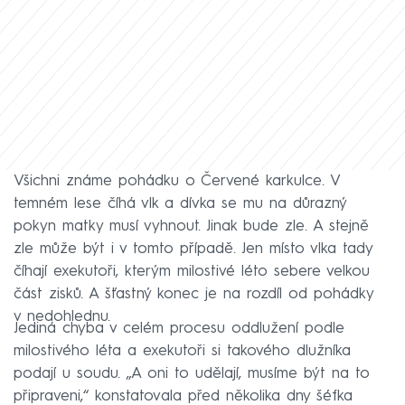
Všichni známe pohádku o Červené karkulce. V
temném lese číhá vlk a dívka se mu na důrazný
pokyn matky musí vyhnout. Jinak bude zle. A stejně
zle může být i v tomto případě. Jen místo vlka tady
číhají exekutoři, kterým milostivé léto sebere velkou
část zisků. A šťastný konec je na rozdíl od pohádky
v nedohlednu.
Jediná chyba v celém procesu oddlužení podle
milostivého léta a exekutoři si takového dlužníka
podají u soudu. „A oni to udělají, musíme být na to
připraveni,“ konstatovala před několika dny šéfka