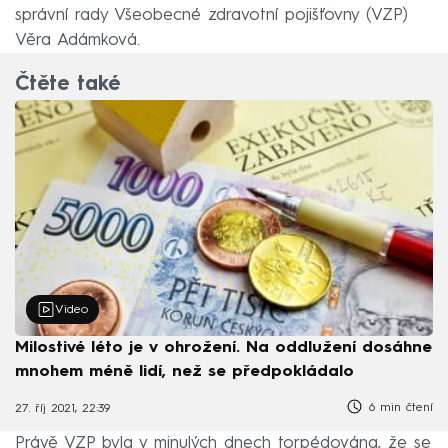
správní rady Všeobecné zdravotní pojišťovny (VZP)
Věra Adámková.
Čtěte také
Video
Milostivé léto je v ohrožení. Na oddlužení dosáhne
mnohem méně lidí, než se předpokládalo
6 min čtení
27. říj 2021, 22:39
Právě VZP byla v minulých dnech torpédována, že se