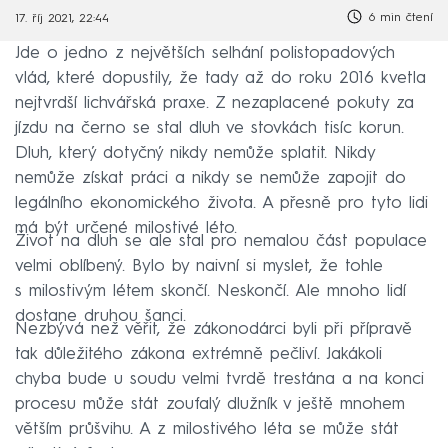
6 min čtení
17. říj 2021, 22:44
Jde o jedno z největších selhání polistopadových
vlád, které dopustily, že tady až do roku 2016 kvetla
nejtvrdší lichvářská praxe. Z nezaplacené pokuty za
jízdu na černo se stal dluh ve stovkách tisíc korun.
Dluh, který dotyčný nikdy nemůže splatit. Nikdy
nemůže získat práci a nikdy se nemůže zapojit do
legálního ekonomického života. A přesně pro tyto lidi
má být určené milostivé léto.
Život na dluh se ale stal pro nemalou část populace
velmi oblíbený. Bylo by naivní si myslet, že tohle
s milostivým létem skončí. Neskončí. Ale mnoho lidí
dostane druhou šanci.
Nezbývá než věřit, že zákonodárci byli při přípravě
tak důležitého zákona extrémně pečliví. Jakákoli
chyba bude u soudu velmi tvrdě trestána a na konci
procesu může stát zoufalý dlužník v ještě mnohem
větším průšvihu. A z milostivého léta se může stát