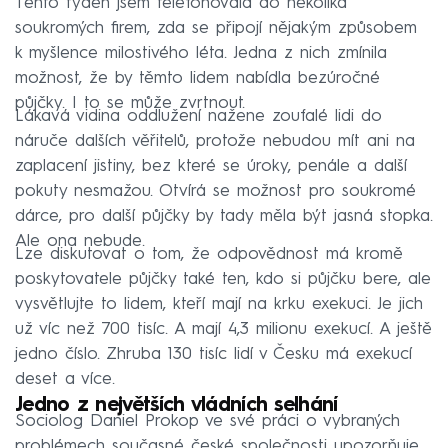
Tento týden jsem telefonovala do několika
soukromých firem, zda se připojí nějakým způsobem
k myšlence milostivého léta. Jedna z nich zmínila
možnost, že by těmto lidem nabídla bezúročné
půjčky. I to se může zvrtnout.
Lákavá vidina oddlužení nažene zoufalé lidi do
náruče dalších věřitelů, protože nebudou mít ani na
zaplacení jistiny, bez které se úroky, penále a další
pokuty nesmažou. Otvírá se možnost pro soukromé
dárce, pro další půjčky by tady měla být jasná stopka.
Ale ona nebude.
Lze diskutovat o tom, že odpovědnost má kromě
poskytovatele půjčky také ten, kdo si půjčku bere, ale
vysvětlujte to lidem, kteří mají na krku exekuci. Je jich
už víc než 700 tisíc. A mají 4,3 milionu exekucí. A ještě
jedno číslo. Zhruba 130 tisíc lidí v Česku má exekucí
deset a více.
Jedno z největších vládních selhání
Sociolog Daniel Prokop ve své práci o vybraných
problémech současné české společnosti upozorňuje,