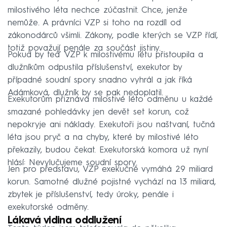
milostivého léta nechce zúčastnit. Chce, jenže
nemůže. A právníci VZP si toho na rozdíl od
zákonodárců všimli. Zákony, podle kterých se VZP řídí,
totiž považují penále za součást jistiny.
Pokud by teď VZP k milostivému létu přistoupila a
dlužníkům odpustila příslušenství, exekutor by
případné soudní spory snadno vyhrál a jak říká
Adámková, dlužník by se pak nedoplatil.
Exekutorům přiznává milostivé léto odměnu u každé
smazané pohledávky jen devět set korun, což
nepokryje ani náklady. Exekutoři jsou naštvaní, tučná
léta jsou pryč a na chyby, které by milostivé léto
překazily, budou čekat. Exekutorská komora už nyní
hlásí: Nevylučujeme soudní spory.
Jen pro představu, VZP exekučně vymáhá 29 miliard
korun. Samotné dlužné pojistné vychází na 13 miliard,
zbytek je příslušenství, tedy úroky, penále i
exekutorské odměny.
Lákavá vidina oddlužení