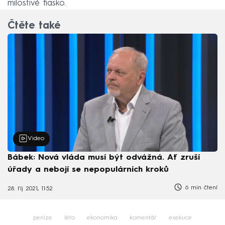
milostivé fiasko.
Čtěte také
Video
Bábek: Nová vláda musí být odvážná. Ať zruší
úřady a nebojí se nepopulárních kroků
6 min čtení
28. říj 2021, 11:52
peníze
léto
ekonomika
komentář
exekuce