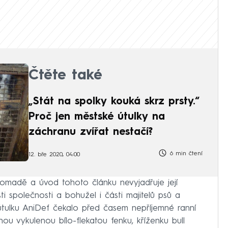
Čtěte také
„Stát na spolky kouká skrz prsty.“
Proč jen městské útulky na
záchranu zvířat nestačí?
6 min čtení
12. bře 2020, 04:00
omadě a úvod tohoto článku nevyjadřuje její
i společnosti a bohužel i části majitelů psů a
 útulku AniDef čekalo před časem nepříjemné ranní
ou vykulenou bílo-flekatou fenku, kříženku bull