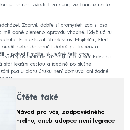
tou je pomoc zvířeti. I za cenu, že finance na to
ředcházet. Zaprvé, dobře si promyslet, zda si psa
ro mě dané plemeno opravdu vhodné. Když už tu
druhé: kontaktovat útulek včas. Majitelům, kteří
poradit nebo doporučit dobré psí trenéry a
šit – pokud ji majitel skutečně řešit chce.
 zvířete) by mělo být až krajním řešením. Když na
á stát legální cestou a ideálně po slušné
ání psa u plotu útulku není domluva, ani žádné
ělost.
Čtěte také
Návod pro vás, zodpovědného
hrdinu, aneb adopce není legrace