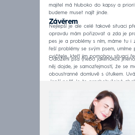
majitel má hluboko do kapsy a priori
budeme muset najít jinde.
Závěrem
Nejlepší je ale celé takové situaci p
opravdu mám pořizovat a zda je p
pes je a problémy s ním, máme tu i za
řeší problémy se svým psem, umíme 
cvičitele, kteří jim pomohou situaci ře
Odložení psa (nebo jakéhokoli jiného
něj dojde, je samozřejmostí, že se m
oboustranné domluvě s útulkem. Uváz
„lepší než“. Je to prachobyčejná zbab