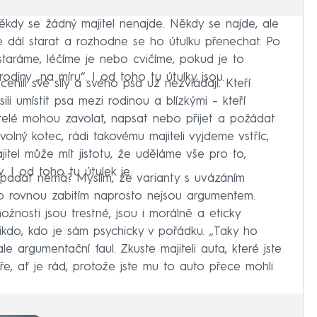
ěkdy se žádný majitel nenajde. Někdy se najde, ale
dál starat a rozhodne se ho útulku přenechat. Po
taráme, léčíme je nebo cvičíme, pokud je to
odiny „na míru“. I od toho tu útulky jsou.
ecenili své síly a svého psa už nezvládají. Kteří
sili umístit psa mezi rodinou a blízkými –⁠ kteří
itelé mohou zavolat, napsat nebo přijet a požádat
volný kotec, rádi takovému majiteli vyjdeme vstříc,
jitel může mít jistotu, že uděláme vše pro to,
I od toho tu útulek je.
padat nemá? Myslím, že varianty s uvázáním
o rovnou zabitím naprosto nejsou argumentem.
nosti jsou trestné, jsou i morálně a eticky
 nikdo, kdo je sám psychicky v pořádku. „Taky ho
e argumentační faul. Zkuste majiteli auta, které jste
ře, ať je rád, protože jste mu to auto přece mohli