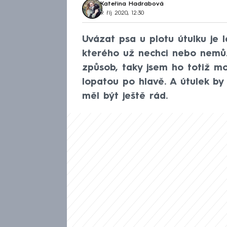
Kateřina Hadrabová
9. říj 2020, 12:30
Uvázat psa u plotu útulku je l
kterého už nechci nebo nemůž
způsob, taky jsem ho totiž m
lopatou po hlavě. A útulek by
měl být ještě rád.