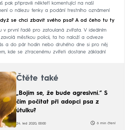
pak připravili někteří komentující na naší
mení o nálezu fenky a podání trestního oznámení
když se chci zbavit svého psa? A od čeho tu ty
 v první řadě pro zatoulaná zvířata. V ideálním
avolá městkou policii, ta ho naloží a odveze
nás a do pár hodin nebo druhého dne si pro něj
em, kde se ztracenému zvířeti dostane základní
Čtěte také
„Bojím se, že bude agresivní.“ S
čím počítat při adopci psa z
útulku?
6 min čtení
24. led 2020, 00:00