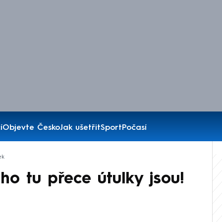
í
Objevte Česko
Jak ušetřit
Sport
Počasí
ek
o tu přece útulky jsou!