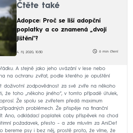
Čtěte také
Adopce: Proč se liší adopční
poplatky a co znamená „dvojí
jištění"?
6 min čtení
4. říj 2020, 10:30
řádku. A stejně jako jeho uvázání v lese nebo
ona na ochranu zvířat, podle kterého je opuštění
it doživotní zodpovědnost za své zvíře na někoho
sti, že toho „někoho jiného“, v tomto případě útulek,
poprosí. Že spolu se zvířetem předá maximum
případných problémech. Že přispěje na finanční
ít. Ano, odkládací poplatek coby příspěvek na chod
gitimní požadavek, přesto – a zde mluvím za AniDef
sto bereme psy i bez něj, prostě proto, že víme, že