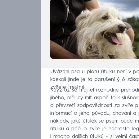
Uvázání psa u plotu útulku není v po
kdekoli jinde je to porušení § 6 zák
zvířete trestné.
Když už se majitel rozhodne přehod
jiného, měl by mít aspoň tolik slušno
o převzetí zodpovědnosti za zvíře 
informací o jeho původu, chování a 
náklady, jaké útulek se psem bude m
útulku a péči o zvíře je naprosto le
i mnoho dalších útulků – si velmi ča