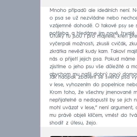
Mnoho případů ale ideálních není. N
o psa se už nezvládne nebo nechce 
vzájemné dohodě. O takové psy se s
potřeba, a hledáme jim nové, trvalé r
Útulky tu jsou i pro majitele, kteří př
vyčerpali možnosti, zkusili cvičák, zku
zkrátka nevědí kudy kam. Takoví maj
nás o přijetí jejich psa. Pokud máme 
zjistíme o jeho psu vše důležité a ma
abychom mu našli dobrý nový domov. 
Jak naopak zbavení se svého psa vy
v lese, vyhozením do popelnice neb
Krom toho, že všechny jmenované mož
nepřijatelné a nedopustil by se jich
mohl uvázat v lese,“ není argument, al
mu právě objeli klíčem, vmést do tvá
shodit z útesu, žejo.