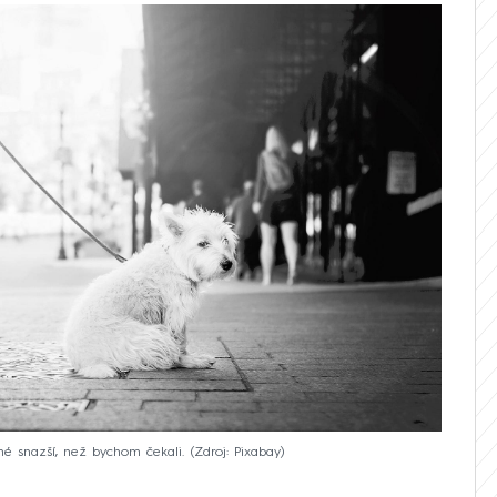
é snazší, než bychom čekali.
Zdroj: Pixabay