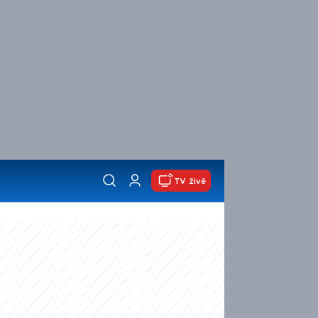
TV živě