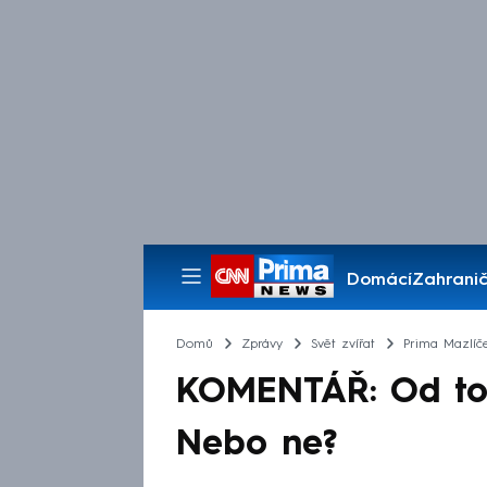
Domácí
Zahranič
Pořady
Domů
Zprávy
Svět zvířat
Prima Mazlíč
KOMENTÁŘ: Od toh
Nebo ne?