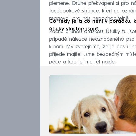
plemene. Druhé překvapení si pro náš 
facebookové stránce, kteří na ozná
reagovali pro nás nepochopitelně.
Co tedy je a co není v pořádku, 
útulky vlastně jsou?
Začnu druhou otázkou. Útulky tu jsou
případě nálezce neoznačeného psa z
k nám. My zveřejníme, že je pes u 
přijede majitel. Jsme bezpečným míst
péče a kde jej majitel najde.