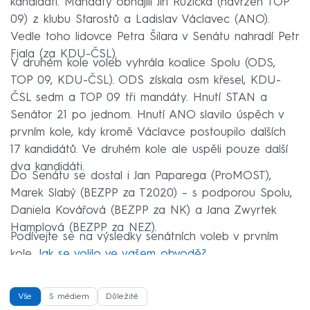
kandidáti. Mandáty obhájili Jiří Růžička (navržen TOP
09) z klubu Starostů a Ladislav Václavec (ANO).
Vedle toho lidovce Petra Šilara v Senátu nahradí Petr
Fiala (za KDU-ČSL).
V druhém kole voleb vyhrála koalice Spolu (ODS,
TOP 09, KDU-ČSL). ODS získala osm křesel, KDU-
ČSL sedm a TOP 09 tři mandáty. Hnutí STAN a
Senátor 21 po jednom. Hnutí ANO slavilo úspěch v
prvním kole, kdy kromě Václavce postoupilo dalších
17 kandidátů. Ve druhém kole ale uspěli pouze další
dva kandidáti.
Do Senátu se dostal i Jan Paparega (ProMOST),
Marek Slabý (BEZPP za T2020) – s podporou Spolu,
Daniela Kovářová (BEZPP za NK) a Jana Zwyrtek
Hamplová (BEZPP za NEZ).
Podívejte se na výsledky senátních voleb v prvním
kole.
Jak se volilo ve vašem obvodě?
Vše
S médiem
Důležité