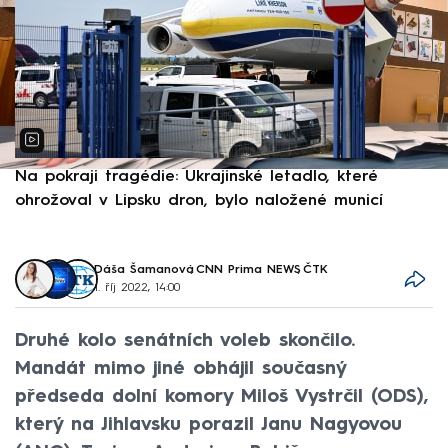
Na pokraji tragédie: Ukrajinské letadlo, které
P
ohrožoval v Lipsku dron, bylo naložené municí
e
Dáša Šamanová
,
CNN Prima NEWS
,
ČTK
1. říj 2022, 14:00
Druhé kolo senátních voleb skončilo.
Mandát mimo jiné obhájil současný
předseda dolní komory Miloš Vystrčil (ODS),
který na Jihlavsku porazil Janu Nagyovou