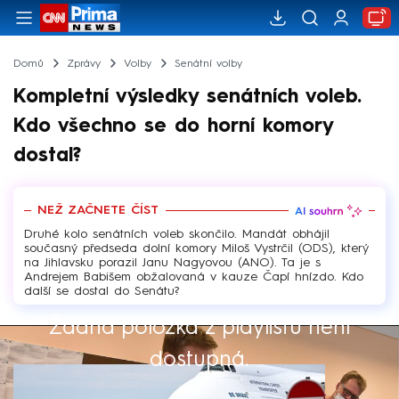
Domů
Zprávy
Volby
Senátní volby
Kompletní výsledky senátních voleb.
Kdo všechno se do horní komory
dostal?
NEŽ ZAČNETE ČÍST
Druhé kolo senátních voleb skončilo. Mandát obhájil
současný předseda dolní komory Miloš Vystrčil (ODS), který
na Jihlavsku porazil Janu Nagyovou (ANO). Ta je s
Andrejem Babišem obžalovaná v kauze Čapí hnízdo. Kdo
další se dostal do Senátu?
Žádná položka z playlistu není
Výběr redakce
dostupná.