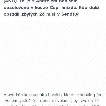
(ANO). Ta je s Andrejem Babišem
obžalovaná v kauze Čapí hnízdo. Kdo další
obsadil zbylých 26 míst v Senátu?
V úvodním kole senátních voleb, které se konalo před
týdnem společně s obecními volbami, byli zvoleni tři