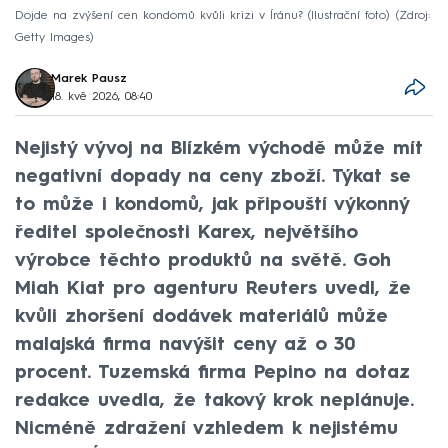
Dojde na zvýšení cen kondomů kvůli krizi v Íránu? (Ilustrační foto)
Zdroj:
Getty Images
Marek Pausz
18. kvě 2026, 08:40
Nejistý vývoj na Blízkém východě může mít
negativní dopady na ceny zboží. Týkat se
to může i kondomů, jak připouští výkonný
ředitel společnosti Karex, největšího
výrobce těchto produktů na světě. Goh
Miah Kiat pro agenturu Reuters uvedl, že
kvůli zhoršení dodávek materiálů může
malajská firma navýšit ceny až o 30
procent. Tuzemská firma Pepino na dotaz
redakce uvedla, že takový krok neplánuje.
Nicméně zdražení vzhledem k nejistému