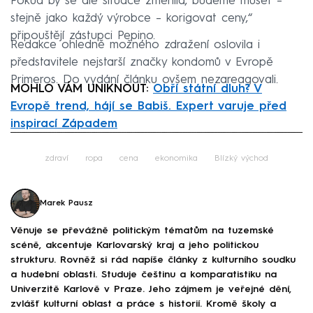
Pokud by se ale situace změnila, budeme muset –
stejně jako každý výrobce – korigovat ceny,“
připouštějí zástupci Pepino.
Redakce ohledně možného zdražení oslovila i
představitele nejstarší značky kondomů v Evropě
Primeros. Do vydání článku ovšem nezareagovali.
MOHLO VÁM UNIKNOUT:
Obří státní dluh? V
Evropě trend, hájí se Babiš. Expert varuje před
inspirací Západem
Failed to fetch
zdraví
ropa
cena
ekonomika
Blízký východ
Marek Pausz
Věnuje se převážně politickým tématům na tuzemské
scéně, akcentuje Karlovarský kraj a jeho politickou
strukturu. Rovněž si rád napíše články z kulturního soudku
a hudební oblasti. Studuje češtinu a komparatistiku na
Univerzitě Karlově v Praze. Jeho zájmem je veřejné dění,
zvlášť kulturní oblast a práce s historií. Kromě školy a