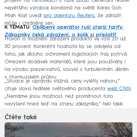
projevit na cenovkách u řady zboží. Generální ředitel
největšího výrobce kondomů na světě Karex Goh
Miah Kiat uvedl
pro agenturu Reuters
, že zdražit
může i chráněný sex.
K TÉMATU:
Oblíbený operátor ruší starší tarify.
Zákazníky čeká zdražení, o kolik si připlatí?
Hovoří o možném zdražení produktů ve výši 20 až
30 procent. Konkrétní hodnota by se odvíjela od
toho, jak dlouho ochromení logistických tras potrvá.
Omezení dodávek materiálů, které jsou používány i
na výrobu prezervativů, souvisí s turbulentním děním
v Hormuzském průlivu.
„Situace je opravdu vážná, ceny vylétly nahoru,“
cituje slova ředitele světového producenta
web CNN
.
„Nemáme jinou možnost, než promítnout toto
navýšení hned teď na stranu zákazníka,“ řekl také.
Čtěte také