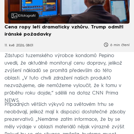
10
fotografií
Cena ropy letí dramaticky vzhůru. Trump odmítl
íránské požadavky
6 min čtení
11. kvě 2026, 08:01
Zástupci tuzemského výrobce kondomů Pepino
uvedli, že aktuálně monitorují cenu dopravy, jelikož
zvýšení nákladů se promítá především do této
oblasti. „V tuto chvíli zdražení našich produktů
nezvažujeme, ale nemůžeme vyloučit, že k tomu v
průběhu roku dojde,“ sdělili na dotaz CNN Prima
NEWS.
Případných větších výkyvů na světovém trhu se
neobávají, jelikož mají k dispozici dostatečné zásoby
prezervativů. „Nemáme zatím informace, že by se
měly výdaje v oblasti materiálů nějak výrazně zvýšit.