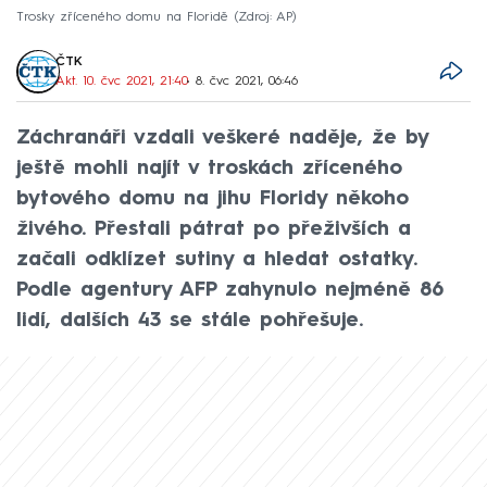
Trosky zříceného domu na Floridě
Zdroj: AP
ČTK
Akt. 10. čvc 2021, 21:40
• 8. čvc 2021, 06:46
Záchranáři vzdali veškeré naděje, že by
ještě mohli najít v troskách zříceného
bytového domu na jihu Floridy někoho
živého. Přestali pátrat po přeživších a
začali odklízet sutiny a hledat ostatky.
Podle agentury AFP zahynulo nejméně 86
lidí, dalších 43 se stále pohřešuje.