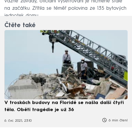
vážné závady, oficiální vyšetřování je nicméně stále
na začátku. Zřítila se téměř polovina ze 135 bytových
jednotek domu.
Čtěte také
V troskách budovy na Floridě se našla další čtyři
těla. Obětí tragédie je už 36
6 min čtení
6. čvc 2021, 23:10