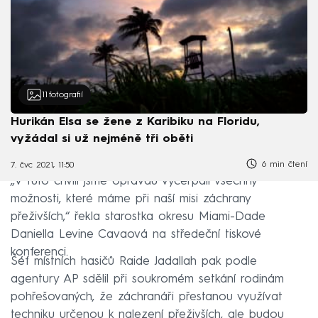
11
fotografií
Hurikán Elsa se žene z Karibiku na Floridu,
vyžádal si už nejméně tři oběti
6 min čtení
7. čvc 2021, 11:50
„V tuto chvíli jsme opravdu vyčerpali všechny
možnosti, které máme při naší misi záchrany
přeživších,“ řekla starostka okresu Miami-Dade
Daniella Levine Cavaová na středeční tiskové
konferenci.
Šéf místních hasičů Raide Jadallah pak podle
agentury AP sdělil při soukromém setkání rodinám
pohřešovaných, že záchranáři přestanou využívat
techniku určenou k nalezení přeživších, ale budou