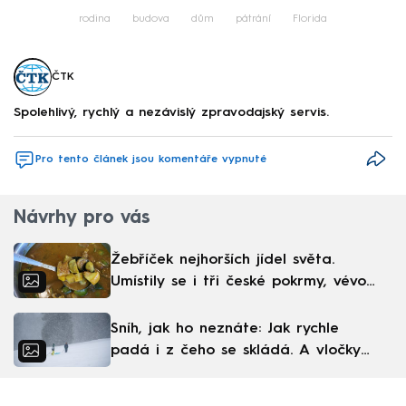
rodina
budova
dům
pátrání
Florida
ČTK
Spolehlivý, rychlý a nezávislý zpravodajský servis.
Pro tento článek jsou komentáře vypnuté
Návrhy pro vás
Žebříček nejhorších jídel světa.
Umístily se i tři české pokrmy, vévodí
skandinávská kuchyně
Sníh, jak ho neznáte: Jak rychle
padá i z čeho se skládá. A vločky
nejsou bílé