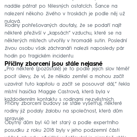
nadále pátrat po tělesných ostatcích. Šance na
nalezení někoho živého v troskách je podle něj už
nulová.
Rodiny pohřešovaných doufaly, že se podaří najít
některé přeživší v „kapsách“ vzduchu, které se na
některých místech utvořily v hromadě sutin. Poslední
živou osobu však záchranáři nalezli naposledy pár
hodin po tragickém incidentu.
Příčiny zborcení jsou stále nejasné
„Pro některé (pozůstalé) je to podle jejich slov téměř
pocit úlevy, že ví, že někdo zemřel a mohou začít
uzavírat tuto kapitolu a začít se posouvat dál,“ řekla
místní hasička Maggie Castrová, která byla v
každodenním kontaktu s rodinami nezvěstných.
Přičiny zborcení budovy se stále vyšetřují, některé
rodiny již podaly žalobu na společnost, která dům
spravuje.
Obytný dům byl 40 let starý a podle expertního
posudku z roku 2018 byly v jeho podzemní části