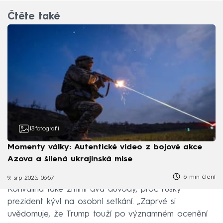
Čtěte také
13
fotografií
Momenty války: Autentické video z bojové akce
Azova a šílená ukrajinská mise
6 min čtení
9. srp 2025, 06:57
Konvalina také zmínil dva důvody, proč ruský
prezident kývl na osobní setkání. „Zaprvé si
uvědomuje, že Trump touží po významném ocenění