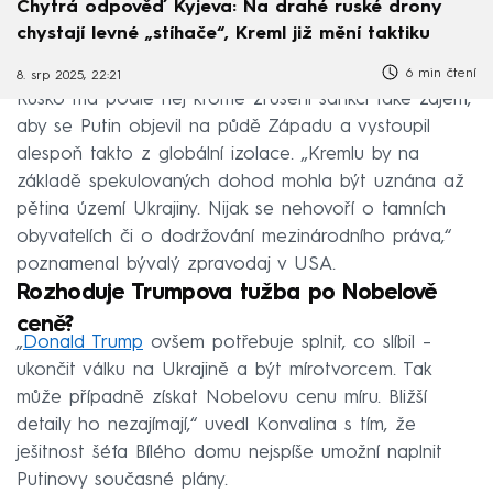
Chytrá odpověď Kyjeva: Na drahé ruské drony
chystají levné „stíhače“, Kreml již mění taktiku
6 min čtení
8. srp 2025, 22:21
Rusko má podle něj kromě zrušení sankcí také zájem,
aby se Putin objevil na půdě Západu a vystoupil
alespoň takto z globální izolace. „Kremlu by na
základě spekulovaných dohod mohla být uznána až
pětina území Ukrajiny. Nijak se nehovoří o tamních
obyvatelích či o dodržování mezinárodního práva,“
poznamenal bývalý zpravodaj v USA.
Rozhoduje Trumpova tužba po Nobelově
ceně?
„
Donald Trump
ovšem potřebuje splnit, co slíbil –
ukončit válku na Ukrajině a být mírotvorcem. Tak
může případně získat Nobelovu cenu míru. Bližší
detaily ho nezajímají,“ uvedl Konvalina s tím, že
ješitnost šéfa Bílého domu nejspíše umožní naplnit
Putinovy současné plány.