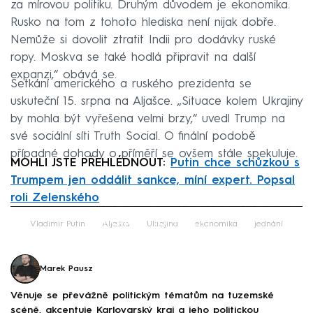
za mírovou politiku. Druhým důvodem je ekonomika.
Rusko na tom z tohoto hlediska není nijak dobře.
Nemůže si dovolit ztratit Indii pro dodávky ruské
ropy. Moskva se také hodlá připravit na další
expanzi,“ obává se.
Setkání amerického a ruského prezidenta se
uskuteční 15. srpna na Aljašce. „Situace kolem Ukrajiny
by mohla být vyřešena velmi brzy,“ uvedl Trump na
své sociální síti Truth Social. O finální podobě
případné dohody o příměří se ovšem stále spekuluje.
MOHLI JSTE PŘEHLÉDNOUT:
Putin chce schůzkou s
Trumpem jen oddálit sankce, míní expert. Popsal
roli Zelenského
Failed to fetch
Vladimir Putin
Aljaška
Ukrajina
ekonomika
jednání
Marek Pausz
Věnuje se převážně politickým tématům na tuzemské
scéně, akcentuje Karlovarský kraj a jeho politickou