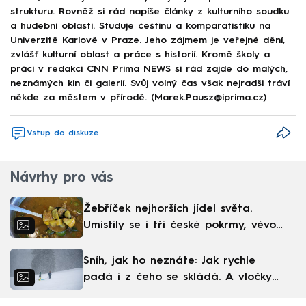
strukturu. Rovněž si rád napíše články z kulturního soudku
a hudební oblasti. Studuje češtinu a komparatistiku na
Univerzitě Karlově v Praze. Jeho zájmem je veřejné dění,
zvlášť kulturní oblast a práce s historií. Kromě školy a
práci v redakci CNN Prima NEWS si rád zajde do malých,
neznámých kin či galerií. Svůj volný čas však nejradši tráví
někde za městem v přírodě. (Marek.Pausz@iprima.cz)
Vstup do diskuze
Návrhy pro vás
Žebříček nejhorších jídel světa.
Umístily se i tři české pokrmy, vévodí
skandinávská kuchyně
Sníh, jak ho neznáte: Jak rychle
padá i z čeho se skládá. A vločky
nejsou bílé