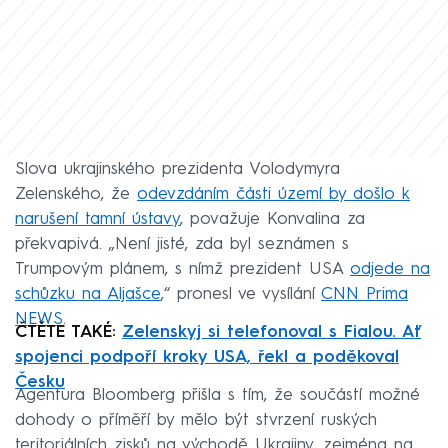
Slova ukrajinského prezidenta Volodymyra
Zelenského, že
odevzdáním části území by došlo k
narušení tamní ústavy
, považuje Konvalina za
překvapivá. „Není jisté, zda byl seznámen s
Trumpovým plánem, s nímž prezident USA
odjede na
schůzku na Aljašce
,“ pronesl ve vysílání
CNN Prima
NEWS
.
ČTĚTE TAKÉ:
Zelenskyj si telefonoval s Fialou. Ať
spojenci podpoří kroky USA, řekl a poděkoval
Česku
Agentura Bloomberg přišla s tím, že součástí možné
dohody o příměří by mělo být stvrzení ruských
teritoriálních zisků na východě Ukrajiny, zejména na