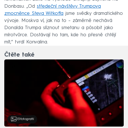
Donbasu. „Od
středeční návštěvy Trumpova
zmocněnce Steva Witkoffa
jsme svědky dramatického
vývoje. Moskva ví, jak na to – záměrně nechává
Donalda Trumpa slíznout smetanu a působit jako
mírotvůrce. Dostávají ho tam, kde ho přesně chtějí
mít,“ tvrdí Konvalina.
Čtěte také
13
fotografií