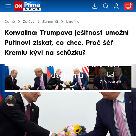
Domů
Zprávy
Zahraničí
Ukrajina
Konvalina: Trumpova ješitnost umožní
Putinovi získat, co chce. Proč šéf
Kremlu kývl na schůzku?
Žádná položka z playlistu není
dostupná.
7 fotografií
Marek Pausz
9. srp 2025, 12:55
Moskva dostává amerického prezidenta
Donalda Trumpa přesně tam, kde ho chce