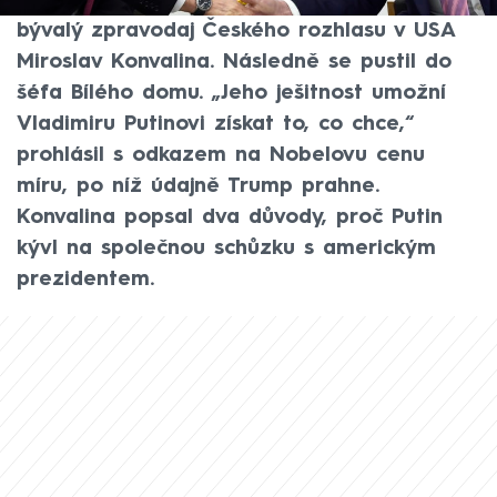
mít, řekl ve vysílání CNN Prima NEWS
bývalý zpravodaj Českého rozhlasu v USA
Miroslav Konvalina. Následně se pustil do
šéfa Bílého domu. „Jeho ješitnost umožní
Vladimiru Putinovi získat to, co chce,“
prohlásil s odkazem na Nobelovu cenu
míru, po níž údajně Trump prahne.
Konvalina popsal dva důvody, proč Putin
kývl na společnou schůzku s americkým
prezidentem.