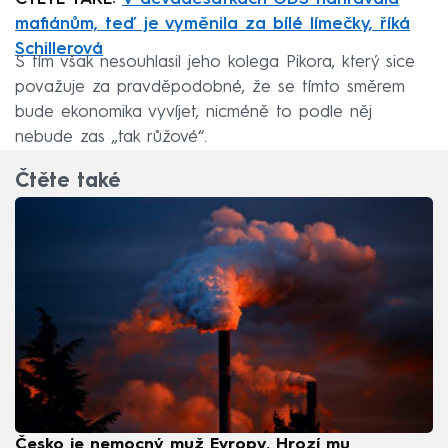
mafiánům, teď je vyměnila za bílé límečky, říká
Schillerová
S tím však nesouhlasil jeho kolega Pikora, který sice
považuje za pravděpodobné, že se tímto směrem
bude ekonomika vyvíjet, nicméně to podle něj
nebude zas „tak růžové“.
Čtěte také
Česko je nemocný muž Evropy. Hrozí mu