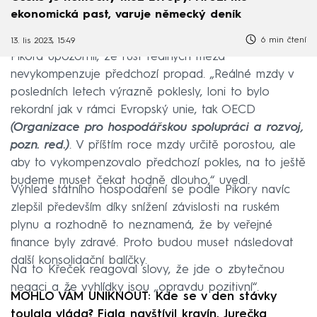
ekonomická past, varuje německý deník
6 min čtení
13. lis 2023, 15:49
Pikora upozornil, že růst reálných mezd
nevykompenzuje předchozí propad. „Reálné mzdy v
posledních letech výrazně poklesly, loni to bylo
rekordní jak v rámci Evropský unie, tak OECD
(Organizace pro hospodářskou spolupráci a rozvoj,
pozn. red.)
. V příštím roce mzdy určitě porostou, ale
aby to vykompenzovalo předchozí pokles, na to ještě
budeme muset čekat hodně dlouho,“ uvedl.
Výhled státního hospodaření se podle Pikory navíc
zlepšil především díky snížení závislosti na ruském
plynu a rozhodně to neznamená, že by veřejné
finance byly zdravé. Proto budou muset následovat
další konsolidační balíčky.
Na to Křeček reagoval slovy, že jde o zbytečnou
negaci a že vyhlídky jsou „opravdu pozitivní“.
MOHLO VÁM UNIKNOUT: Kde se v den stávky
toulala vláda? Fiala navštívil kravín, Jurečka