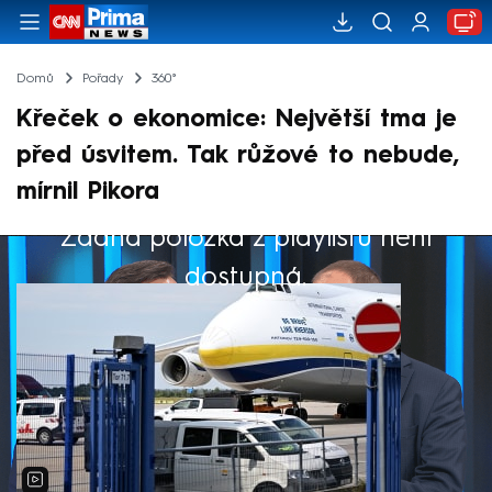
Domů
Pořady
360°
Křeček o ekonomice: Největší tma je
před úsvitem. Tak růžové to nebude,
mírnil Pikora
Žádná položka z playlistu není
Výběr redakce
dostupná.