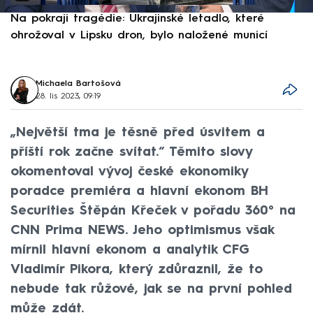
Na pokraji tragédie: Ukrajinské letadlo, které
P
ohrožoval v Lipsku dron, bylo naložené municí
e
Michaela Bartošová
28. lis 2023, 09:19
„Největší tma je těsně před úsvitem a
příští rok začne svítat.“ Těmito slovy
okomentoval vývoj české ekonomiky
poradce premiéra a hlavní ekonom BH
Securities Štěpán Křeček v pořadu 360° na
CNN Prima NEWS. Jeho optimismus však
mírnil hlavní ekonom a analytik CFG
Vladimír Pikora, který zdůraznil, že to
nebude tak růžové, jak se na první pohled
může zdát.