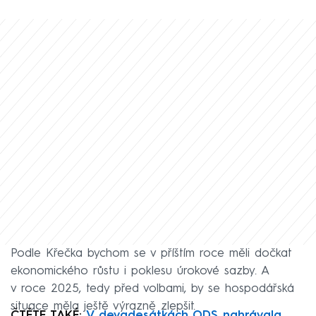
Podle Křečka bychom se v příštím roce měli dočkat
ekonomického růstu i poklesu úrokové sazby. A
v roce 2025, tedy před volbami, by se hospodářská
situace měla ještě výrazně zlepšit.
ČTĚTE TAKÉ:
V devadesátkách ODS nahrávala