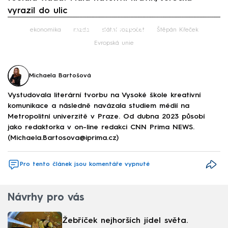
vyrazil do ulic
Failed to fetch
ekonomika
mzda
státní rozpočet
Štěpán Křeček
Evropská unie
Michaela Bartošová
Vystudovala literární tvorbu na Vysoké škole kreativní
komunikace a následně navázala studiem médií na
Metropolitní univerzitě v Praze. Od dubna 2023 působí
jako redaktorka v on-line redakci CNN Prima NEWS.
(Michaela.Bartosova@iprima.cz)
Pro tento článek jsou komentáře vypnuté
Návrhy pro vás
Žebříček nejhorších jídel světa.