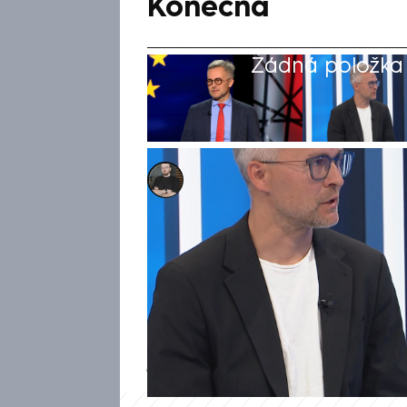
Konečná
Žádná položka z
Marek Pausz
9. srp 2025, 18:39
Evropa musí zajistit, aby Ukra
možném míru, uvedl v pořad
Ondřej Krutílek (ODS). Zdůraz
chyběl prezident Volodymyr Zel
by zhroucení Ukrajiny. Podle
je země na pokraji kolapsu již