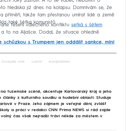
nanční toky zastaví. A to se vůbec nebavím o
oto hlediska již dnes na kolapsu. Domnívám se, že
na příměří, takže tam přestanou umírat lidé a země
kla také šéfka komunistů.
edně řešení válečného konfliktu
setká s šéfem
 a to na Aljašce. Dodal, že situace ohledně
e schůzkou s Trumpem jen oddálit sankce, míní
iled to fetch
Evropská unie
území
europoslanec
na tuzemské scéně, akcentuje Karlovarský kraj a jeho
e články z kulturního soudku a hudební oblasti. Studuje
arlově v Praze. Jeho zájmem je veřejné dění, zvlášť
ě školy a práci v redakci CNN Prima NEWS si rád zajde
j volný čas však nejradši tráví někde za městem v