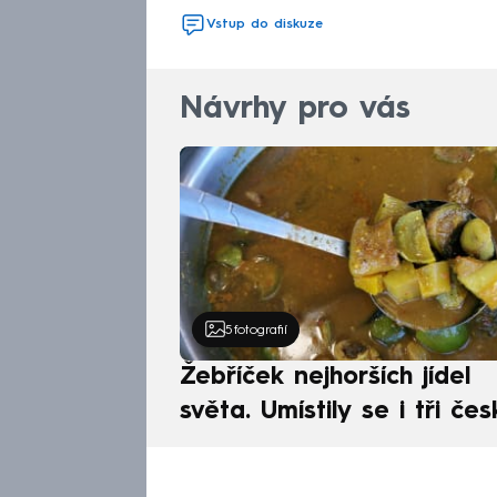
Vstup do diskuze
Návrhy pro vás
5
fotografií
Žebříček nejhorších jídel
světa. Umístily se i tři čes
pokrmy, vévodí skandináv
kuchyně