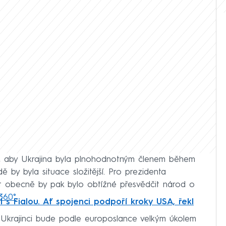
stit, aby Ukrajina byla plnohodnotným členem během
 by byla situace složitější. Pro prezidenta
nt obecně by pak bylo obtížné přesvědčit národ o
360°
.
l s Fialou. Ať spojenci podpoří kroky USA, řekl
 Ukrajinci bude podle europoslance velkým úkolem