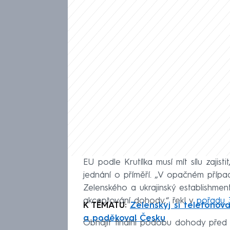
EU podle Krutílka musí mít sílu zaji
jednání o příměří. „V opačném případě
Zelenského a ukrajinský establishme
akceptování dohody,“ řekl v
pořadu 
K TÉMATU:
Zelenskyj si telefonova
a poděkoval Česku
Obhájit finální podobu dohody před