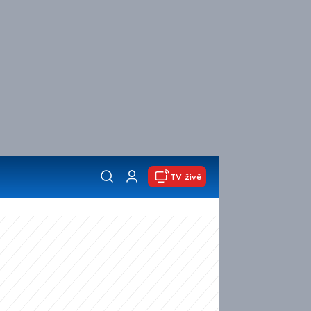
TV živě