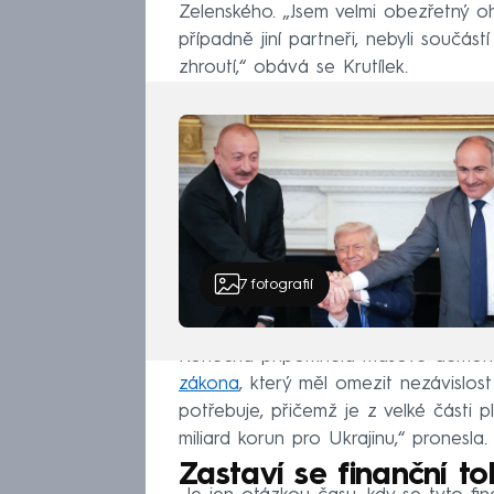
Zelenského. „Jsem velmi obezřetný oh
případně jiní partneři, nebyli součástí
zhroutí,“ obává se Krutílek.
7
fotografií
Konečná připomněla masové demonstr
zákona
, který měl omezit nezávislos
potřebuje, přičemž je z velké části p
miliard korun pro Ukrajinu,“ pronesla.
Zastaví se finanční to