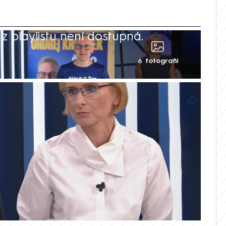
 playlistu není dostupná.
6 fotografií
jina byla přítomna jednání o příměří i
u 360° na CNN Prima NEWS europoslanec
nil, že pokud by u klíčových rozhodnutí
enskyj, popřípadě jiní partneři, hrozilo
 europoslankyně Kateřiny Konečné (KSČM)
 dnes.