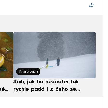
31
fotografií
Sníh, jak ho neznáte: Jak
ké
rychle padá i z čeho se
ská
skládá. A vločky nejsou bílé