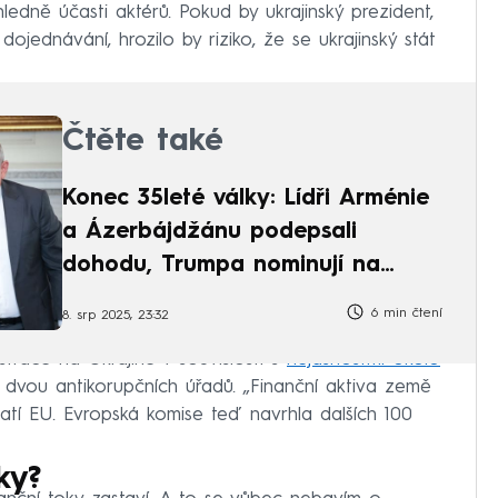
ledně účasti aktérů. Pokud by ukrajinský prezident,
 dojednávání, hrozilo by riziko, že se ukrajinský stát
Čtěte také
Konec 35leté války: Lídři Arménie
a Ázerbájdžánu podepsali
dohodu, Trumpa nominují na
Nobelovku
6 min čtení
8. srp 2025, 23:32
ace na Ukrajině v souvislosti s
nejasnostmi okolo
t dvou antikorupčních úřadů. „Finanční aktiva země
latí EU. Evropská komise teď navrhla dalších 100
ky?