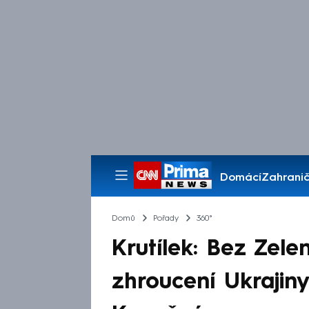
Domácí
Zahranič
Pořady
Domů
Pořady
360°
Krutílek: Bez Zele
zhroucení Ukrajiny