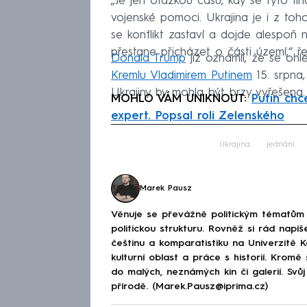
„Je jen otázkou času, kdy se tyto fi
vojenské pomoci. Ukrajina je i z toh
se konflikt zastaví a dojde alespoň 
přestane přicházet o části území,“ ře
Donald Trump
již oznámil, že se ohl
Kremlu Vladimirem Putinem
15. srpna,
Ukrajiny by mohla být brzy vyřešena.
MOHLO VÁM UNIKNOUT:
Putin chc
expert. Popsal roli Zelenského
Fa
Ukrajina
jednání
Marek Pausz
Věnuje se převážně politickým tématům 
politickou strukturu. Rovněž si rád napíš
češtinu a komparatistiku na Univerzitě K
kulturní oblast a práce s historií. Krom
do malých, neznámých kin či galerií. Svů
přírodě. (Marek.Pausz@iprima.cz)