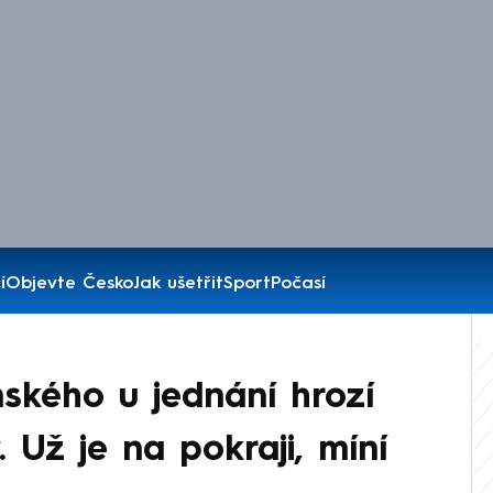
í
Objevte Česko
Jak ušetřit
Sport
Počasí
nského u jednání hrozí
. Už je na pokraji, míní