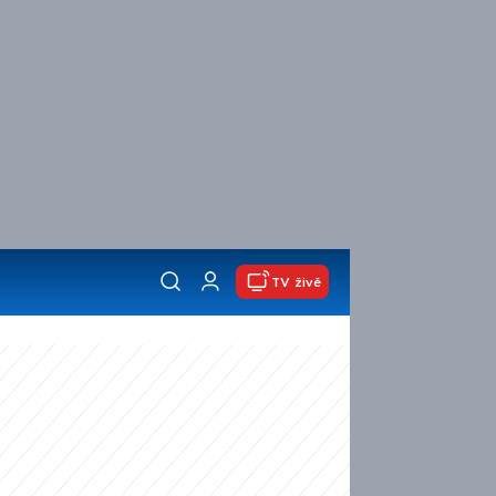
TV živě