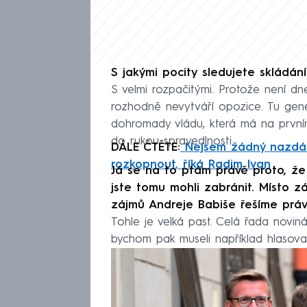
S jakými pocity sledujete skládání
S velmi rozpačitými. Protože není dn
rozhodně nevytváří opozice. Tu gene
dohromady vládu, která má na prvním
do rukou spravedlnosti.
DÁLE ČTĚTE:
Nejsem žádný nazdáre
rozkopnout, říká Radim Ivan
Já se na to ptám právě proto, že 
jste tomu mohli zabránit. Místo z
zájmů Andreje Babiše řešíme právě
Tohle je velká past. Celá řada novinář
bychom pak museli například hlasova