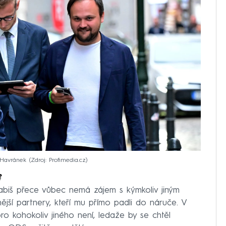
 Havránek
Zdroj: Profimedia.cz
?
Babiš přece vůbec nemá zájem s kýmkoliv jiným
ější partnery, kteří mu přímo padli do náruče. V
pro kohokoliv jiného není, ledaže by se chtěl