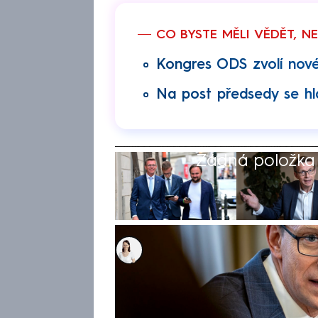
CO BYSTE MĚLI VĚDĚT, N
Kongres ODS zvolí nové
Na post předsedy se hl
Žádná položka z
Karolína Neubergerová
13. lis 2025, 08:02
Kandidát na předsedu ODS a d
(ODS) vylučuje, že by se v hon