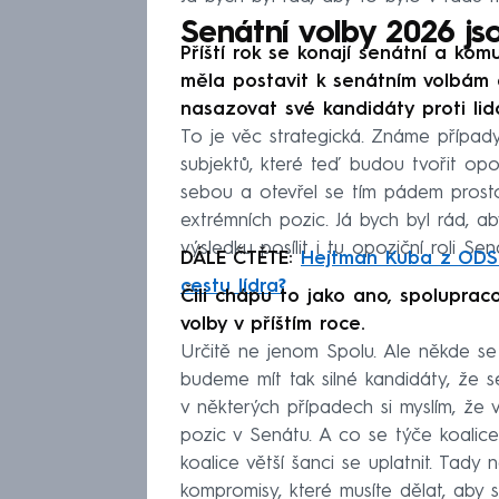
Senátní volby 2026 j
Příští rok se konají senátní a ko
měla postavit k senátním volbám 
nasazovat své kandidáty proti li
To je věc strategická. Známe případ
subjektů, které teď budou tvořit opoz
sebou a otevřel se tím pádem prost
extrémních pozic. Já bych byl rád, 
výsledku posílit i tu opoziční roli S
DÁLE ČTĚTE:
Hejtman Kuba z ODS 
cestu lídra?
Čili chápu to jako ano, spoluprac
volby v příštím roce.
Určitě ne jenom Spolu. Ale někde s
budeme mít tak silné kandidáty, že 
v některých případech si myslím, že
pozic v Senátu. A co se týče koalice
koalice větší šanci se uplatnit. Tady
kompromisy, které musíte dělat, aby s