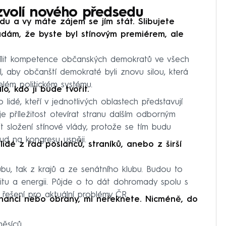
volí nového předsedu
u a vy máte zájem se jím stát. Slibujete
ádám, že byste byl stínovým premiérem, ale
sílit kompetence občanských demokratů ve všech
ál, aby občanští demokraté byli znovu silou, která
elém politickém systému.
lo, kdo ji bude tvořit.
idé, kteří v jednotlivých oblastech představují
je příležitost otevírat stranu dalším odborným
t složení stínové vlády, protože se tím budu
kud na kongresu uspěji.
idé z řad poslanců, straníků, anebo z širší
bu, tak z krajů a ze senátního klubu. Budou to
ivitu a energii. Půjde o to dát dohromady spolu s
í řešení pro aktuální problémy ČR.
financí nebo obrany, mi neřeknete. Nicméně, do
ěsíců.