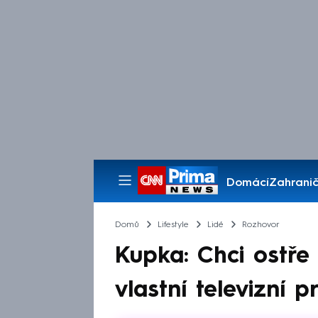
Domácí
Zahranič
Pořady
Domů
Lifestyle
Lidé
Rozhovor
Kupka: Chci ostře
vlastní televizní 