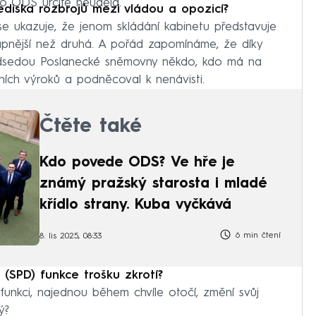
to ODS určitě neudělá.
ediska rozbrojů mezi vládou a opozicí?
 ukazuje, že jenom skládání kabinetu představuje
apnější než druhá. A pořád zapomínáme, že díky
edsedou Poslanecké sněmovny někdo, kdo má na
ích výroků a podněcoval k nenávisti.
Čtěte také
Kdo povede ODS? Ve hře je
známý pražský starosta i mladé
křídlo strany. Kuba vyčkává
6 min čtení
8. lis 2025, 08:33
(SPD) funkce trošku zkrotí?
unkci, najednou během chvíle otočí, změní svůj
ý?