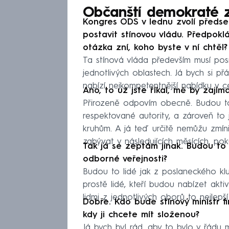
Občanští demokraté z
Kongres ODS v lednu zvolí předsed
postavit stínovou vládu. Předpokl
otázka zní, koho byste v ní chtěl?
Ta stínová vláda především musí po
jednotlivých oblastech. Já bych si př
nabízí nejkompetentnější nabídku v c
Ano, to už jste říkal, mě by zajíma
Přirozeně odpovím obecně. Budou to l
respektované autority, a zároveň to 
kruhům. A já teď určitě nemůžu zmíni
zabývat v následujících měsících, po
Tak já se zeptám jinak. Budou to l
odborné veřejnosti?
Budou to lidé jak z poslaneckého klu
prostě lidé, kteří budou nabízet akt
lidmi z jednotlivých oborů to nejlepš
Dobře. Kdo bude stínový ministr 
kdy ji chcete mít složenou?
Já bych byl rád, aby to bylo v řádu m