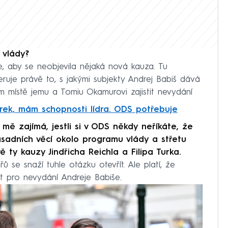
 vlády?
e, aby se neobjevila nějaká nová kauza. Tu
ruje právě to, s jakými subjekty Andrej Babiš dává
 místě jemu a Tomiu Okamurovi zajistit nevydání
k, mám schopnosti lídra. ODS potřebuje
mě zajímá, jestli si v ODS někdy neříkáte, že
ásadních věcí okolo programu vlády a střetu
 ty kauzy Jindřicha Reichla a Filipa Turka.
ů se snaží tuhle otázku otevřít. Ale platí, že
t pro nevydání Andreje Babiše.