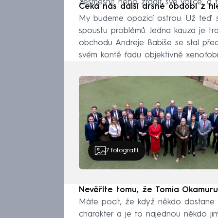
zesměšnit nebo zradit své voliče, a 
Čeká nás další drsné období z hl
My budeme opozicí ostrou. Už teď se
spoustu problémů. Jedna kauza je tr
obchodu Andreje Babiše se stal př
svém kontě řadu objektivně xenofobn
7
fotografií
Nevěříte tomu, že Tomia Okamuru 
Máte pocit, že když někdo dostane f
charakter a je to najednou někdo jin