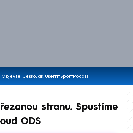
í
Objevte Česko
Jak ušetřit
Sport
Počasí
 řezanou stranu. Spustíme
proud ODS