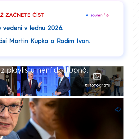
EŽ ZAČNETE ČÍST
 vedení v lednu 2026.
ásí Martin Kupka a Radim Ivan.
 playlistu není dostupná.
8 fotografií
osluhující ministr dopravy Martin Kupka
bě za novými voliči ODS tzv. rozkročila.