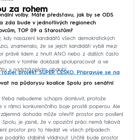
sou za rohem
munální volby. Máte představu, jak by se ODS
a zda bude v jednotlivých regionech
dovcům, TOP 09 a Starostům?
y, kdy nasazení kandidátů všech demokratických
ici, znamenalo, že se jejich kandidáti vybili mezi
or právě lidem z hnutí ANO nebo z dalších často
abychom v tomhle dokázali spolupracovat a ve
enátu v nadcházejícím období.
rozjel projekt SUPER ČESKO. Připravuje se na
ovat na půdorysu koalice Spolu pro senátní
e třeba nebudeme schopni domluvit, protože
se v rámci konkurenčního boje prostě poperou. Ale
 vzájemná dohoda může otevřít prostor pro posílení
 Spolu, je jasné, že v opoziční práci nemá taková
 není prostor pro to hledat ve všech případech
e podařilo stabilně vládnout. Určitě bude prostor