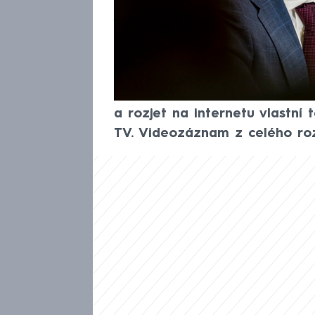
„Já chci ostře řezanou ODS, 
praktickými řešeními pro běžn
lidí,“ řekl ve velkém rozhovo
v roce 2026 nevyloučil, že O
spřízněnými stranami. Oznámil
a rozjet na internetu vlastní
TV. Videozáznam z celého ro