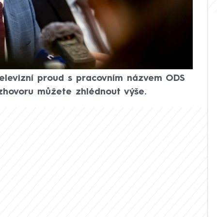
která ale bude schopná dobrými
é situace oslovit mnohem širší skupiny
ru pro CNN Prima NEWS. Pro senátní volby
DS bude opět spolupracovat se
 také, že chce začít s intenzivní kampaní
 televizní proud s pracovním názvem ODS
zhovoru můžete zhlédnout výše.