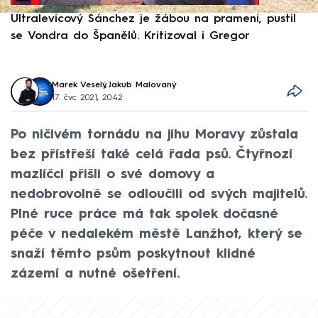
Ultralevicový Sánchez je žábou na prameni, pustil
P
se Vondra do Španělů. Kritizoval i Gregor
F
Marek Veselý
,
Jakub Malovaný
17. čvc 2021, 20:42
Po ničivém tornádu na jihu Moravy zůstala
bez přístřeší také celá řada psů. Čtyřnozí
mazlíčci přišli o své domovy a
nedobrovolně se odloučili od svých majitelů.
Plné ruce práce má tak spolek dočasné
péče v nedalekém městě Lanžhot, který se
snaží těmto psům poskytnout klidné
zázemí a nutné ošetření.