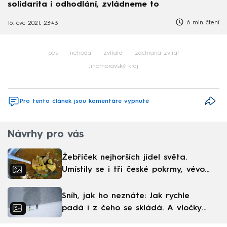
solidarita i odhodlání, zvládneme to
6 min čtení
16. čvc 2021, 23:43
pes
nehoda
zvířata
záchrana zvířat
Jihomoravský kraj
Pro tento článek jsou komentáře vypnuté
Návrhy pro vás
Žebříček nejhorších jídel světa.
Umístily se i tři české pokrmy, vévodí
skandinávská kuchyně
Sníh, jak ho neznáte: Jak rychle
padá i z čeho se skládá. A vločky
nejsou bílé