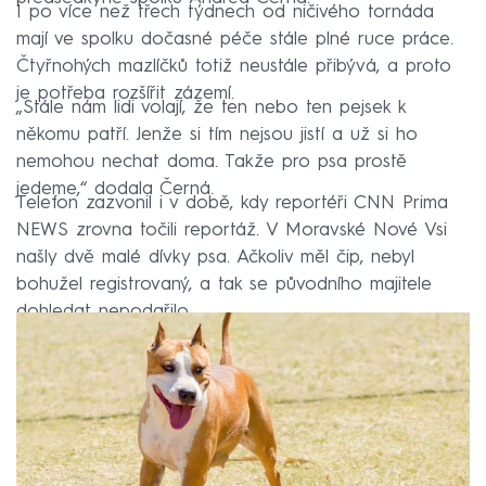
I po více než třech týdnech od ničivého tornáda
mají ve spolku dočasné péče stále plné ruce práce.
Čtyřnohých mazlíčků totiž neustále přibývá, a proto
je potřeba rozšířit zázemí.
„Stále nám lidi volají, že ten nebo ten pejsek k
někomu patří. Jenže si tím nejsou jistí a už si ho
nemohou nechat doma. Takže pro psa prostě
jedeme,“ dodala Černá.
Telefon zazvonil i v době, kdy reportéři CNN Prima
NEWS zrovna točili reportáž. V Moravské Nové Vsi
našly dvě malé dívky psa. Ačkoliv měl čip, nebyl
bohužel registrovaný, a tak se původního majitele
dohledat nepodařilo.