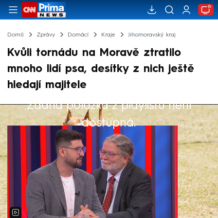
Domů
Zprávy
Domácí
Kraje
Jihomoravský kraj
Kvůli tornádu na Moravě ztratilo
mnoho lidí psa, desítky z nich ještě
hledají majitele
Žádná položka z playlistu není
Výběr redakce
dostupná.