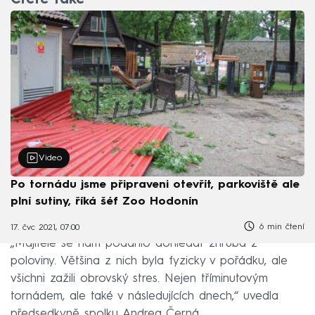
Čtěte také
Video
Po tornádu jsme připraveni otevřít, parkoviště ale
plní sutiny, říká šéf Zoo Hodonín
6 min čtení
17. čvc 2021, 07:00
„Majitele se nám podařilo dohledat zhruba z
poloviny. Většina z nich byla fyzicky v pořádku, ale
všichni zažili obrovský stres. Nejen tříminutovým
tornádem, ale také v následujících dnech,“ uvedla
předsedkyně spolku Andrea Černá.