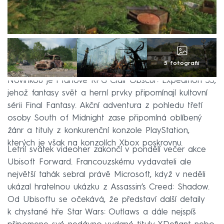
5 fotografií
Novinkou je i tahové RPG Clair Obscur: Expedition 33,
jehož fantasy svět a herní prvky připomínají kultovní
sérii Final Fantasy. Akční adventura z pohledu třetí
osoby South of Midnight zase připomíná oblíbený
žánr a tituly z konkurenční konzole PlayStation,
kterých je však na konzolích Xbox poskrovnu.
Letní svátek videoher zakončí v pondělí večer akce
Ubisoft Forward. Francouzskému vydavateli ale
největší tahák sebral právě Microsoft, když v neděli
ukázal hratelnou ukázku z Assassin’s Creed: Shadow.
Od Ubisoftu se očekává, že představí další detaily
k chystané hře Star Wars: Outlaws a dále nejspíš