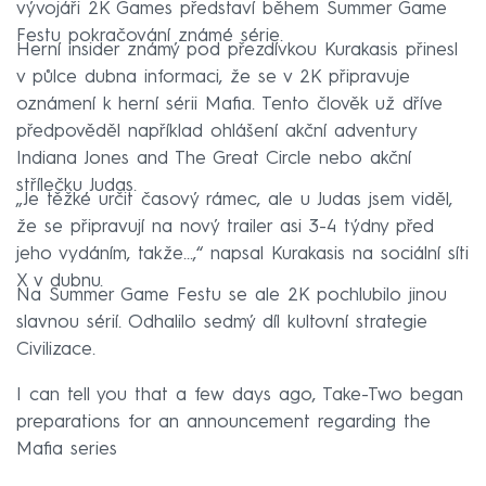
vývojáři 2K Games představí během Summer Game
Festu pokračování známé série.
Herní insider známý pod přezdívkou Kurakasis přinesl
v půlce dubna informaci, že se v 2K připravuje
oznámení k herní sérii Mafia. Tento člověk už dříve
předpověděl například ohlášení akční adventury
Indiana Jones and The Great Circle nebo akční
střílečku Judas.
„Je těžké určit časový rámec, ale u Judas jsem viděl,
že se připravují na nový trailer asi 3-4 týdny před
jeho vydáním, takže...,“ napsal Kurakasis na sociální síti
X v dubnu.
Na Summer Game Festu se ale 2K pochlubilo jinou
slavnou sérií. Odhalilo sedmý díl kultovní strategie
Civilizace.
I can tell you that a few days ago, Take-Two began
preparations for an announcement regarding the
Mafia series