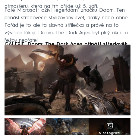
atmosféru, která na trh přijde už 5. září.
Poté Microsoft oživil legendární značku Doom. Ten
přináší středověce stylizovaný svět, draky nebo ohně.
Pořád je to ale ta slavná střílečka a právě na to
vývojáři lákají. Doom: The Dark Ages byl plný akce a
řežby nepřátel.
GALERIE: Doom: The Dark Ages přináší středověk
6 fotografií