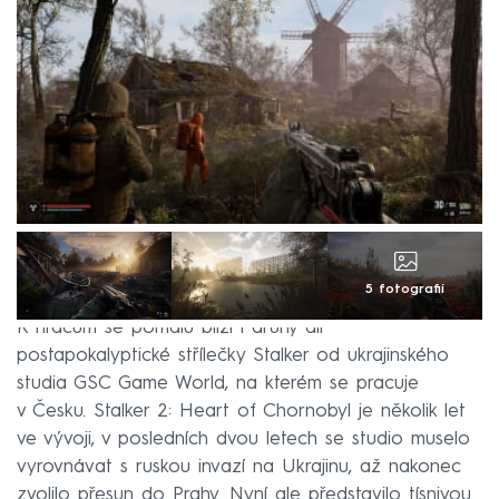
5 fotografií
K hráčům se pomalu blíží i druhý díl
postapokalyptické střílečky Stalker od ukrajinského
studia GSC Game World, na kterém se pracuje
v Česku. Stalker 2: Heart of Chornobyl je několik let
ve vývoji, v posledních dvou letech se studio muselo
vyrovnávat s ruskou invazí na Ukrajinu, až nakonec
zvolilo přesun do Prahy. Nyní ale představilo tísnivou