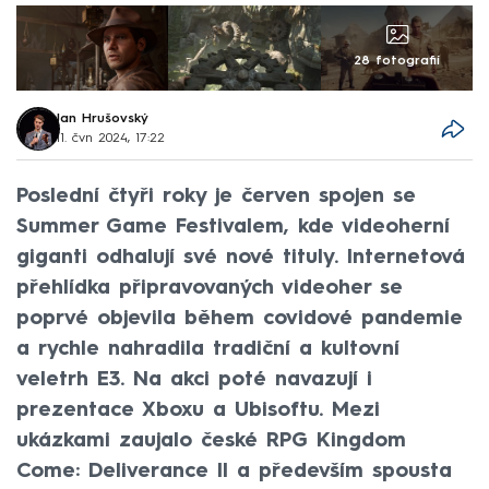
28 fotografií
Jan Hrušovský
11. čvn 2024, 17:22
Poslední čtyři roky je červen spojen se
Summer Game Festivalem, kde videoherní
giganti odhalují své nové tituly. Internetová
přehlídka připravovaných videoher se
poprvé objevila během covidové pandemie
a rychle nahradila tradiční a kultovní
veletrh E3. Na akci poté navazují i
prezentace Xboxu a Ubisoftu. Mezi
ukázkami zaujalo české RPG Kingdom
Come: Deliverance II a především spousta