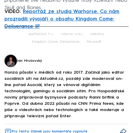
připomene své nedávno vydané tituly XDefiant nebo
Skull and Bones.
VIDEO:
Reportáž ze studia Warhorse. Co nám
prozradili vývojáři o obsahu Kingdom Come:
Deliverance II?
Failed to fetch
počítačové hry
Indiana Jones
videohry
Kingdom Come: Deliverance
Microsoft
Jan Hrušovský
Honza působí v médiích od roku 2017. Začínal jako editor
sociálních sítí na Aktuálně.cz, později zde moderoval on-
line pořad Asociál, který se věnoval digitálním
technologiím, gamingu a sociálním sítím. Pro Hospodářské
noviny připravoval byznysové podcasty Ranní brífink a
Poprvé. Od dubna 2022 působí na CNN Prima News, kde
píše o videohrách nebo technologiích a také moderuje a
připravuje televizní pořad Enter.
Pro tento článek jsou komentáře vypnuté