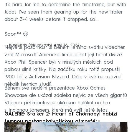
It's hard for me to determine the timeframe, but with
Judas I've seen them gearing up for the new trailer
about 3-4 weeks before it dropped, so...
Soon™️ 🙂
— Kurakasis (@Kurakasis)
April 16, 2024
Největší pozornost si během letního svátku videoher
vzal Microsoft. Americká firma a šéf její herní divize
Xbox Phill Spencer byli v minulých měsících pod
palbou silné kritiky. Na začátku roku totiž propustil
1900 lidí z Activision Blizzard. Dále v květnu uzavřel
několik herních studií.
Během své nedělní prezentace Xbox Games
Showcase ale ukázal zdaleka nejvíc ze všech gigantů.
Vtipnou pětiminutovou ukázkou nalákal na hru
s Indianou Jonesem, která má vyjít ještě letos.
GALERIE: Stalker 2: Heart of Chornobyl nabízí
temnou postapokalyptickou atmosféru