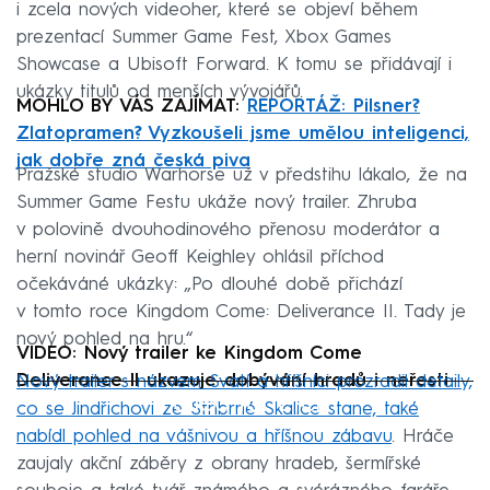
i zcela nových videoher, které se objeví během
prezentací Summer Game Fest, Xbox Games
Showcase a Ubisoft Forward. K tomu se přidávají i
ukázky titulů od menších vývojářů.
MOHLO BY VÁS ZAJÍMAT:
REPORTÁŽ: Pilsner?
Zlatopramen? Vyzkoušeli jsme umělou inteligenci,
jak dobře zná česká piva
Pražské studio Warhorse už v předstihu lákalo, že na
Summer Game Festu ukáže nový trailer. Zhruba
v polovině dvouhodinového přenosu moderátor a
herní novinář Geoff Keighley ohlásil příchod
očekáváné ukázky: „Po dlouhé době přichází
v tomto roce Kingdom Come: Deliverance II. Tady je
nový pohled na hru.“
VIDEO: Nový trailer ke Kingdom Come
Deliverance II ukazuje dobývání hradů i neřesti
Nový trailer s názvem Svatí a hříšníci prozradil detaily,
Failed to fetch
co se Jindřichovi ze Stříbrné Skalice stane, také
nabídl pohled na vášnivou a hříšnou zábavu
. Hráče
zaujaly akční záběry z obrany hradeb, šermířské