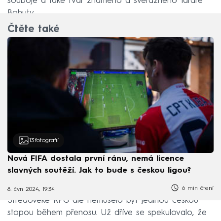
souboje a také tvář známého a svérázného faráře
Bohuty.
Čtěte také
13
fotografií
Nová FIFA dostala první ránu, nemá licence
slavných soutěží. Jak to bude s českou ligou?
6 min čtení
8. čvn 2024, 19:34
Středověké RPG ale nemuselo být jedinou českou
stopou během přenosu. Už dříve se spekulovalo, že