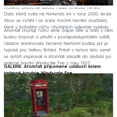
Nového života se dočká i další střílečka Perfect
Dark, která vyšla na Nintendo 64 v roce 2000. Jenže
Xbox se vytáhl i se zcela novými herními značkami,
které v bohatém výčtu chystaných videoher vynikaly.
Atomfall chystají tvůrci série Sniper Elite a hráči v něm
budou bojovat o přežití v postapokalyptickém světě.
Ukázce dominovala červená telefonní budka, jež je
typická pro Velkou Británii. Právě v historii této země
se autoři inspirovali a Atomfall zasadili do období po
jaderné havárii Windscale Fire z roku 1957.
GALERIE: Atomfall připomene události kolem
jaderné havárie Windscale Fire