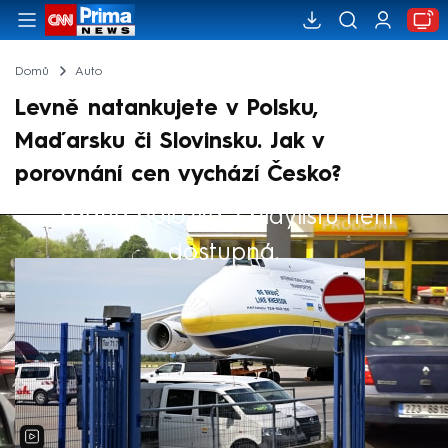
Domů
Auto
Levně natankujete v Polsku,
Maďarsku či Slovinsku. Jak v
porovnání cen vychází Česko?
Žádná položka z playlistu není
Výběr redakce
dostupná.