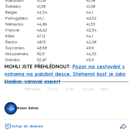
Rakousko
41,08
41,08
Švédsko
41,58
41,08
Belgie
42,34
44,1
Portugalsko
44,1
40,32
Německo
44,86
41,33
Francie
46,62
43,34
Itálie
47,12
44,1
Řecko
48,13
42,08
Švýcarsko
48,38
49,9
Nizozemsko
50,9
44,35
Dánsko
52,67
45,11
MOHLI JSTE PŘEHLÉDNOUT:
Pozor na cestování s
nohama na palubní desce. Stehenní kost je jako
kladivo, varoval expert
Failed to fetch
Německo
Polsko
ADAC
Evropa
ceny
Robin Běhal
Vstup do diskuze