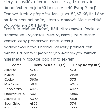
kterých návštěva čerpací stanice vyjde opravdu
draho. Vůbec nejdražší benzin v celé Evropě mají
Dánové, kteří v přepočtu tankují za 52,67 Kč/litr. Lépe
na tom není ani nafta, která v domově Malé mořské
víly vyjde na 45,11 Kč/litr.
Draho je také ve Francii, Itálii, Nizozemsku, Řecku a
tradičně ve Švýcarsku. Není výjimkou, že v těchto
zemích ceny pohonných hmot atakují
padesátikorunovou hranici. Veškerý přehled cen
benzinu a nafty v jednotlivých evropských zemích
naleznete v tabulce pod tímto textem
Země
Ceny benzinu (Kč)
Ceny nafty (Kč)
Slovinsko
37,04
37,8
Polsko
38,3
38,56
Česko
38,56
37,3
Maďarsko
39,31
40,07
Chorvatsko
40,32
40,57
Lucembursko
40,32
38,56
Slovensko
40,82
38,81
Španělsko
41,08
37,8