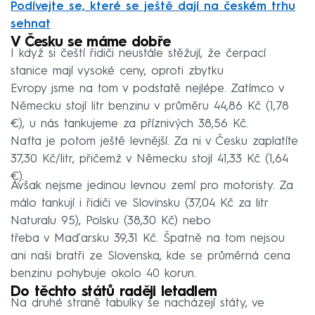
Podívejte se, které se ještě dají na českém trhu
sehnat
V Česku se máme dobře
I když si čeští řidiči neustále stěžují, že čerpací
stanice mají vysoké ceny, oproti zbytku
Evropy jsme na tom v podstatě nejlépe. Zatímco v
Německu stojí litr benzinu v průměru 44,86 Kč (1,78
€), u nás tankujeme za příznivých 38,56 Kč.
Nafta je potom ještě levnější. Za ni v Česku zaplatíte
37,30 Kč/litr, přičemž v Německu stojí 41,33 Kč (1,64
€).
Avšak nejsme jedinou levnou zemí pro motoristy. Za
málo tankují i řidiči ve Slovinsku (37,04 Kč za litr
Naturalu 95), Polsku (38,30 Kč) nebo
třeba v Maďarsku 39,31 Kč. Špatně na tom nejsou
ani naši bratři ze Slovenska, kde se průměrná cena
benzinu pohybuje okolo 40 korun.
Do těchto států raději letadlem
Na druhé straně tabulky se nacházejí státy, ve