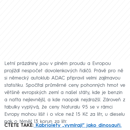
Letní prázdniny jsou v plném proudu a Evropou
projíždí nespočet dovolenkových řidičů. Právě pro ně
si německý autoklub ADAC připravil velmi zajímavou
statistiku. Spočítal průměrné ceny pohonných hmot ve
většině evropských zemí a našel státy, kde je benzin
a nafta nejlevnější, a kde naopak nejdražší. Zároveň z
tabulky vyplývá, že ceny Naturalu 95 se v rámci
Evropy mohou lišit i o více než 15 Kč za litr, u dieselu
pak o téměř 13 korun za litr.
ČTĚTE TAKÉ:
Kabriolety „vymírají“ jako dinosauři.