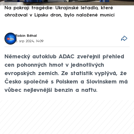
Na pokraji tragédie: Ukrajinské letadlo, které
P
ohrožoval v Lipsku dron, bylo naložené municí
e
Robin Běhal
3. srp 2024, 14:09
Německý autoklub ADAC zveřejnil přehled
cen pohonných hmot v jednotlivých
evropských zemích. Ze statistik vyplývá, že
Česko společně s Polskem a Slovinskem má
vůbec nejlevnější benzin a naftu.