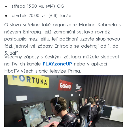
středa 13:30 vs. (#14) OG
čtvrtek 20:00 vs. (#18) forZe
O slovo si řekne také organizace Martina Kabrhela s
názvem Entropiq, jejíž zahraniční sestava rovněž
postoupila mezi elitu. Její počínání uzavře skupinovou
fázi, jednotlivé zápasy Entropiq se odehrají od 1. do
5. září.
Všechny zápasy s českými zástupci můžete sledovat
na Twitch kanále
PLAYzoneUP
nebo v aplikaci
HbbTV všech stanic televize Prima.