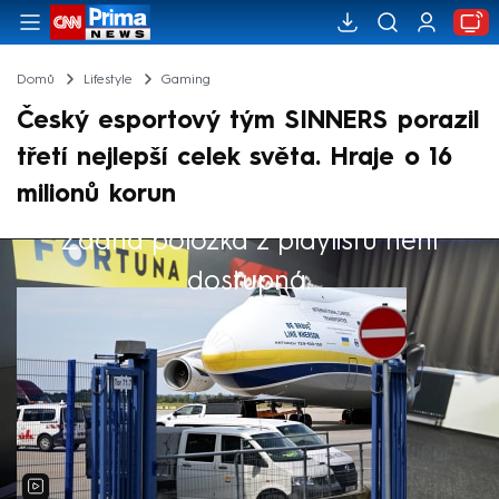
Domů
Lifestyle
Gaming
Český esportový tým SINNERS porazil
třetí nejlepší celek světa. Hraje o 16
milionů korun
Žádná položka z playlistu není
Výběr redakce
dostupná.