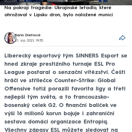
Na pokraji tragédie: Ukrajinské letadlo, které
P
ohrožoval v Lipsku dron, bylo naložené municí
e
Karin Dietiová
21. srp 2021, 19:35
Liberecký esportový tým SINNERS Esport se
hned zkraje prestižního turnaje ESL Pro
League postaral o senzační vítězství. Čeští
hráči ve střílečce Counter-Strike: Global
Offensive totiž porazili favorita ligy a třetí
nejlepší tým světa, a to francouzsko-
bosenský celek G2. O finanční balíček ve
výši 16 milionů korun bojuje i zahraniční
sestava domácí organizace Entropiq.
Všechny zápasy ESL můžete sledovat na