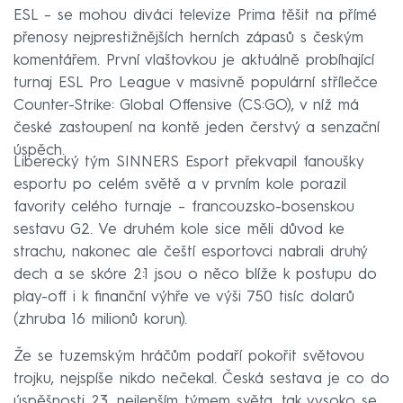
ESL – se mohou diváci televize Prima těšit na přímé
přenosy nejprestižnějších herních zápasů s českým
komentářem. První vlaštovkou je aktuálně probíhající
turnaj ESL Pro League v masivně populární střílečce
Counter-Strike: Global Offensive (CS:GO), v níž má
české zastoupení na kontě jeden čerstvý a senzační
úspěch.
Liberecký tým SINNERS Esport překvapil fanoušky
esportu po celém světě a v prvním kole porazil
favority celého turnaje – francouzsko-bosenskou
sestavu G2. Ve druhém kole sice měli důvod ke
strachu, nakonec ale čeští esportovci nabrali druhý
dech a se skóre 2:1 jsou o něco blíže k postupu do
play-off i k finanční výhře ve výši 750 tisíc dolarů
(zhruba 16 milionů korun).
Že se tuzemským hráčům podaří pokořit světovou
trojku, nejspíše nikdo nečekal. Česká sestava je co do
úspěšnosti 23. nejlepším týmem světa, tak vysoko se