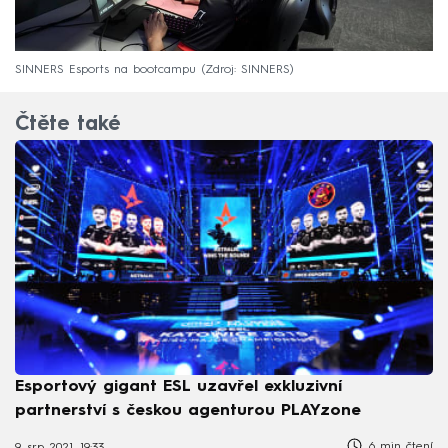
SINNERS Esports na bootcampu
Zdroj: SINNERS
Čtěte také
Esportový gigant ESL uzavřel exkluzivní
partnerství s českou agenturou PLAYzone
6 min čtení