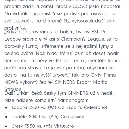
předtím žádní tuzemští hráči v CS:GO ještě nedostali.
Na virtuální Ligu mistrů se pečlivě připravovali – ve
své skupině si totiž kromě G2 vylosovali další elitní
protivníky.
„Když to porovnám s fotbalem, byl by ESL Pro
League srovnatelný asi s Champion’s League. Je to
obrovský turnaj, střetneme se s nejlepšími týmy z
celého světa. Naši hráči trénují osm až deset hodin
denně, mají trenéry ve fitness centru, mentální kouče i
pořádnou stravu. To je vše potřeba, abychom se
dostali na tu nejvyšší úroveň,“ řekl pro CNN Prima
NEWS výkonný ředitel SINNERS Esport Moritz
Straube.
Další utkání čeká český tým SINNERS už v neděli.
Níže najdete kompletní harmonogram.
sobota 13:30 vs. (#3) G2 Esports (odehráno)
neděle 20:00 vs. (#16) Complexity
úterý 13:30 vs. (#5) Virtus.pro