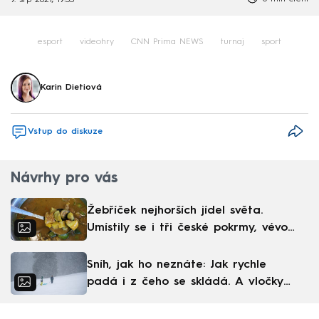
9. srp 2021, 19:33
esport
videohry
CNN Prima NEWS
turnaj
sport
Karin Dietiová
Vstup do diskuze
Návrhy pro vás
Žebříček nejhorších jídel světa.
Umístily se i tři české pokrmy, vévodí
skandinávská kuchyně
Sníh, jak ho neznáte: Jak rychle
padá i z čeho se skládá. A vločky
nejsou bílé