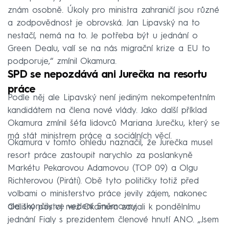
znám osobně. Úkoly pro ministra zahraničí jsou různé
a zodpovědnost je obrovská. Jan Lipavský na to
nestačí, nemá na to. Je potřeba být u jednání o
Green Dealu, valí se na nás migrační krize a EU to
podporuje,“ zmínil Okamura.
SPD se nepozdává ani Jurečka na resortu
práce
Podle něj ale Lipavský není jediným nekompetentním
kandidátem na člena nové vlády. Jako další příklad
Okamura zmínil šéfa lidovců Mariana Jurečku, který se
má stát ministrem práce a sociálních věcí.
Okamura v tomto ohledu naznačil, že Jurečka musel
resort práce zastoupit narychlo za poslankyně
Markétu Pekarovou Adamovou (TOP 09) a Olgu
Richterovou (Piráti). Obě tyto političky totiž před
volbami o ministerstvo práce jevily zájem, nakonec
ale skončily ve vedení Sněmovny.
Odlišný postoj než Okamura zaujali k pondělnímu
jednání Fialy s prezidentem členové hnutí ANO. „Jsem