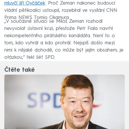
mluvčí Jiří Ovčáček
. Proč Zeman nakonec budoucí
vládní pětikoalici ustoupil, rozebíral ve vysílání CNN
Prima NEWS Tomio Okamura.
„V současné situaci se Miloš Zeman rozhodl
nevyvolat ústavní krizi, přestože Petr Fiala navrhl
nekompetentního pirátského kandidáta. Není to o
tom, kdo vyhrál a kdo prohrál. Nejspíš došlo mezi
nimi k nějaké dohodě, co může být jejím obsahem, je
otázkou,“ řekl šéf SPD.
Čtěte také