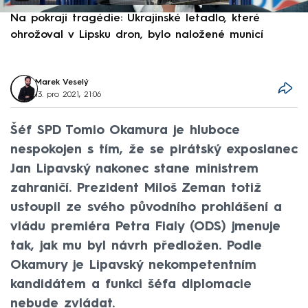
Na pokraji tragédie: Ukrajinské letadlo, které
P
ohrožoval v Lipsku dron, bylo naložené municí
e
Marek Veselý
13. pro 2021, 21:06
Šéf SPD Tomio Okamura je hluboce
nespokojen s tím, že se pirátský exposlanec
Jan Lipavský nakonec stane ministrem
zahraničí. Prezident Miloš Zeman totiž
ustoupil ze svého původního prohlášení a
vládu premiéra Petra Fialy (ODS) jmenuje
tak, jak mu byl návrh předložen. Podle
Okamury je Lipavský nekompetentním
kandidátem a funkci šéfa diplomacie
nebude zvládat.