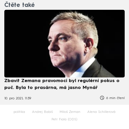
Čtěte také
Zbavit Zemana pravomocí byl regulérní pokus o
puč. Byla to prasárna, má jasno Mynář
6 min čtení
10. pro 2021, 11:39
politika
Andrej Babiš
Miloš Zeman
Alena Schillerová
Petr Fiala (ODS)