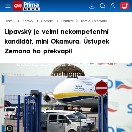
Domů
Zprávy
Domácí
Politika
Tomio Okamura
Lipavský je velmi nekompetentní
kandidát, míní Okamura. Ústupek
Zemana ho překvapil
Žádná položka z playlistu není
Výběr redakce
dostupná.