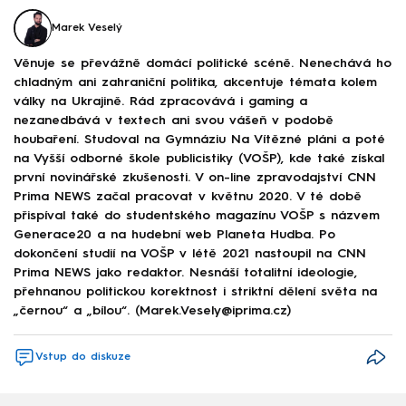
Marek Veselý
Věnuje se převážně domácí politické scéně. Nenechává ho
chladným ani zahraniční politika, akcentuje témata kolem
války na Ukrajině. Rád zpracovává i gaming a
nezanedbává v textech ani svou vášeň v podobě
houbaření. Studoval na Gymnáziu Na Vítězné pláni a poté
na Vyšší odborné škole publicistiky (VOŠP), kde také získal
první novinářské zkušenosti. V on-line zpravodajství CNN
Prima NEWS začal pracovat v květnu 2020. V té době
přispíval také do studentského magazínu VOŠP s názvem
Generace20 a na hudební web Planeta Hudba. Po
dokončení studií na VOŠP v létě 2021 nastoupil na CNN
Prima NEWS jako redaktor. Nesnáší totalitní ideologie,
přehnanou politickou korektnost i striktní dělení světa na
„černou“ a „bílou“. (Marek.Vesely@iprima.cz)
Vstup do diskuze