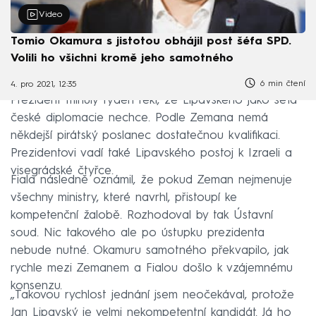
Video
Tomio Okamura s jistotou obhájil post šéfa SPD.
Volili ho všichni kromě jeho samotného
6 min čtení
4. pro 2021, 12:35
Prezident minulý týden řekl, že Lipavského jako šéfa
české diplomacie nechce. Podle Zemana nemá
někdejší pirátský poslanec dostatečnou kvalifikaci.
Prezidentovi vadí také Lipavského postoj k Izraeli a
visegrádské čtyřce.
Fiala následně oznámil, že pokud Zeman nejmenuje
všechny ministry, které navrhl, přistoupí ke
kompetenční žalobě. Rozhodoval by tak Ústavní
soud. Nic takového ale po ústupku prezidenta
nebude nutné. Okamuru samotného překvapilo, jak
rychle mezi Zemanem a Fialou došlo k vzájemnému
konsenzu.
„Takovou rychlost jednání jsem neočekával, protože
Jan Lipavský je velmi nekompetentní kandidát. Já ho