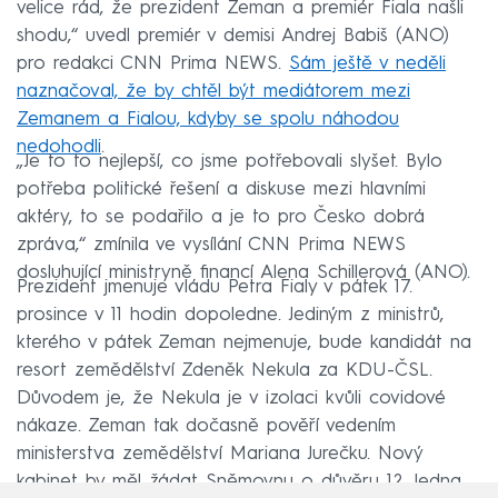
velice rád, že prezident Zeman a premiér Fiala našli
shodu,“ uvedl premiér v demisi Andrej Babiš (ANO)
pro redakci CNN Prima NEWS.
Sám ještě v neděli
naznačoval, že by chtěl být mediátorem mezi
Zemanem a Fialou, kdyby se spolu náhodou
nedohodli
.
„Je to to nejlepší, co jsme potřebovali slyšet. Bylo
potřeba politické řešení a diskuse mezi hlavními
aktéry, to se podařilo a je to pro Česko dobrá
zpráva,“ zmínila ve vysílání CNN Prima NEWS
dosluhující ministryně financí Alena Schillerová (ANO).
Prezident jmenuje vládu Petra Fialy v pátek 17.
prosince v 11 hodin dopoledne. Jediným z ministrů,
kterého v pátek Zeman nejmenuje, bude kandidát na
resort zemědělství Zdeněk Nekula za KDU-ČSL.
Důvodem je, že Nekula je v izolaci kvůli covidové
nákaze. Zeman tak dočasně pověří vedením
ministerstva zemědělství Mariana Jurečku. Nový
kabinet by měl žádat Sněmovnu o důvěru 12. ledna.