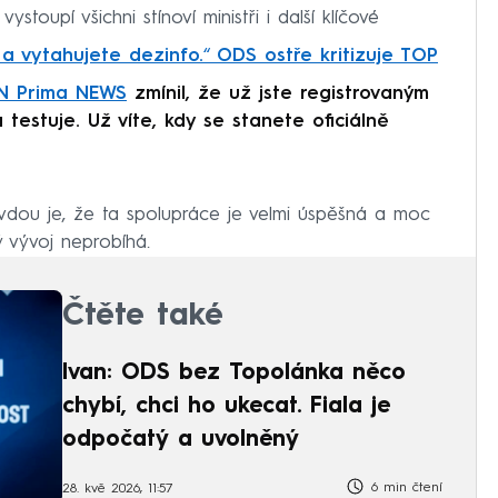
stoupí všichni stínoví ministři i další klíčové
 a vytahujete dezinfo.
“
ODS ostře kritizuje TOP
NN Prima NEWS
zmínil, že už jste registrovaným
testuje. Už víte, kdy se stanete oficiálně
ravdou je, že ta spolupráce je velmi úspěšná a moc
ký vývoj neprobíhá.
Čtěte také
Ivan: ODS bez Topolánka něco
chybí, chci ho ukecat. Fiala je
odpočatý a uvolněný
6 min čtení
28. kvě 2026, 11:57