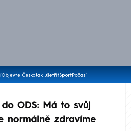
í
Objevte Česko
Jak ušetřit
Sport
Počasí
 do ODS: Má to svůj
se normálně zdravíme