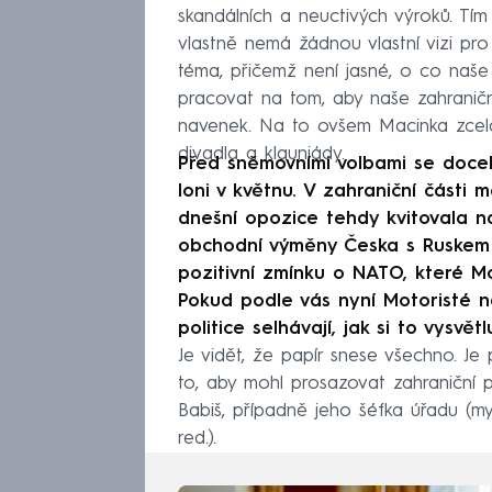
skandálních a neuctivých výroků. Tím
vlastně nemá žádnou vlastní vizi pro
téma, přičemž není jasné, o co naše z
pracovat na tom, aby naše zahraniční
navenek. Na to ovšem Macinka zcela
divadla a klauniády.
Před sněmovními volbami se doce
loni v květnu. V zahraniční části m
dnešní opozice tehdy kvitovala na
obchodní výměny Česka s Ruskem p
pozitivní zmínku o NATO, které Mot
Pokud podle vás nyní Motoristé n
politice selhávají, jak si to vysvětl
Je vidět, že papír snese všechno. J
to, aby mohl prosazovat zahraniční p
Babiš, případně jeho šéfka úřadu (m
red.).