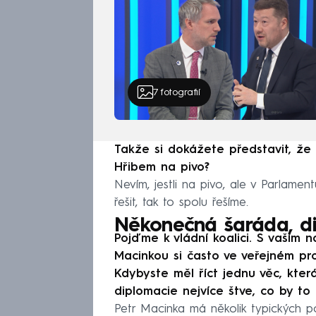
7
fotografií
Takže si dokážete představit, ž
Hřibem na pivo?
Nevím, jestli na pivo, ale v Parlam
řešit, tak to spolu řešíme.
Někonečná šaráda, di
Pojďme k vládní koalici. S vaším 
Macinkou si často ve veřejném pro
Kdybyste měl říct jednu věc, kter
diplomacie nejvíce štve, co by to 
Petr Macinka má několik typických po