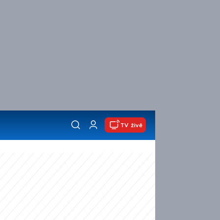
TV živě