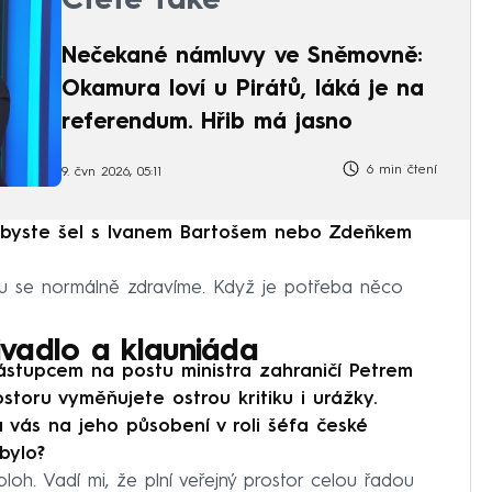
Čtěte také
Nečekané námluvy ve Sněmovně:
Okamura loví u Pirátů, láká je na
referendum. Hřib má jasno
6 min čtení
9. čvn 2026, 05:11
e byste šel s Ivanem Bartošem nebo Zdeňkem
entu se normálně zdravíme. Když je potřeba něco
vadlo a klauniáda
nástupcem na postu ministra zahraničí Petrem
storu vyměňujete ostrou kritiku i urážky.
á vás na jeho působení v roli šéfa české
bylo?
loh. Vadí mi, že plní veřejný prostor celou řadou