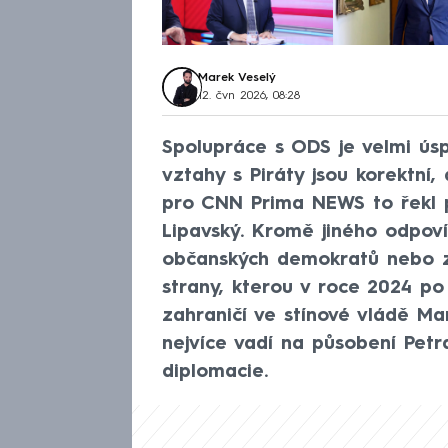
Marek Veselý
12. čvn 2026, 08:28
Spolupráce s ODS je velmi úsp
vztahy s Piráty jsou korektní,
pro CNN Prima NEWS to řekl p
Lipavský. Kromě jiného odpov
občanských demokratů nebo zd
strany, kterou v roce 2024 po 
zahraničí ve stínové vládě Ma
nejvíce vadí na působení Petr
diplomacie.