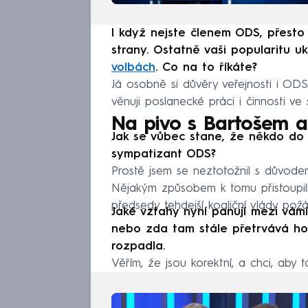
I když nejste členem ODS, přesto 
strany. Ostatně vaši popularitu 
volbách
. Co na to říkáte?
Já osobně si důvěry veřejnosti i OD
věnuji poslanecké práci i činnosti v
Na pivo s Bartošem a
Jak se vůbec stane, že někdo do v
sympatizant ODS?
Prostě jsem se neztotožnil s důvodem
Nějakým způsobem k tomu přistoupili 
předsedy tehdejší koaliční vlády požád
Jaké vztahy nyní panují mezi vámi 
nebo zda tam stále přetrvává hoř
rozpadla.
Věřím, že jsou korektní, a chci, aby 