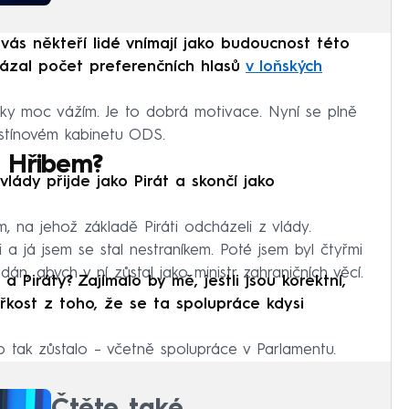
vás někteří lidé vnímají jako budoucnost této
ukázal počet preferenčních hlasů
v loňských
Sky moc vážím. Je to dobrá motivace. Nyní se plně
e stínovém kabinetu ODS.
 Hřibem?
lády přijde jako Pirát a skončí jako
, na jehož základě Piráti odcházeli z vlády.
a já jsem se stal nestraníkem. Poté jsem byl čtyřmi
án, abych v ní zůstal jako ministr zahraničních věcí.
a Piráty? Zajímalo by mě, jestli jsou korektní,
kost z toho, že se ta spolupráce kdysi
to tak zůstalo – včetně spolupráce v Parlamentu.