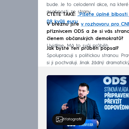
bude. Je to celodenní akce, na které vy
osobnosti ze strany.
ČTĚTE TAKÉ:
„
Píšete úplné blbosti
09 kvůli euru
V březnu jste
v rozhovoru pro C
příznivcem ODS a že si vás strana 
členem občanských demokratů?
Uvidíme. Má to svůj průběh.
Jak byste ten průběh popsal?
Spolupracuji s politickou stranou. P
si ji pochvaluji. Jinak žádný dramatic
8
fotografií