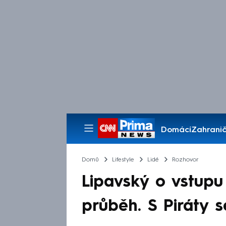
Domácí
Zahranič
Pořady
Domů
Lifestyle
Lidé
Rozhovor
Lipavský o vstupu
průběh. S Piráty 