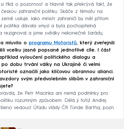
 si říká o pozornost a hlavně tak překrývá fakt, že
 českou zahraniční politiku. Skáče z tématu na
emě usiluje. Jako ministr zahraničí by měl přitom
 politika dávala smysl a byla pochopitelná
 rezignoval a jsme svědky nekonečné šarády,
la mluvilo o
programu Motoristů
, který zveřejnili
ěli vcelku jasně popsané jednotlivé cíle. I část
příklad vyloučení politického dialogu a
o dobu trvání války na Ukrajině či velmi
oristé označili jako klíčovou obrannou alianci.
avzdory svým předvolebním slibům v zahraniční
ujete?
e pravda, že Petr Macinka ani nemá podmínky pro
olitiku rozumným způsobem. Dělá ji totiž Andrej
yšleno vedoucí Úřadu vlády ČR Tünde Bartha, pozn.