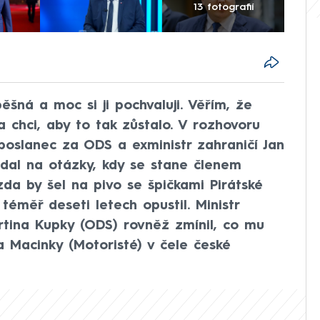
13 fotografií
ěšná a moc si ji pochvaluji. Věřím, že
 a chci, aby to tak zůstalo. V rozhovoru
oslanec za ODS a exministr zahraničí Jan
ídal na otázky, kdy se stane členem
a by šel na pivo se špičkami Pirátské
téměř deseti letech opustil. Ministr
rtina Kupky (ODS) rovněž zmínil, co mu
a Macinky (Motoristé) v čele české