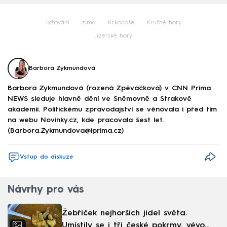
lyžování
zima
Krkonoše
Krušné hory
Jizerské hory
Barbora Zykmundová
Barbora Zykmundová (rozená Zpěváčková) v CNN Prima
NEWS sleduje hlavně dění ve Sněmovně a Strakově
akademii. Politickému zpravodajství se věnovala i před tím
na webu Novinky.cz, kde pracovala šest let.
(Barbora.Zykmundova@iprima.cz)
Vstup do diskuze
Návrhy pro vás
Žebříček nejhorších jídel světa.
Umístily se i tři české pokrmy, vévodí