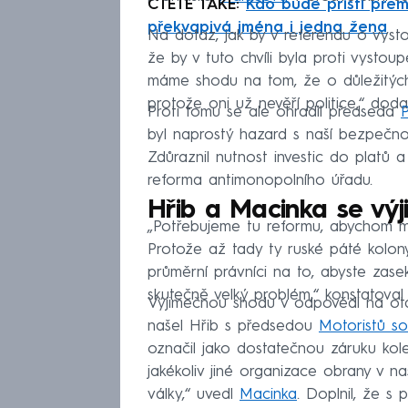
ČTĚTE TAKÉ:
Kdo bude příští prem
překvapivá jména i jedna žena
Na dotaz, jak by v referendu o vys
že by v tuto chvíli byla proti vystou
máme shodu na tom, že o důležitýc
protože oni už nevěří politice,“ d
Proti tomu se ale ohradil předseda
P
byl naprostý hazard s naší bezpečno
Zdůraznil nutnost investic do platů a
reforma antimonopolního úřadu.
Hřib a Macinka se výj
„Potřebujeme tu reformu, abychom mo
Protože až tady ty ruské páté kolo
průměrní právníci na to, abyste zase
skutečně velký problém,“ konstatoval
Výjimečnou shodu v odpovědi na ot
našel Hřib s předsedou
Motoristů s
označil jako dostatečnou záruku kole
jakékoliv jiné organizace obrany v n
války,“ uvedl
Macinka
. Doplnil, že s