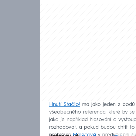
Hnutí Stačilo!
má jako jeden z bodů
všeobecného referenda, které by se t
jako je například hlasování o vysto
rozhodovat, a pokud budou chtít to 
prohlásila
Maláčová
v předvolební s