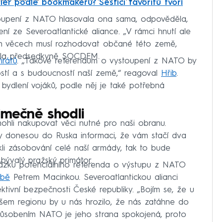
iér podle bookmakerů? Šestici favoritů tvoří
toupení z NATO hlasovala ona sama, odpověděla,
pení ze Severoatlantické aliance. „V rámci hnutí ale
h věcech musí rozhodovat občané této země,
odala předsedkyně SOCDEM.
irátů
. „Takové referendum o vystoupení z NATO by
stí a s budoucností naší země,“ reagoval
Hřib
.
 bydlení vojáků, podle něj je také potřebná
imečně shodli
hli nakupovat věci nutné pro naši obranu.
ny donesou do Ruska informaci, že vám stačí dva
kli zásobování celé naší armády, tak to bude
 bývalý pražský primátor.
ázku potenciálního referenda o výstupu z NATO
obě
Petrem Macinkou. Severoatlantickou alianci
ktivní bezpečnosti České republiky. „Bojím se, že u
ašem regionu by u nás hrozilo, že nás zatáhne do
 působením NATO je jeho strana spokojená, proto