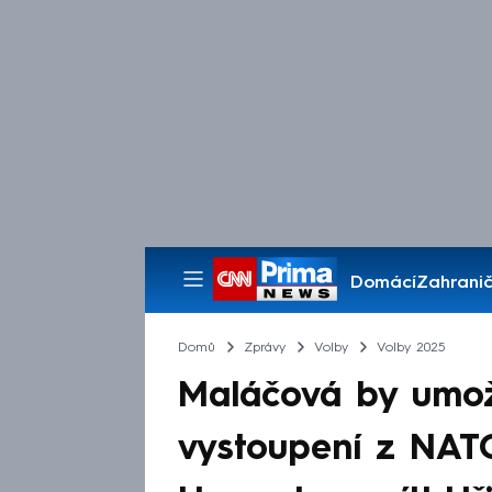
Domácí
Zahranič
Pořady
Domů
Zprávy
Volby
Volby 2025
Maláčová by umož
vystoupení z NATO