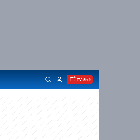
TV živě