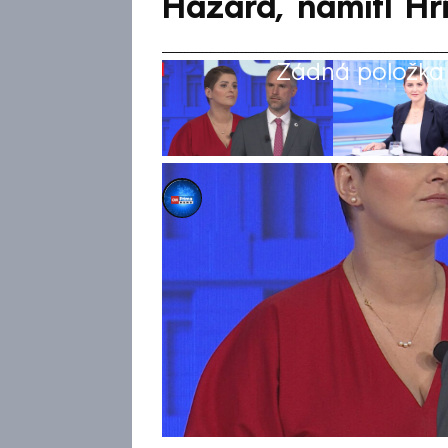
Hazard, namítl Hř
Žádná položka z
Barbora Kollárová
29. zář 2025, 23:36
Občané mají rozhodovat, a to 
předvolební superdebatě lídr
předsedkyně SOCDEM a lídryně
Maláčová. Zároveň připustila
ze Severoatlantické aliance (
Zdeněk Hřib takové referendu
České republiky.