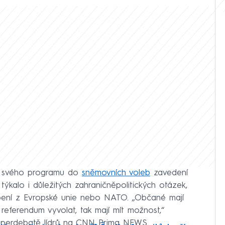
 svého programu do
sněmovních voleb
zavedení
ýkalo i důležitých zahraničněpolitických otázek,
upení z Evropské unie nebo NATO. „Občané mají
referendum vyvolat, tak mají mít možnost,“
uperdebatě lídrů na CNN Prima NEWS.