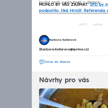
by byl proti vystoupení z aliance.
MOHLO BY VÁS ZAJÍMAT:
SPD by m
podpořilo, říká Hrnčíř. Referend
Fa
NATO
politika
Barbora Kollárová
(Barbora.Kollarova@iprima.cz)
Vstup do diskuze
Návrhy pro vás