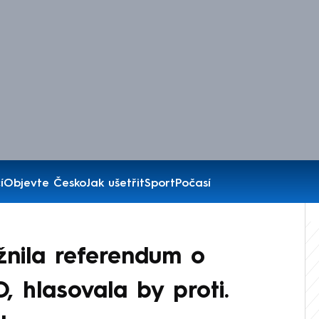
í
Objevte Česko
Jak ušetřit
Sport
Počasí
nila referendum o
, hlasovala by proti.