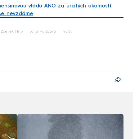
enšinovou vládu ANO za určitých okolností
a se nevzdáme
iled to fetch
Zdeněk Hřib
Jana Maláčová
volby