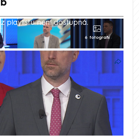
ib
 playlistu není dostupná.
6 fotografií
i včetně zahraničněpolitických otázek. V
ů ve vysílání CNN Prima NEWS to řekla
 pražské kandidátky hnutí Stačilo! Jana
, že ona sama by v referendu o vystoupení
NATO) hlasovala proti. Předseda Pirátů
m označil za hazard s bezpečností